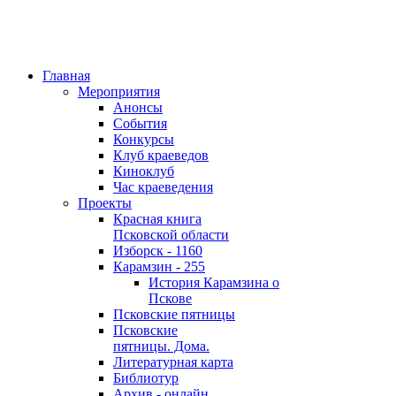
Главная
Мероприятия
Анонсы
События
Конкурсы
Клуб краеведов
Киноклуб
Час краеведения
Проекты
Красная книга
Псковской области
Изборск - 1160
Карамзин - 255
История Карамзина о
Пскове
Псковские пятницы
Псковские
пятницы. Дома.
Литературная карта
Библиотур
Архив - онлайн