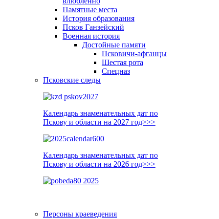
влюблённо
Памятные места
История образования
Псков Ганзейский
Военная история
Достойные памяти
Псковичи-афганцы
Шестая рота
Спецназ
Псковские следы
Календарь знаменательных дат по
Пскову и области на 2027 год>>>
Календарь знаменательных дат по
Пскову и области на 2026 год>>>
Персоны краеведения