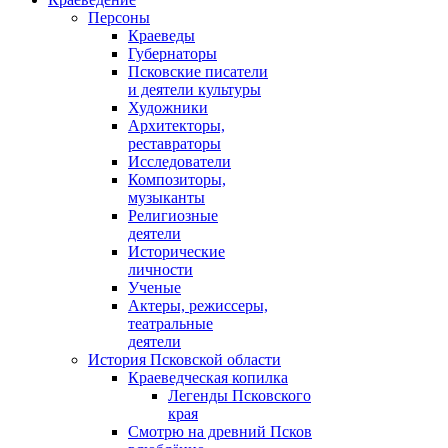
Персоны
Краеведы
Губернаторы
Псковские писатели
и деятели культуры
Художники
Архитекторы,
реставраторы
Исследователи
Композиторы,
музыканты
Религиозные
деятели
Исторические
личности
Ученые
Актеры, режиссеры,
театральные
деятели
История Псковской области
Краеведческая копилка
Легенды Псковского
края
Смотрю на древний Псков