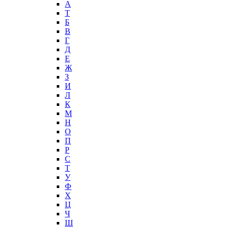
А
T
Б
В
Г
Д
Е
Ж
З
И
Л
К
М
Н
О
П
Р
С
Т
У
Ф
Х
Ц
Ч
Ш