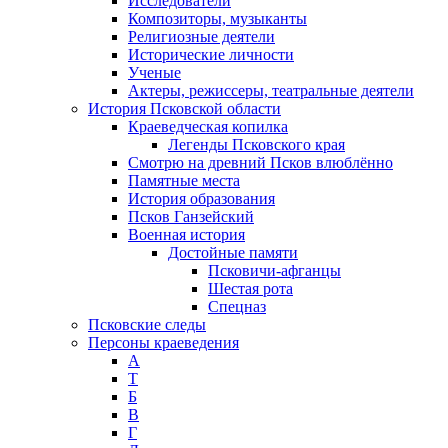
Исследователи
Композиторы, музыканты
Религиозные деятели
Исторические личности
Ученые
Актеры, режиссеры, театральные деятели
История Псковской области
Краеведческая копилка
Легенды Псковского края
Смотрю на древний Псков влюблённо
Памятные места
История образования
Псков Ганзейский
Военная история
Достойные памяти
Псковичи-афганцы
Шестая рота
Спецназ
Псковские следы
Персоны краеведения
А
T
Б
В
Г