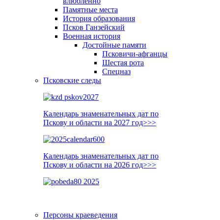
влюблённо
Памятные места
История образования
Псков Ганзейский
Военная история
Достойные памяти
Псковичи-афганцы
Шестая рота
Спецназ
Псковские следы
Календарь знаменательных дат по
Пскову и области на 2027 год>>>
Календарь знаменательных дат по
Пскову и области на 2026 год>>>
Персоны краеведения