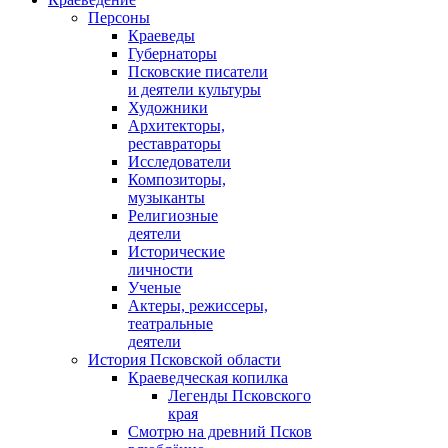
Персоны
Краеведы
Губернаторы
Псковские писатели
и деятели культуры
Художники
Архитекторы,
реставраторы
Исследователи
Композиторы,
музыканты
Религиозные
деятели
Исторические
личности
Ученые
Актеры, режиссеры,
театральные
деятели
История Псковской области
Краеведческая копилка
Легенды Псковского
края
Смотрю на древний Псков