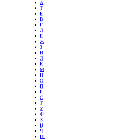
А
T
Б
В
Г
Д
Е
Ж
З
И
Л
К
М
Н
О
П
Р
С
Т
У
Ф
Х
Ц
Ч
Ш