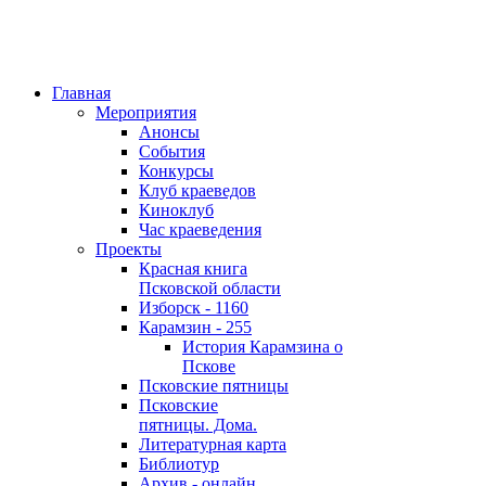
Главная
Мероприятия
Анонсы
События
Конкурсы
Клуб краеведов
Киноклуб
Час краеведения
Проекты
Красная книга
Псковской области
Изборск - 1160
Карамзин - 255
История Карамзина о
Пскове
Псковские пятницы
Псковские
пятницы. Дома.
Литературная карта
Библиотур
Архив - онлайн