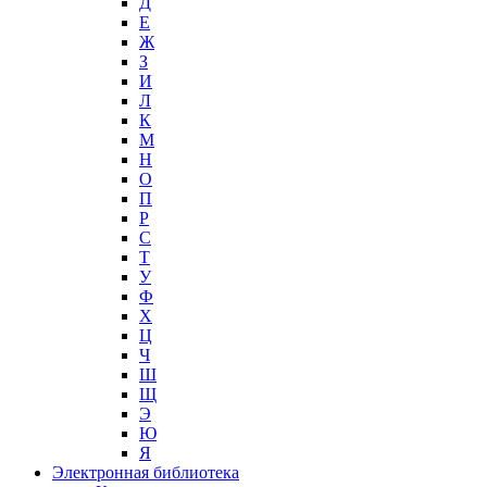
Д
Е
Ж
З
И
Л
К
М
Н
О
П
Р
С
Т
У
Ф
Х
Ц
Ч
Ш
Щ
Э
Ю
Я
Электронная библиотека