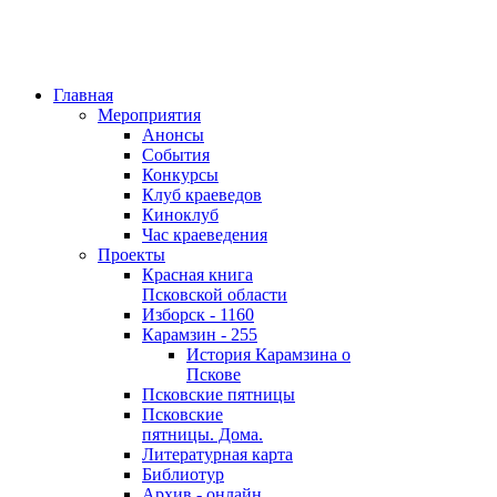
Главная
Мероприятия
Анонсы
События
Конкурсы
Клуб краеведов
Киноклуб
Час краеведения
Проекты
Красная книга
Псковской области
Изборск - 1160
Карамзин - 255
История Карамзина о
Пскове
Псковские пятницы
Псковские
пятницы. Дома.
Литературная карта
Библиотур
Архив - онлайн