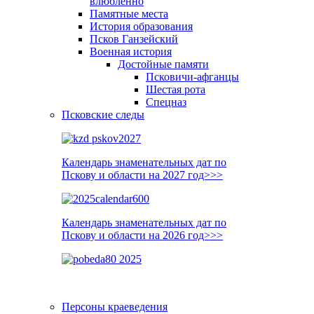
влюблённо
Памятные места
История образования
Псков Ганзейский
Военная история
Достойные памяти
Псковичи-афганцы
Шестая рота
Спецназ
Псковские следы
Календарь знаменательных дат по
Пскову и области на 2027 год>>>
Календарь знаменательных дат по
Пскову и области на 2026 год>>>
Персоны краеведения