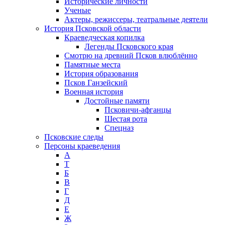
Исторические личности
Ученые
Актеры, режиссеры, театральные деятели
История Псковской области
Краеведческая копилка
Легенды Псковского края
Смотрю на древний Псков влюблённо
Памятные места
История образования
Псков Ганзейский
Военная история
Достойные памяти
Псковичи-афганцы
Шестая рота
Спецназ
Псковские следы
Персоны краеведения
А
T
Б
В
Г
Д
Е
Ж