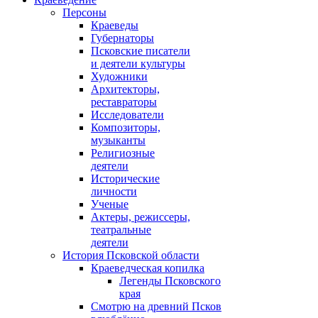
Персоны
Краеведы
Губернаторы
Псковские писатели
и деятели культуры
Художники
Архитекторы,
реставраторы
Исследователи
Композиторы,
музыканты
Религиозные
деятели
Исторические
личности
Ученые
Актеры, режиссеры,
театральные
деятели
История Псковской области
Краеведческая копилка
Легенды Псковского
края
Смотрю на древний Псков