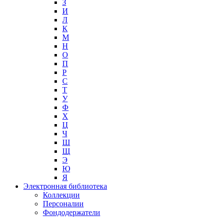
З
И
Л
К
М
Н
О
П
Р
С
Т
У
Ф
Х
Ц
Ч
Ш
Щ
Э
Ю
Я
Электронная библиотека
Коллекции
Персоналии
Фондодержатели