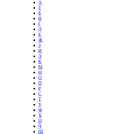
А
T
Б
В
Г
Д
Е
Ж
З
И
Л
К
М
Н
О
П
Р
С
Т
У
Ф
Х
Ц
Ч
Ш