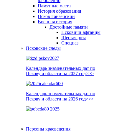
влюблённо
Памятные места
История образования
Псков Ганзейский
Военная история
Достойные памяти
Псковичи-афганцы
Шестая рота
Спецназ
Псковские следы
Календарь знаменательных дат по
Пскову и области на 2027 год>>>
Календарь знаменательных дат по
Пскову и области на 2026 год>>>
Персоны краеведения