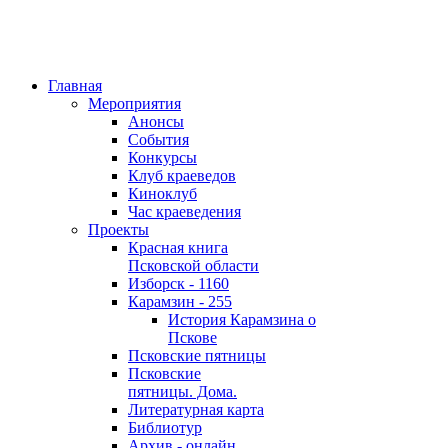
Главная
Мероприятия
Анонсы
События
Конкурсы
Клуб краеведов
Киноклуб
Час краеведения
Проекты
Красная книга
Псковской области
Изборск - 1160
Карамзин - 255
История Карамзина о
Пскове
Псковские пятницы
Псковские
пятницы. Дома.
Литературная карта
Библиотур
Архив - онлайн