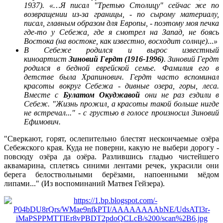
1937). «…Я писал "Третью Столицу" сейчас же по
возвращении из-за границы, - по сырому материалу,
писал, главным образом для Европы, - поэтому моя печка
где-то у Себежа, где я смотрел на Запад, не боясь
Востока (на востоке, как известно, восходит
солнце)...
»
В Себеже родился и вырос известный
киноартист
Зиновий Гердт (1916-1996)
. Зиновий Гердт
родился в бедной еврейской семье. Фамилия его в
детстве была
Храпинович
. Гердт часто вспоминал
красоты вокруг Себежа - дивные озера, горы, леса.
Вместе с
Булатом Окуджавой
они не раз ездили в
Себеж. "Жизнь прожил, а красоты такой больше нигде
не встречал..." - с грустью в голосе произносил Зиновий
Ефимович.
"Сверкают, горят, ослепительно блестят нескончаемые озёра
Себежского
края. Куда не поверни, какую не выбери дорогу -
повсюду озёра да озёра.
Разлившись
гладью чистейшего
аквамарина, сплетясь синими лентами речек, украсили они
берега белоствольными берёзами, напоенными мёдом
липами..." (Из воспоминаний Матвея Гейзера).