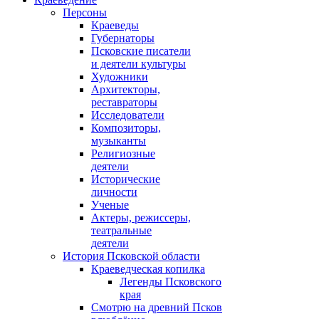
Персоны
Краеведы
Губернаторы
Псковские писатели
и деятели культуры
Художники
Архитекторы,
реставраторы
Исследователи
Композиторы,
музыканты
Религиозные
деятели
Исторические
личности
Ученые
Актеры, режиссеры,
театральные
деятели
История Псковской области
Краеведческая копилка
Легенды Псковского
края
Смотрю на древний Псков