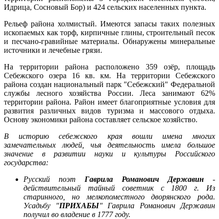
Идрица, Сосновый Бор) и 424 сельских населенных пункта.
Рельеф района холмистый. Имеются запасы таких полезных
ископаемых как торф, кирпичные глины, строительный песок
и песчано-гравийные материалы. Обнаружены минеральные
источники и лечебные грязи.
На территории района расположено 359 озёр, площадь
Себежского
озера 16 кв. км. На территории
Себежского
района создан национальный парк "
Себежский
" Федеральной
службы лесного хозяйства России. Леса занимают 62%
территории района. Район имеет благоприятные условия для
развития различных видов туризма и массового отдыха.
Основу экономики района составляет сельское хозяйство.
В историю
себежского
края вошли имена многих
замечательных людей, чья деятельность имела большое
значение в развитии науки и культуры Российского
государства:
Русский поэт
Гаврила Романович
Державин
-
действительный тайный советник с 1800 г. Из
старинного, но мелкопоместного дворянского рода.
Усадьбу "
ПРИХАБЫ
" Гаврила Романович Державин
получил во владение в 1777 году.