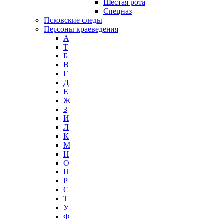
Шестая рота
Спецназ
Псковские следы
Персоны краеведения
А
T
Б
В
Г
Д
Е
Ж
З
И
Л
К
М
Н
О
П
Р
С
Т
У
Ф