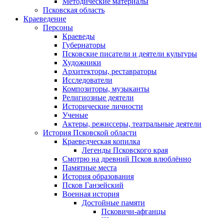
Методические материалы
Псковская область
Краеведение
Персоны
Краеведы
Губернаторы
Псковские писатели и деятели культуры
Художники
Архитекторы, реставраторы
Исследователи
Композиторы, музыканты
Религиозные деятели
Исторические личности
Ученые
Актеры, режиссеры, театральные деятели
История Псковской области
Краеведческая копилка
Легенды Псковского края
Смотрю на древний Псков влюблённо
Памятные места
История образования
Псков Ганзейский
Военная история
Достойные памяти
Псковичи-афганцы