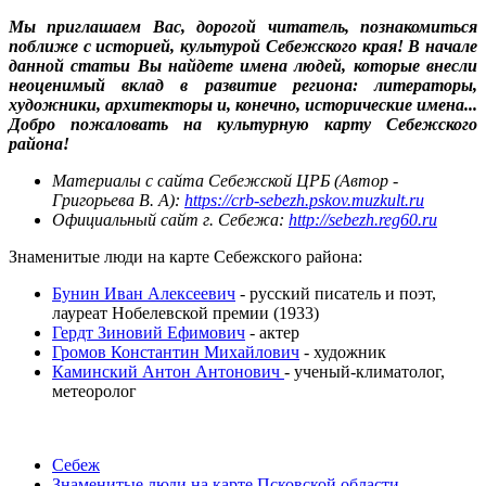
Мы приглашаем Вас, дорогой читатель, познакомиться
поближе с историей, культурой
Себежского
края! В начале
данной статьи Вы найдете имена людей, которые внесли
неоценимый вклад в развитие региона: литераторы,
художники, архитекторы и, конечно, исторические имена...
Добро пожаловать на культурную карту
Себежского
района!
Материалы с сайта
Себежской
ЦРБ (Автор -
Григорьева В. А):
https://crb-sebezh.pskov.muzkult.ru
Официальный сайт г. Себежа:
http://sebezh.reg60.ru
Знаменитые люди на карте Себежского района:
Бунин Иван Алексеевич
- русский писатель и поэт,
лауреат Нобелевской премии (1933)
Гердт Зиновий Ефимович
- актер
Громов Константин Михайлович
- художник
Каминский Антон Антонович
- ученый-климатолог,
метеоролог
Себеж
Знаменитые люди на карте Псковской области