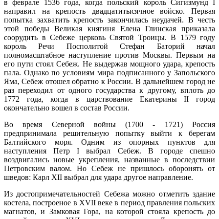
в феврале 1536 года, когда польский король Сигизмунд I
направил на крепость двадцатитысячное войско. Первая
попытка захватить крепость закончилась неудачей. В честь
этой победы Великая княгиня Елена Глинская приказала
соорудить в Себеже церковь Святой Троицы. В 1579 году
король Речи Посполитой Стефан
Баторий
начал
полномасштабное наступление против Москвы. Первым на
его пути стоял Себеж. Не выдержав мощного удара, крепость
пала. Однако по условиям мира подписанного у Запольского
Яма, Себеж отошел обратно к России. В дальнейшем город не
раз переходил от одного государства к другому, вплоть до
1772 года, когда в царствование Екатерины II город
окончательно вошел в состав России.
Во время Северной войны (1700 - 1721) Россия
предпринимала решительную попытку выйти к берегам
Балтийского моря. Одним из опорных пунктов для
наступления Петр I выбрал Себеж. В городе спешно
воздвигались новые укрепления, названные в последствии
Петровским валом. Но Себеж не пришлось оборонять от
шведов: Карл XII выбрал для удара другое направление.
Из достопримечательностей Себежа можно отметить здание
костела,
построеное
в XVII веке в период правления польских
магнатов, и Замковая Гора, на которой стояла крепость до