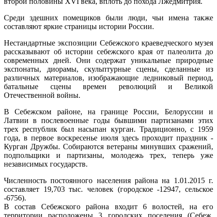
второй половины XVI века, вплоть до похода Лжедмитрия.
Среди здешних помещиков были люди, чьи имена также
составляют яркие страницы истории России.
Нестандартные экспозиции
Себежского
краеведческого музея
рассказывают об истории
себежского
края от палеолита до
современных дней. Они содержат уникальные природные
экспонаты, диорамы, скульптурные сцены, сделанные из
различных материалов, изображающие ледниковый период,
батальные сцены времен революций и Великой
Отечественной войны.
В
Себежском
районе, на границе России, Белоруссии и
Латвии в послевоенные годы бывшими партизанами этих
трех республик был насыпан курган. Традиционно, с 1959
года, в первое воскресенье июля здесь проходит праздник -
Курган Дружбы. Собираются ветераны минувших сражений,
подпольщики и партизаны, молодежь трех, теперь уже
независимых государств.
Численность постоянного населения района на 1.01.2015 г.
составляет 19,703 тыс. человек (городское -12947, сельское
-6756).
В состав
Себежского
района входит 6 волостей, на его
территории расположены 3 городских поселения (Себеж,