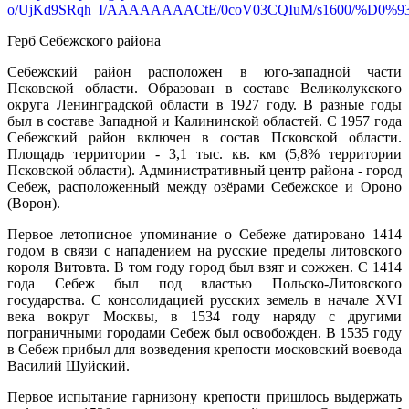
Герб
Себежского
района
Себежский
район расположен в юго-западной части
Псковской области. Образован в составе Великолукского
округа Ленинградской области в 1927 году. В разные годы
был в составе Западной и Калининской областей. С 1957 года
Себежский
район включен в состав Псковской области.
Площадь территории - 3,1 тыс. кв. км (5,8% территории
Псковской области). Административный центр района - город
Себеж, расположенный между озёрами
Себежское
и
Ороно
(Ворон).
Первое летописное упоминание о Себеже датировано 1414
годом в связи с нападением на русские пределы литовского
короля
Витовта
. В том году город был взят и сожжен. С 1414
года Себеж был под властью Польско-Литовского
государства. С консолидацией русских земель в начале XVI
века вокруг Москвы, в 1534 году наряду с другими
пограничными городами Себеж был освобожден. В 1535 году
в Себеж прибыл для возведения крепости московский воевода
Василий Шуйский.
Первое испытание гарнизону крепости пришлось выдержать