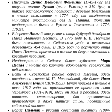
Писатель
Денис Иванович
Фонвизин
(1745-1792 гг.)
получил имение
Руково
(ныне
Рыково
) и 319 душ, а
также расположенную поблизости деревню Тележники
в вечное пользование в 1774 году от тогдашнего
министра иностранных дел Н. Панина. Фонвизин
неоднократно бывал в
Рукове
и Тележниках в 1774-
1792гг.
В деревне
Ломы
бывал у своего отца будущий декабрист
Павел Иванович Пестель. В 1775 году Б. В. Пестелю
были пожалованы в
Себежском
уезде в нескольких
деревеньках 454 души. В 1815 году по поручению отца
Павел Пестель приезжал в имение по делу о взыскании с
крестьян недоимок.
Неоднократно в Себеже бывал художник
Марк
Шагал
и многие его картины вдохновлены
себежскими
пейзажами.
Eсть
в
Себежском
районе деревня
Клеевка
, здесь
находилось имение М. П. Миловидовой, где бывал
Иван
Алексеевич Бунин
(1870-1953). Бунин приехал в имение в
июле 1912 года по приглашению ее приемного сына
Черемнова (1881-1919), здесь он жил и работал. Здесь
написаны стихотворения, два прозаических
произведения и даже написал стихи, посвященные
себежской
часовне.
Борис Пильняк
- русский советский писатель (1894-