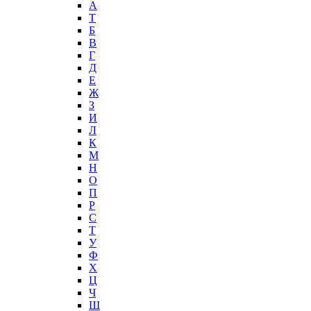
А
T
Б
В
Г
Д
Е
Ж
З
И
Л
К
М
Н
О
П
Р
С
Т
У
Ф
Х
Ц
Ч
Ш