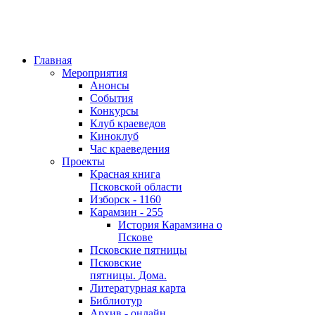
Главная
Мероприятия
Анонсы
События
Конкурсы
Клуб краеведов
Киноклуб
Час краеведения
Проекты
Красная книга
Псковской области
Изборск - 1160
Карамзин - 255
История Карамзина о
Пскове
Псковские пятницы
Псковские
пятницы. Дома.
Литературная карта
Библиотур
Архив - онлайн