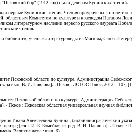
я "Псковский бор" (1912 год) стали девизом Бунинских чтений.
шли первые Бунинские чтения. Чтения приурочены к столетию п
, областным Комитетом по культуре и краеведом
Натаном
Лев
ликом литературном наследии первого русского лауреата Нобел
Бунинские чтения.
 и библиотек, ученые-литературоведы из Москвы, Санкт-Петербу
митет Псковской области по культуре, Администрация
Себежског
тв. за
вып
. В. И. Павлова]. -
Псков :
ЛОГОС Плюс, 2012. - 107, [
 комитет Псковской области по культуре, Администрация
Себежск
а]. -
Псков :
Псковская областная универсальная научная библиоте
.
дения Ивана Алексеевича Бунина : биобиблиографический указа
м
. центр ; [сост. И. Б.
Бомейко
; гл. ред. В. И. Павлова]. -
Псков :
Пс
 имена. Великие
даты ;
вып
. 6).