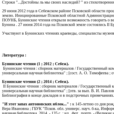
Строки "...Достойны ль мы своих наследий? " из стихотворени
29 июня 2012 года в
Себежском
районе Псковской области про
землю. Инициированные Псковской областной Администрацией
ПОУНБ, Бунинские чтения открыли возможность говорить о ве
Бунина . 27 июня 2014 года на Псковской земле состоялись II 
Участвуют в Бунинских чтениях краеведы, специалисты музеев
Литература :
Бунинские чтения (1 ; 2012 ; Себеж).
Бунинские чтения : сборник материалов / Государственный ко
универсальная научная библиотека" ; [сост. А. О. Тимофеева ; о
Бунинские чтения (2 ; 2014 ; Себеж).
II Бунинские чтения : сборник материалов / Государственный
универсальная научная библиотека" ; [отв. за
вып
. В. И. Павлов
Библиография в конце докладов и в подстрочных примечаниях
"И этот запах антоновских яблок...
"
:
к 145-летию со дня рож
Вера Ивановна ; ГБУК "Псков. обл.
универс
. науч. б-ка,
Инфор
научная библиотека, 2014. - 135
с. :
ил., фот.,
портр
. - (Великие