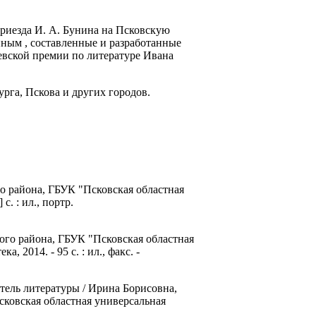
риезда И. А. Бунина на Псковскую
иным
,
составленные и разработанные
евской премии по литературе Ивана
рга, Пскова и других городов.
о
района, ГБУК "Псковская областная
1]
с. :
ил.,
портр
.
ого
района, ГБУК "Псковская областная
ка, 2014. - 95
с. :
ил., факс. -
тель литературы / Ирина Борисовна,
ковская областная универсальная