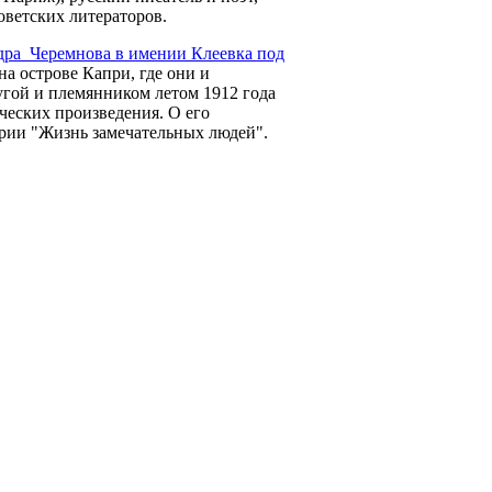
оветских литераторов.
ндра Черемнова в имении Клеевка под
а острове Капри, где они и
гой и племянником летом 1912 года
ических произведения. О его
ерии "Жизнь замечательных людей".