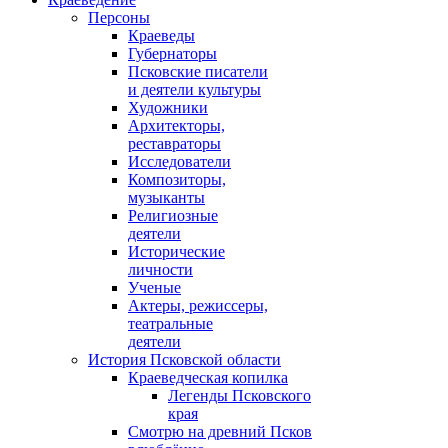
Персоны
Краеведы
Губернаторы
Псковские писатели
и деятели культуры
Художники
Архитекторы,
реставраторы
Исследователи
Композиторы,
музыканты
Религиозные
деятели
Исторические
личности
Ученые
Актеры, режиссеры,
театральные
деятели
История Псковской области
Краеведческая копилка
Легенды Псковского
края
Смотрю на древний Псков