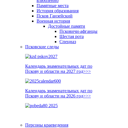
влюблённо
Памятные места
История образования
Псков Ганзейский
Военная история
Достойные памяти
Псковичи-афганцы
Шестая рота
Спецназ
Псковские следы
Календарь знаменательных дат по
Пскову и области на 2027 год>>>
Календарь знаменательных дат по
Пскову и области на 2026 год>>>
Персоны краеведения