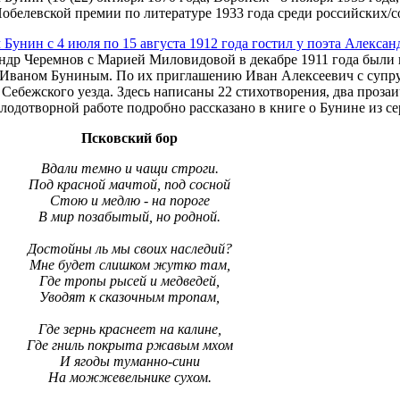
обелевской премии по литературе 1933 года среди российских/с
Бунин с 4 июля по 15 августа 1912 года гостил у поэта Алекса
андр Черемнов с Марией Миловидовой в декабре 1911 года были н
 Иваном Буниным. По их приглашению Иван Алексеевич с супру
Себежского
уезда. Здесь написаны 22 стихотворения, два проза
лодотворной работе подробно рассказано в книге о Бунине из с
Псковский бор
Вдали темно и чащи строги.
Под красной мачтой, под сосной
Стою и медлю - на пороге
В мир позабытый, но родной.
Достойны ль мы своих наследий?
Мне будет слишком жутко там,
Где тропы рысей и медведей,
Уводят к сказочным тропам,
Где зернь краснеет на калине,
Где гниль покрыта ржавым мхом
И ягоды туманно-сини
На можжевельнике сухом.