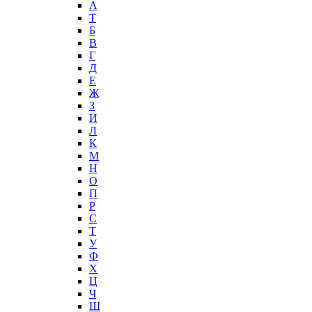
А
T
Б
В
Г
Д
Е
Ж
З
И
Л
К
М
Н
О
П
Р
С
Т
У
Ф
Х
Ц
Ч
Ш