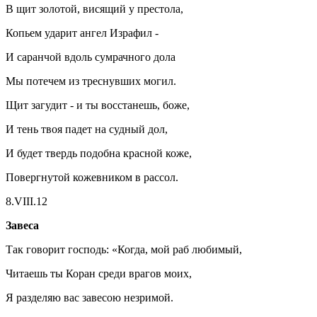
В щит золотой, висящий у престола,
Копьем ударит ангел Израфил -
И саранчой вдоль сумрачного дола
Мы потечем из треснувших могил.
Щит загудит - и ты восстанешь, боже,
И тень твоя падет на судный дол,
И будет твердь подобна красной коже,
Повергнутой кожевником в рассол.
8.VIII.12
Завеса
Так говорит господь: «Когда, мой раб любимый,
Читаешь ты Коран среди врагов моих,
Я разделяю вас завесою незримой.