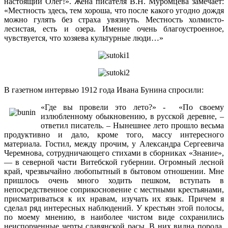
настоящий Олег!». Жена писателя В.Н. Муромцева замечает:
«Местность здесь, тем хороша, что после какого угодно дождя
можно гулять без страха увязнуть. Местность холмисто-
лесистая, есть и озера. Имение очень благоустроенное,
чувствуется, что хозяева культурные люди…»
В газетном интервью 1912 года Ивана Бунина спросили:
«Где вы провели это лето?» - «По своему
излюбленному обыкновению, в русской деревне, –
ответил писатель. – Нынешнее лето прошло весьма
продуктивно и дало, кроме того, массу интересного
материала. Гостил, между прочим, у Александра Сергеевича
Черемнова, сотрудничающего стихами в сборниках «Знание»,
— в северной части Витебской губернии. Огромный лесной
край, чрезвычайно любопытный в бытовом отношении. Мне
пришлось очень много ходить пешком, вступать в
непосредственное соприкосновение с местными крестьянами,
присматриваться к их нравам, изучать их язык. Причем я
сделал ряд интересных наблюдений. У крестьян этой полосы,
по моему мнению, в наиболее чистом виде сохранились
неиспорченные черты славянской расы. В них видна порода.