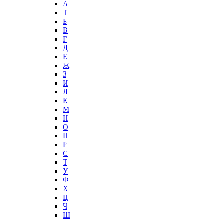
А
T
Б
В
Г
Д
Е
Ж
З
И
Л
К
М
Н
О
П
Р
С
Т
У
Ф
Х
Ц
Ч
Ш