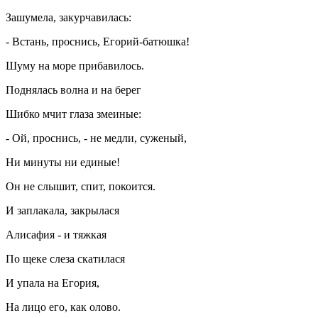
Зашумела, закурчавилась:
- Встань, проснись, Егорий-батюшка!
Шуму на море прибавилось.
Поднялась волна и на берег
Шибко мчит глаза змеиные:
- Ой, проснись, - не медли, суженый,
Ни минуты ни единые!
Он не слышит, спит, покоится.
И заплакала, закрылася
Алисафия - и тяжкая
По щеке слеза скатилася
И упала на Егория,
На лицо его, как олово.