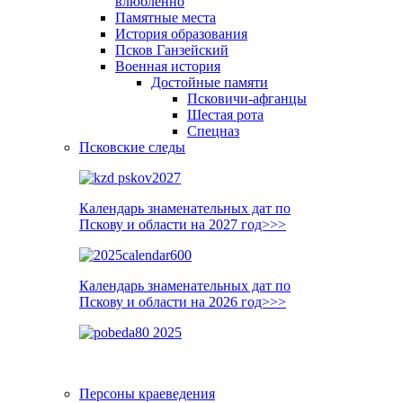
влюблённо
Памятные места
История образования
Псков Ганзейский
Военная история
Достойные памяти
Псковичи-афганцы
Шестая рота
Спецназ
Псковские следы
Календарь знаменательных дат по
Пскову и области на 2027 год>>>
Календарь знаменательных дат по
Пскову и области на 2026 год>>>
Персоны краеведения