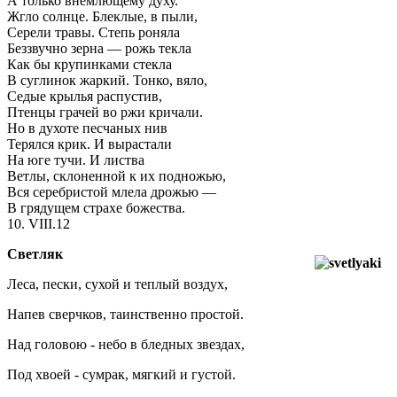
А только внемлющему духу.
Жгло солнце. Блеклые, в пыли,
Серели травы. Степь роняла
Беззвучно зерна — рожь текла
Как бы крупинками стекла
В суглинок жаркий. Тонко, вяло,
Седые крылья распустив,
Птенцы грачей во ржи кричали.
Но в духоте песчаных нив
Терялся крик. И вырастали
На юге тучи. И листва
Ветлы, склоненной к их подножью,
Вся серебристой млела дрожью —
В грядущем страхе божества.
10. VIII.12
Светляк
Леса, пески, сухой и теплый воздух,
Напев сверчков, таинственно простой.
Над головою - небо в бледных звездах,
Под хвоей - сумрак, мягкий и густой.