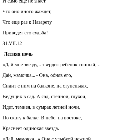
И само еще не знает,
Что оно иного жаждет,
Что еще раз к Назарету
Приведет его судьба!
31.VII.12
Летняя ночь
«Дай мне звезду, - твердит ребенок сонный, -
Дай, мамочка...» Она, обняв его,
Сидит с ним на балконе, на ступеньках,
Ведущих в сад. А сад, степной, глухой,
Идет, темнея, в сумрак летней ночи,
По скату к балке. В небе, на востоке,
Краснеет одинокая звезда.
«Дай, мамочка...» Она с улыбкой нежной