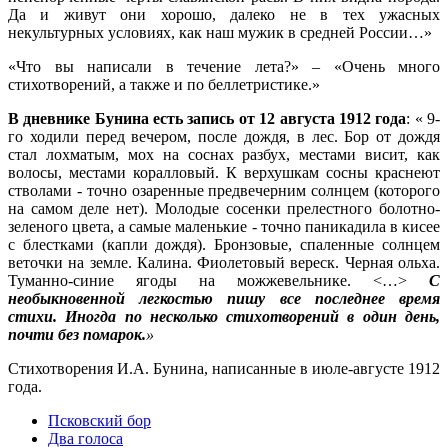
Да и живут они хорошо, далеко не в тех ужасных
некультурных условиях, как наш мужик в средней России…»
«Что вы написали в течение лета?» – «Очень много
стихотворений, а также и по беллетристике.»
В дневнике Бунина есть запись от 12 августа 1912 года
: « 9-
го ходили перед вечером, после дождя, в лес. Бор от дождя
стал лохматым, мох на соснах разбух, местами висит, как
волосы, местами коралловый. К верхушкам сосны краснеют
стволами - точно озаренные предвечерним солнцем (которого
на самом деле нет). Молодые сосенки прелестного болотно-
зеленого цвета, а самые маленькие - точно паникадила в кисее
с блестками (капли дождя). Бронзовые, спаленные солнцем
веточки на земле. Калина. Фиолетовый вереск. Черная ольха.
Туманно-синие ягоды на можжевельнике. <…>
С
необыкновенной легкостью пишу все последнее время
стихи. Иногда по несколько стихотворений в один день,
почти без помарок.
»
Стихотворения И.А. Бунина, написанные в июле-августе 1912
года.
Псковский бор
Два голоса