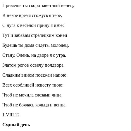
Примешь ты скоро заветный венец,
В некое время сгожусь я тебе,
С луга к веселой приду я избе:
Тут и забавам стрелецким конец -
Будешь ты дома сидеть, молодец.
Стану, Олень, на дворе я с утра,
Златом рогов освечу полдвора,
Сладким вином поезжан напою,
Всех особливей невесту твою:
Чтоб не мочила слезами лица,
Чтоб не боялась кольца и венца.
1.VIII.12
Судный день