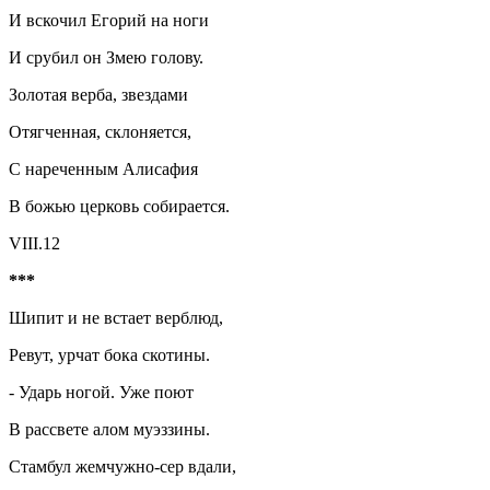
И вскочил Егорий на ноги
И срубил он Змею голову.
Золотая верба, звездами
Отягченная, склоняется,
С нареченным Алисафия
В божью церковь собирается.
VIII.12
***
Шипит и не встает верблюд,
Ревут, урчат бока скотины.
- Ударь ногой. Уже поют
В рассвете алом муэззины.
Стамбул жемчужно-сер вдали,