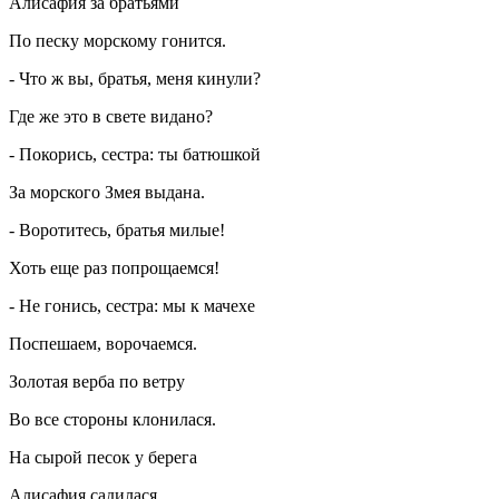
Алисафия за братьями
По песку морскому гонится.
- Что ж вы, братья, меня кинули?
Где же это в свете видано?
- Покорись, сестра: ты батюшкой
За морского Змея выдана.
- Воротитесь, братья милые!
Хоть еще раз попрощаемся!
- Не гонись, сестра: мы к мачехе
Поспешаем, ворочаемся.
Золотая верба по ветру
Во все стороны клонилася.
На сырой песок у берега
Алисафия садилася.