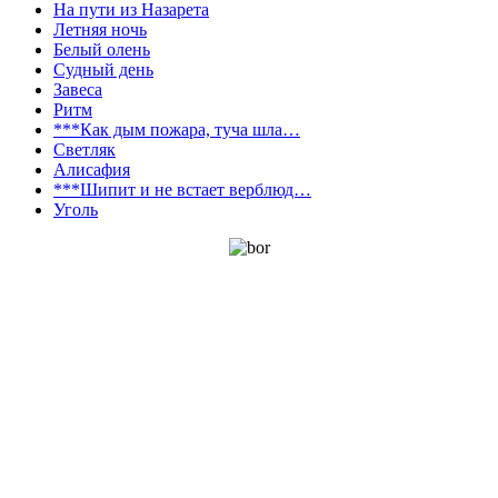
На пути из Назарета
Летняя ночь
Белый олень
Судный день
Завеса
Ритм
***Как дым пожара, туча шла…
Светляк
Алисафия
***Шипит и не встает верблюд…
Уголь