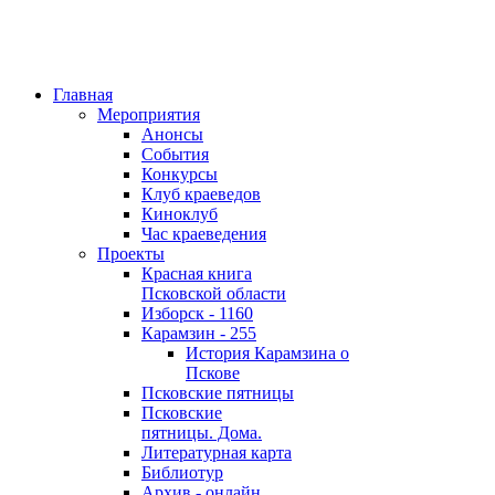
Главная
Мероприятия
Анонсы
События
Конкурсы
Клуб краеведов
Киноклуб
Час краеведения
Проекты
Красная книга
Псковской области
Изборск - 1160
Карамзин - 255
История Карамзина о
Пскове
Псковские пятницы
Псковские
пятницы. Дома.
Литературная карта
Библиотур
Архив - онлайн