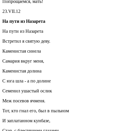
Попрощаемся, мать!
23.VII.12
На пути из Назарета
На пути из Назарета
Встретил я святую деву.
Каменистая синела
Самария вкруг меня,
Каменистая долина
С юга шла - а по долине
Семенил ушастый ослик
Меж посевов ячменя.
Тот, кто гнал его, был в пыльном
И заплатанном кунбазе,
Стар, с блестящими глазами,