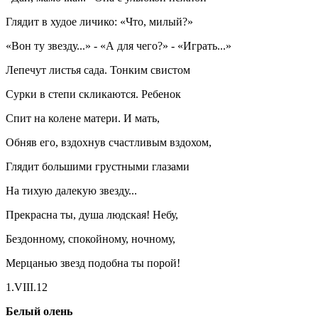
Глядит в худое личико: «Что, милый?»
«Вон ту звезду...» - «А для чего?» - «Играть...»
Лепечут листья сада. Тонким свистом
Сурки в степи скликаются. Ребенок
Спит на колене матери. И мать,
Обняв его, вздохнув счастливым вздохом,
Глядит большими грустными глазами
На тихую далекую звезду...
Прекрасна ты, душа людская! Небу,
Бездонному, спокойному, ночному,
Мерцанью звезд подобна ты порой!
1.VIII.12
Белый олень