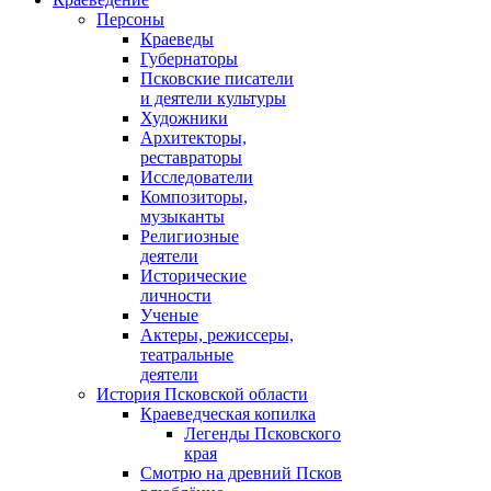
Персоны
Краеведы
Губернаторы
Псковские писатели
и деятели культуры
Художники
Архитекторы,
реставраторы
Исследователи
Композиторы,
музыканты
Религиозные
деятели
Исторические
личности
Ученые
Актеры, режиссеры,
театральные
деятели
История Псковской области
Краеведческая копилка
Легенды Псковского
края
Смотрю на древний Псков