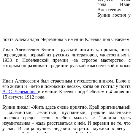
года Иван
Алексеевич
Бунин гостил у
поэта Александра Черемнова в имении Клеевка под Себежем.
Иван Алексеевич Бунин – русский писатель, прозаик, поэт,
переводчик, первый из русских литераторов, удостоенных в
1933 г. Нобелевской премии «за строгое мастерство, с
которым он развивает традиции русской классической прозы»
.
Иван Алексеевич был страстным путешественником. Было в
его жизни и «лето в псковских лесах», когда он гостил у поэта
А. С. Черемнова
в имении Клеевка под Себежем с 4 июля по
15 августа 1912 года.
Бунин писал: «Жить здесь очень приятно. Край оригинальный
– холмистый, лесистый, пустынный, редкие маленькие
поселки среди лесов, хлебов мало.<…> Тишина здесь
изумительная – жаль расставаться с ней. И деревни не те, что
у нас. И лица лучше: недавно встретил мужика в лесу –