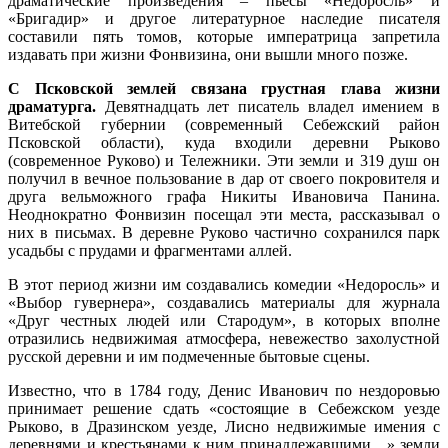
драматические произведения – пьесы «Недоросль» и
«Бригадир» и другое литературное наследие писателя
составили пять томов, которые императрица запретила
издавать при жизни Фонвизина, они вышли много позже.
С Псковской землей связана грустная глава жизни
драматурга.
Девятнадцать лет писатель владел имением в
Витебской губернии (современный Себежский район
Псковской области), куда входили деревни Рыково
(современное Руково) и Тележники. Эти земли и 319 душ он
получил в вечное пользование в дар от своего покровителя и
друга вельможного графа Никиты Ивановича Панина.
Неоднократно Фонвизин посещал эти места, рассказывал о
них в письмах. В деревне Руково частично сохранился парк
усадьбы с прудами и фрагментами аллей.
В этот период жизни им создавались комедии «Недоросль» и
«Выбор гувернера», создавались материалы для журнала
«Друг честных людей или Стародум», в которых вполне
отразились недвижимая атмосфера, невежество захолустной
русской деревни и им подмеченные бытовые сцены.
Известно, что в 1784 году, Денис Иванович по нездоровью
принимает решение сдать «состоящие в Себежском уезде
Рыково, в Дразинском уезде, Лисно недвижимые имения с
деревнями и крестьянами к ним принадлежавшими…» земли