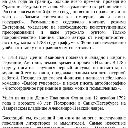
на два года за границу, больше всего времени проведя во
Франции. Результатом стало «Рассуждение о истребившейся в
России совсем всякой форме государственного правления и от
того о зыблемом состоянии как империи, так и самых
государей». Размышление содержало критику режима
Екатерины, указывало на необходимость конституционных
преобразований и даже угрожало бунтом. Только
покровительство Панина спасло автора от неприятностей,
поэтому, когда в 1783 году граф умер, Фонвизин немедленно
ушёл в отставку и отправился путешествовать.
С 1783 года Денис Иванович побывал в Западной Европе,
Германии, Австрии, немало времени провёл в Италии. В 1785
году у писателя случился первый инсульт, но несмотря, на
мучивший его паралич, продолжал заниматься литературной
работой. Незадолго до смерти Фонвизин написал небольшую
комедию «Выбор гувернера» и начал писать автобиографию
«Чистосердечное признание в делах моих и помышлениях».
Ушёл из жизни Денис Иванович Фонвизин 12 декабря 1792
года в возрасте 48 лет. Похоронен в Санкт-Петербурге на
Лазаревском кладбище Александро-Невской лавры.
Блестящий ум, оказавший влияния на многие последующие
поколения литераторов и мыслителей. Самые известные