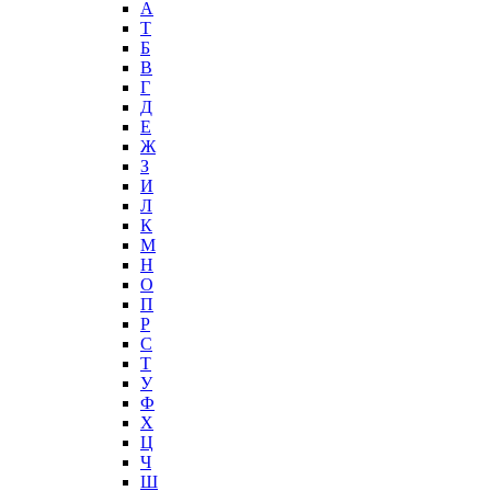
А
T
Б
В
Г
Д
Е
Ж
З
И
Л
К
М
Н
О
П
Р
С
Т
У
Ф
Х
Ц
Ч
Ш