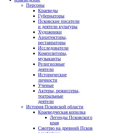
Персоны
Краеведы
Губернаторы
Псковские писатели
и деятели культуры
Художники
Архитекторы,
реставраторы
Исследователи
Композиторы,
музыканты
Религиозные
деятели
Исторические
личности
Ученые
Актеры, режиссеры,
театральные
деятели
История Псковской области
Краеведческая копилка
Легенды Псковского
края
Смотрю на древний Псков