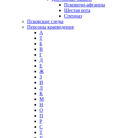
Псковичи-афганцы
Шестая рота
Спецназ
Псковские следы
Персоны краеведения
А
T
Б
В
Г
Д
Е
Ж
З
И
Л
К
М
Н
О
П
Р
С
Т
У