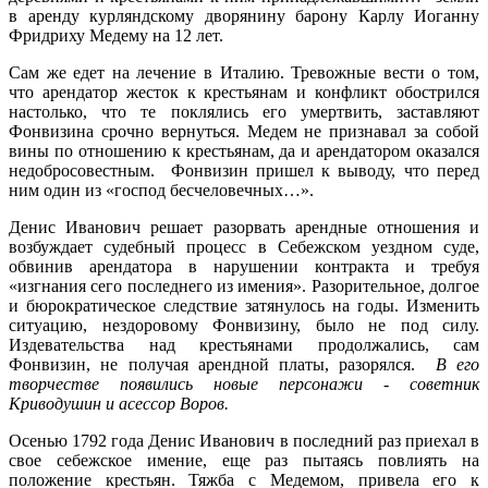
в аренду курляндскому дворянину барону Карлу Иоганну
Фридриху Медему на 12 лет.
Сам же едет на лечение в Италию. Тревожные вести о том,
что арендатор жесток к крестьянам и конфликт обострился
настолько, что те поклялись его умертвить, заставляют
Фонвизина срочно вернуться. Медем не признавал за собой
вины по отношению к крестьянам, да и арендатором оказался
недобросовестным. Фонвизин пришел к выводу, что перед
ним один из «господ бесчеловечных…».
Денис Иванович решает разорвать арендные отношения и
возбуждает судебный процесс в Себежском уездном суде,
обвинив арендатора в нарушении контракта и требуя
«изгнания сего последнего из имения». Разорительное, долгое
и бюрократическое следствие затянулось на годы. Изменить
ситуацию, нездоровому Фонвизину, было не под силу.
Издевательства над крестьянами продолжались, сам
Фонвизин, не получая арендной платы, разорялся.
В его
творчестве появились новые персонажи - советник
Криводушин и асессор Воров.
Осенью 1792 года Денис Иванович в последний раз приехал в
свое себежское имение, еще раз пытаясь повлиять на
положение крестьян. Тяжба с Медемом, привела его к