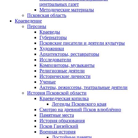
центральных газет
Методические материалы
Псковская область
Краеведение
Персоны
Краеведы
Губернаторы
Псковские писатели и деятели культуры
Художники
Архитекторы, реставраторы
Исследователи
Композиторы, музыканты
Религиозные деятели
Исторические личности
Ученые
Актеры, режиссеры, театральные деятели
История Псковской области
Краеведческая копилка
Легенды Псковского края
Смотрю на древний Псков влюблённо
Памятные места
История образования
Псков Ганзейский
Военная история
Достойные памяти