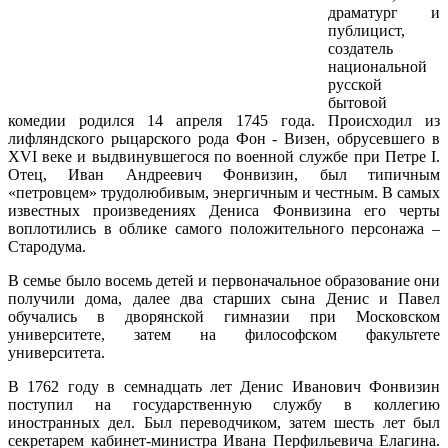
драматург и
публицист,
создатель
национальной
русской
бытовой
комедии родился 14 апреля 1745 года. Происходил из
лифляндского рыцарского рода Фон - Визен, обрусевшего в
XVI веке и выдвинувшегося по военной службе при Петре I.
Отец, Иван Андреевич Фонвизин, был типичным
«петровцем» трудолюбивым, энергичным и честным. В самых
известных произведениях Дениса Фонвизина его черты
воплотились в облике самого положительного персонажа –
Стародума.
В семье было восемь детей и первоначальное образование они
получили дома, далее два старших сына Денис и Павел
обучались в дворянской гимназии при Московском
университете, затем на философском факультете
университета.
В 1762 году в семнадцать лет Денис Иванович Фонвизин
поступил на государственную службу в коллегию
иностранных дел. Был переводчиком, затем шесть лет был
секретарем кабинет-министра Ивана Перфильевича Елагина.