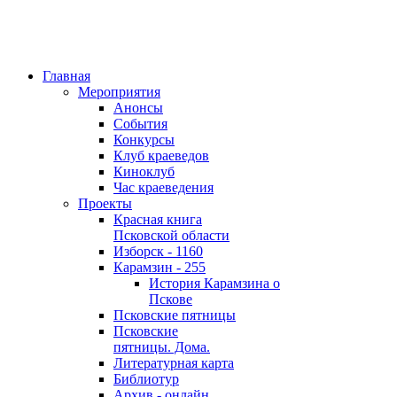
Главная
Мероприятия
Анонсы
События
Конкурсы
Клуб краеведов
Киноклуб
Час краеведения
Проекты
Красная книга
Псковской области
Изборск - 1160
Карамзин - 255
История Карамзина о
Пскове
Псковские пятницы
Псковские
пятницы. Дома.
Литературная карта
Библиотур
Архив - онлайн