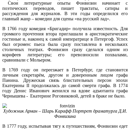
Свои литературные опыты Фонвизин начинает с
поэтических переводов, пишет трактаты, сатиры и
рассуждения для журналов. В эти годы определился его
главный жанр – комедии для сцены «на русский лад».
В 1766 году комедия «Бригадир» получила известность. Для
громкого прочтения втора приглашали в аристократические
гостиные и, наконец к самой императрице в Петергоф. Успех
был огромен: пьеса была сразу поставлена в нескольких
столичных театрах. Фонвизин сразу сделался одним из
корифеев литературы; его превозносили похвалами,
сравнивали с Мольером.
В 1769 году он переезжает в Петербург, где становится
личным секретарём, другом и доверенным лицом графа
Панина. Дружеская связь блистательных персон эпохи
Екатерины II продолжалась до самой смерти графа. В 1774
году Денис Иванович женился на вдове адъютанта графа
Чернышева - Екатерине Роговиковой, детей в браке не было.
Художник Арман – Шарь Карафф Портрет драматурга Д.И.
Фонвизина
В 1777 году, испытывая тягу к путешествиям, Фонвизин едет