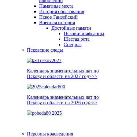
влюблённо
Памятные места
История образования
Псков Ганзейский
Военная история
Достойные памяти
Псковичи-афганцы
Шестая рота
Спецназ
Псковские следы
Календарь знаменательных дат по
Пскову и области на 2027 год>>>
Календарь знаменательных дат по
Пскову и области на 2026 год>>>
Персоны краеведения