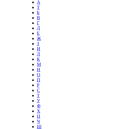
А
T
Б
В
Г
Д
Е
Ж
З
И
Л
К
М
Н
О
П
Р
С
Т
У
Ф
Х
Ц
Ч
Ш