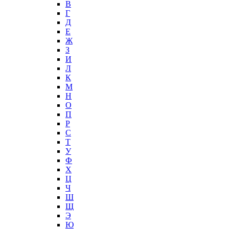
В
Г
Д
Е
Ж
З
И
Л
К
М
Н
О
П
Р
С
Т
У
Ф
Х
Ц
Ч
Ш
Щ
Э
Ю