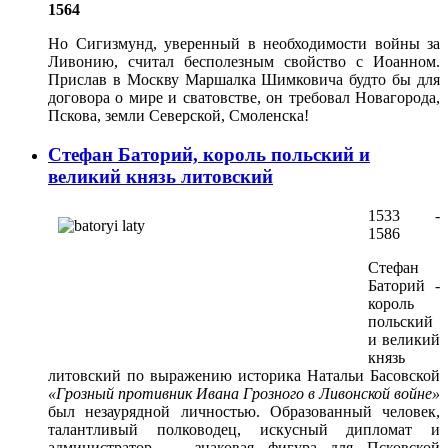
1564
Но Сигизмунд, уверенный в необходимости войны за
Ливонию, считал бесполезным свойство с Иоанном.
Прислав в Москву Маршалка Шимковича будто бы для
договора о мире и сватовстве, он требовал Новагорода,
Пскова, земли Северской, Смоленска!
Стефан Баторий, король польский и
великий князь литовский
1533 -
1586
Стефан
Баторий -
король
польский
и великий
князь
литовский по выражению историка Натальи Басовской
«Грозный противник Ивана Грозного в Ливонской войне»
был незаурядной личностью. Образованный человек,
талантливый полководец, искусный дипломат и
администратор — знаковая фигура для Псковской