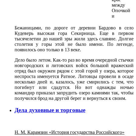
между
Опочкой
и
Бежаницами, по дороге от деревни Бардово в село
Кудеверь высокая гора Секирница. Еще в первом
тысячелетии до нашей эры жили здесь славяне. Долгие
столетия у горы этой не было имени. По легенде,
появилось оно только в 13 веке.
Дело было летом. Как-то раз во время очередной стычки
новгородских и литовских войск большой вражеский
отряд был окружен рядом с этой горой у озера, которое
неспроста именуется Ратное. Литовцы провели в осаде
несколько дней и, казалось, уже смирились с тем, что
погибнут или сдадутся. Но вот однажды ночью
командир приказал запрудить озеро камнями так, чтобы
получился брод на другой берег и вернуться к своим.
Дела духовные и торговые
Н. М. Карамзин «История государства Российского»