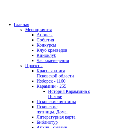
Главная
Мероприятия
Анонсы
События
Конкурсы
Клуб краеведов
Киноклуб
Час краеведения
Проекты
Красная книга
Псковской области
Изборск - 1160
Карамзин - 255
История Карамзина о
Пскове
Псковские пятницы
Псковские
пятницы. Дома.
Литературная карта
Библиотур
Архив - онлайн