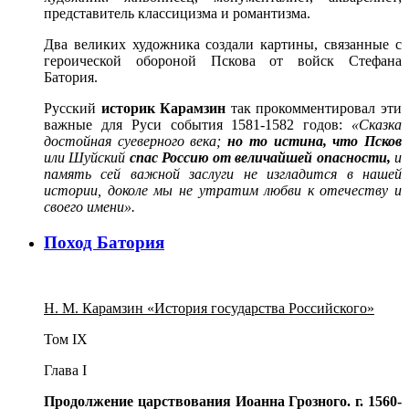
представитель классицизма и романтизма.
Два великих художника создали картины, связанные с
героической обороной Пскова от войск Стефана
Батория.
Русский
историк Карамзин
так прокомментировал эти
важные для Руси события 1581-1582 годов:
«Сказка
достойная суеверного века;
но то истина, что Псков
или Шуйский
спас Россию от величайшей опасности,
и
память сей важной заслуги не изгладится в нашей
истории, доколе мы не утратим любви к отечеству и
своего имени».
Поход Батория
Н. М. Карамзин «История государства Российского»
Том IX
Глава I
Продолжение царствования Иоанна Грозного. г. 1560-