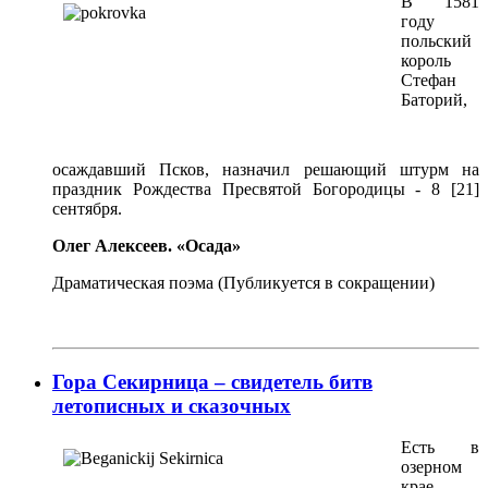
В 1581
году
польский
король
Стефан
Баторий,
осаждавший Псков, назначил решающий штурм на
праздник Рождества Пресвятой Богородицы - 8 [21]
сентября.
Олег Алексеев.
«Осада»
Драматическая поэма (Публикуется в сокращении)
Гора Секирница – свидетель битв
летописных и сказочных
Есть в
озерном
крае