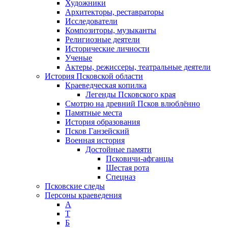
Художники
Архитекторы, реставраторы
Исследователи
Композиторы, музыканты
Религиозные деятели
Исторические личности
Ученые
Актеры, режиссеры, театральные деятели
История Псковской области
Краеведческая копилка
Легенды Псковского края
Смотрю на древний Псков влюблённо
Памятные места
История образования
Псков Ганзейский
Военная история
Достойные памяти
Псковичи-афганцы
Шестая рота
Спецназ
Псковские следы
Персоны краеведения
А
T
Б