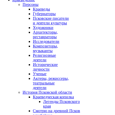
Персоны
Краеведы
Губернаторы
Псковские писатели
и деятели культуры
Художники
Архитекторы,
реставраторы
Исследователи
Композиторы,
музыканты
Религиозные
деятели
Исторические
личности
Ученые
Актеры, режиссеры,
театральные
деятели
История Псковской области
Краеведческая копилка
Легенды Псковского
края
Смотрю на древний Псков