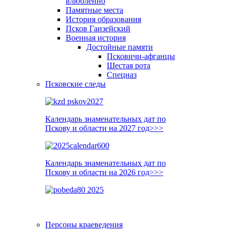
влюблённо
Памятные места
История образования
Псков Ганзейский
Военная история
Достойные памяти
Псковичи-афганцы
Шестая рота
Спецназ
Псковские следы
Календарь знаменательных дат по
Пскову и области на 2027 год>>>
Календарь знаменательных дат по
Пскову и области на 2026 год>>>
Персоны краеведения