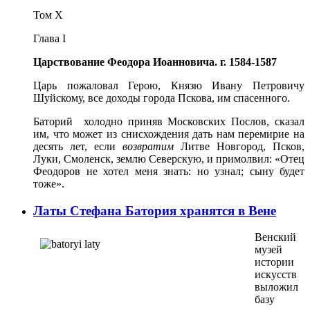
Том X
Глава I
Царствование Феодора Иоанновича. г. 1584-1587
Царь пожаловал Герою, Князю Ивану Петровичу
Шуйскому, все доходы города Пскова, им спасенного.
Баторий холодно приняв Московских Послов, сказал
им, что может из снисхождения дать нам перемирие на
десять лет, если
возвратим
Литве Новгород, Псков,
Луки, Смоленск, землю Северскую, и примолвил: «Отец
Феодоров не хотел меня знать: но узнал; сыну будет
тоже».
Латы Стефана Батория хранятся в Вене
Венский
музей
истории
искусств
выложил
базу