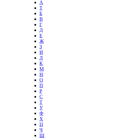
А
T
Б
В
Г
Д
Е
Ж
З
И
Л
К
М
Н
О
П
Р
С
Т
У
Ф
Х
Ц
Ч
Ш