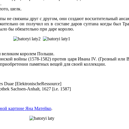
.
лото, шелк.
ы не связаны друг с другом, они создают восхитительный анса
ительно он получил их в составе даров султана когды был Тра
было бы обязательно при даре королю.
ся великим королем Польши.
нской войны (1578-1582) против царя Ивана IV. (Грозный или В
 приобретении памятных вещей для своей коллекции.
ones Duae [ElektronischeRessource]
iothek Sachsen-Anhalt, 1627 [i.e. 1587]
тной картине Яна Матейко
.