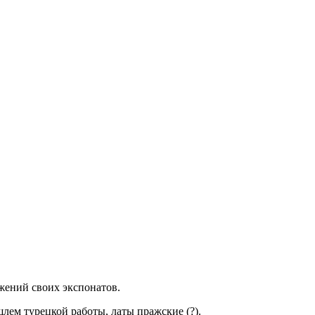
жений своих экспонатов.
шлем турецкой работы, латы пражские (?).