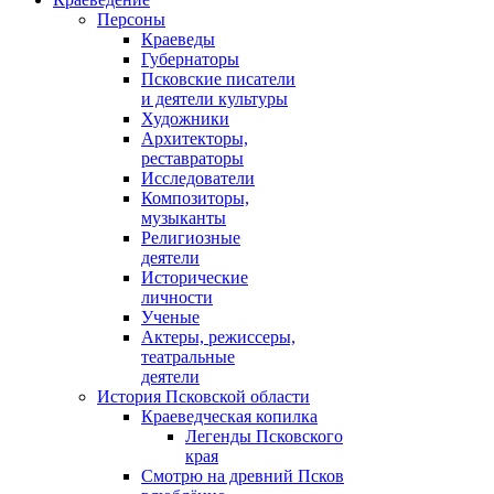
Персоны
Краеведы
Губернаторы
Псковские писатели
и деятели культуры
Художники
Архитекторы,
реставраторы
Исследователи
Композиторы,
музыканты
Религиозные
деятели
Исторические
личности
Ученые
Актеры, режиссеры,
театральные
деятели
История Псковской области
Краеведческая копилка
Легенды Псковского
края
Смотрю на древний Псков