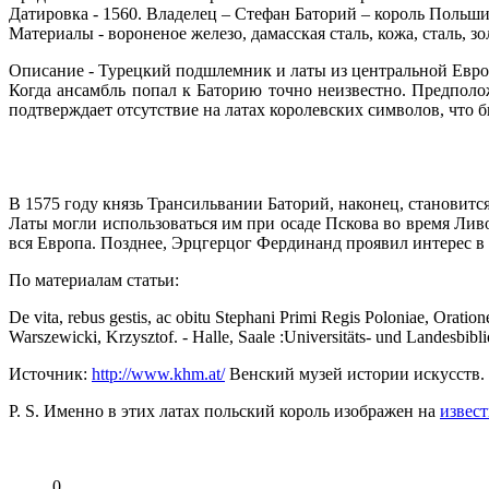
Датировка - 1560. Владелец – Стефан Баторий – король Польши
Материалы - вороненое железо, дамасская сталь, кожа, сталь, зо
Описание - Турецкий подшлемник и латы из центральной Европ
Когда ансамбль попал к Баторию точно неизвестно. Предполож
подтверждает отсутствие на латах королевских символов, что 
В 1575 году князь Трансильвании Баторий, наконец, становит
Латы могли использоваться им при осаде Пскова во время Ливо
вся Европа. Позднее, Эрцгерцог Фердинанд проявил интерес в
По материалам статьи:
De vita, rebus gestis, ac obitu Stephani Primi Regis Poloniae, Orati
Warszewicki, Krzysztof. - Halle, Saale :Universitäts- und Landesbibl
Источник:
http://www.khm.at/
Венский музей истории искусств.
P. S. Именно в этих латах польский король изображен на
извес
0