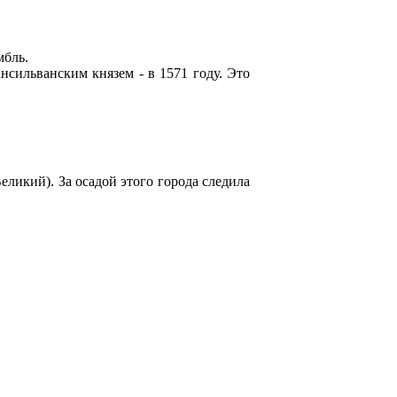
мбль.
нсильванским князем - в 1571 году. Это
еликий). За осадой этого города следила