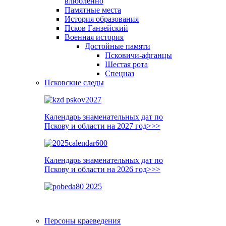
влюблённо
Памятные места
История образования
Псков Ганзейский
Военная история
Достойные памяти
Псковичи-афганцы
Шестая рота
Спецназ
Псковские следы
Календарь знаменательных дат по
Пскову и области на 2027 год>>>
Календарь знаменательных дат по
Пскову и области на 2026 год>>>
Персоны краеведения