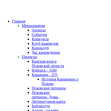
Главная
Мероприятия
Анонсы
События
Конкурсы
Клуб краеведов
Киноклуб
Час краеведения
Проекты
Красная книга
Псковской области
Изборск - 1160
Карамзин - 255
История Карамзина о
Пскове
Псковские пятницы
Псковские
пятницы. Дома.
Литературная карта
Библиотур
Архив - онлайн