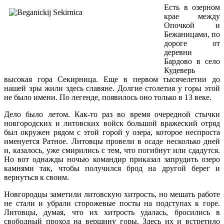
Есть в озерном
крае между
Опочкой и
Бежаницами, по
дороге от
деревни
Бардово в село
Кудеверь
высокая гора Секирница. Еще в первом тысячелетии до
нашей эры жили здесь славяне. Долгие столетия у горы этой
не было имени. По легенде, появилось оно только в 13 веке.
Дело было летом. Как-то раз во время очередной стычки
новгородских и литовских войск большой вражеский отряд
был окружен рядом с этой горой у озера, которое неспроста
именуется Ратное. Литовцы провели в осаде несколько дней
и, казалось, уже смирились с тем, что погибнут или сдадутся.
Но вот однажды ночью командир приказал запрудить озеро
камнями так, чтобы получился брод на другой берег и
вернуться к своим.
Новгородцы заметили литовскую хитрость, но мешать работе
не стали и убрали сторожевые посты на подступах к горе.
Литовцы, думая, что их хитрость удалась, бросились в
свободный проход на вершину горы. Здесь их и встретило