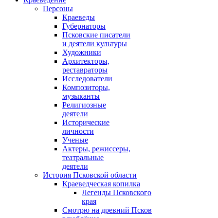
Персоны
Краеведы
Губернаторы
Псковские писатели
и деятели культуры
Художники
Архитекторы,
реставраторы
Исследователи
Композиторы,
музыканты
Религиозные
деятели
Исторические
личности
Ученые
Актеры, режиссеры,
театральные
деятели
История Псковской области
Краеведческая копилка
Легенды Псковского
края
Смотрю на древний Псков