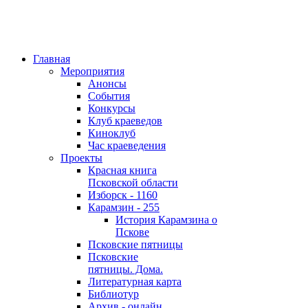
Главная
Мероприятия
Анонсы
События
Конкурсы
Клуб краеведов
Киноклуб
Час краеведения
Проекты
Красная книга
Псковской области
Изборск - 1160
Карамзин - 255
История Карамзина о
Пскове
Псковские пятницы
Псковские
пятницы. Дома.
Литературная карта
Библиотур
Архив - онлайн