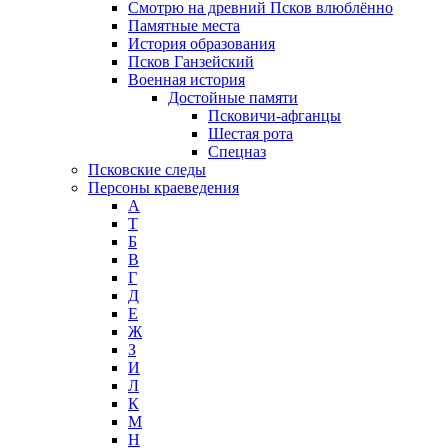
Смотрю на древний Псков влюблённо
Памятные места
История образования
Псков Ганзейский
Военная история
Достойные памяти
Псковичи-афганцы
Шестая рота
Спецназ
Псковские следы
Персоны краеведения
А
T
Б
В
Г
Д
Е
Ж
З
И
Л
К
М
Н