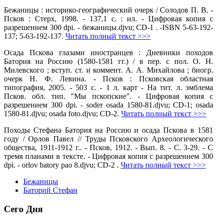
Бежаницы : историко-географический очерк / Солодов П. В. -
Псков : Стерх, 1998. - 137,1 с. : ил. - Цифровая копия с
разрешением 300 dpi. - бежаницы.djvu; CD-1 . -ISBN 5-63-192-
137; 5-63-192-137.
Читать полный текст >>>
Осада Пскова глазами иностранцев : Дневники походов
Батория на Россию (1580-1581 гг.) / в пер. с пол. О. Н.
Милевского ; вступ. ст. и коммент. А. А. Михайлова ; биогр.
очерк Н. Ф. Левина. - Псков : Псковская областная
типография, 2005. - 503 с. - 1 л. карт - На тит. л. эмблема
Псков. обл. тип. "Мы пскопские". - Цифровая копия с
разрешением 300 dpi. - soder osada 1580-81.djvu; CD-1; osada
1580-81.djvu; osada foto.djvu; CD-2.
Читать полный текст >>>
Походы Стефана Батория на Россию и осада Пскова в 1581
году / Орлов Павел // Труды Псковского Археологического
общества, 1911-1912 г.. - Псков, 1912. - Вып. 8. - С. 3-29. - С
тремя планами в тексте. - Цифровая копия с разрешением 300
dpi. - orlov batory pao 8.djvu; CD-2 .
Читать полный текст >>>
Бежаницы
Баторий Стефан
Сего Дня