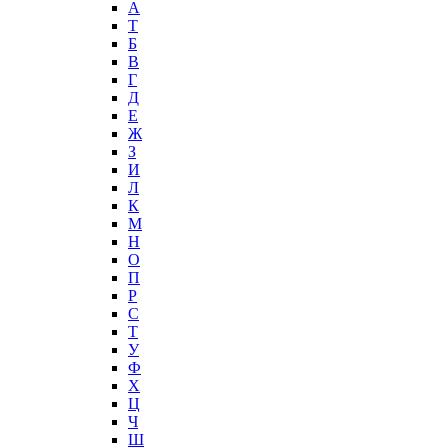
А
T
Б
В
Г
Д
Е
Ж
З
И
Л
К
М
Н
О
П
Р
С
Т
У
Ф
Х
Ц
Ч
Ш