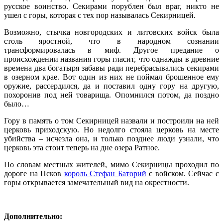
русское воинство. Секирами порублен был враг, никто не
ушел с горы, которая с тех пор называлась Секирницей.
Возможно, стычка новгородских и литовских войск была
столь яростной, что в народном сознании
трансформировалась в миф. Другое предание о
происхождении названия горы гласит, что однажды в древние
времена два богатыря забавы ради перебрасывались секирами
в озерном крае. Вот один из них не поймал брошенное ему
оружие, рассердился, да и поставил одну гору на другую,
похоронив под ней товарища. Опомнился потом, да поздно
было…
Гору в память о том Секирницей назвали и построили на ней
церковь приходскую. Но недолго стояла церковь на месте
убийства – исчезла она, и только позднее люди узнали, что
церковь эта стоит теперь на дне озера Ратное.
По словам местных жителей, мимо Секирницы проходил по
дороге на Псков
король Стефан Баторий
с войском. Сейчас с
горы открывается замечательный вид на окрестности.
Дополнительно: