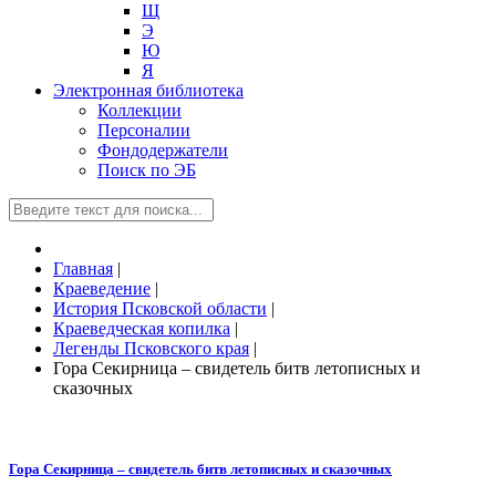
Щ
Э
Ю
Я
Электронная библиотека
Коллекции
Персоналии
Фондодержатели
Поиск по ЭБ
Главная
|
Краеведение
|
История Псковской области
|
Краеведческая копилка
|
Легенды Псковского края
|
Гора Секирница – свидетель битв летописных и
сказочных
Гора Секирница – свидетель битв летописных и сказочных