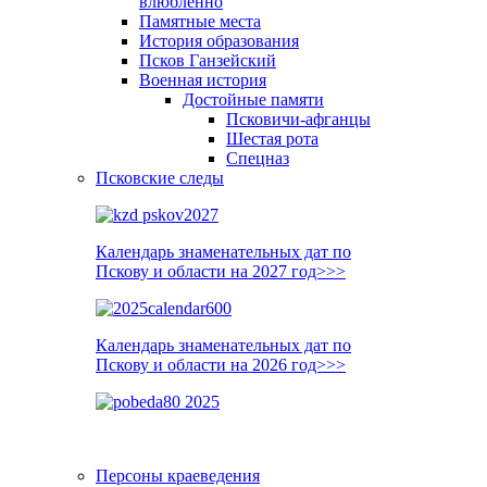
влюблённо
Памятные места
История образования
Псков Ганзейский
Военная история
Достойные памяти
Псковичи-афганцы
Шестая рота
Спецназ
Псковские следы
Календарь знаменательных дат по
Пскову и области на 2027 год>>>
Календарь знаменательных дат по
Пскову и области на 2026 год>>>
Персоны краеведения