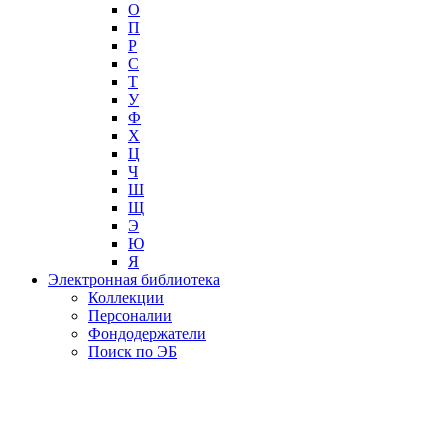
О
П
Р
С
Т
У
Ф
Х
Ц
Ч
Ш
Щ
Э
Ю
Я
Электронная библиотека
Коллекции
Персоналии
Фондодержатели
Поиск по ЭБ