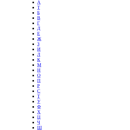
А
T
Б
В
Г
Д
Е
Ж
З
И
Л
К
М
Н
О
П
Р
С
Т
У
Ф
Х
Ц
Ч
Ш