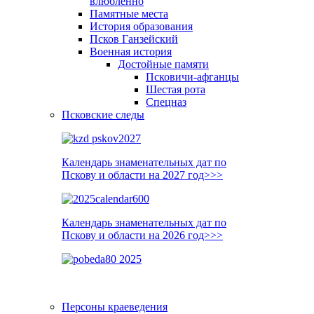
влюблённо
Памятные места
История образования
Псков Ганзейский
Военная история
Достойные памяти
Псковичи-афганцы
Шестая рота
Спецназ
Псковские следы
Календарь знаменательных дат по
Пскову и области на 2027 год>>>
Календарь знаменательных дат по
Пскову и области на 2026 год>>>
Персоны краеведения