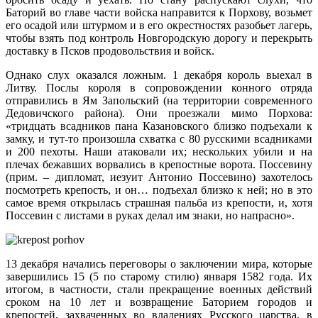
Баторий во главе части войска направится к Порхову, возьмет
его осадой или штурмом и в его окрестностях разобьет лагерь,
чтобы взять под контроль Новгородскую дорогу и перекрыть
доставку в Псков продовольствия и войск.
Однако слух оказался ложным. 1 декабря король выехал в
Литву. Послы короля в сопровождении конного отряда
отправились в Ям Запольский (на территории современного
Дедовичского района). Они проезжали мимо Порхова:
«тридцать всадников пана Казановского близко подъехали к
замку, и тут-то произошла схватка с 80 русскими всадниками
и 200 пехоты. Наши атаковали их; нескольких убили и на
плечах бежавших ворвались в крепостные ворота. Поссевину
(прим. – дипломат, иезуит Антонио Поссевино) захотелось
посмотреть крепость, и он… подъехал близко к ней; но в это
самое время открылась страшная пальба из крепости, и, хотя
Поссевин с листами в руках делал им знаки, но напрасно».
13 декабря начались переговоры о заключении мира, которые
завершились 15 (5 по старому стилю) января 1582 года. Их
итогом, в частности, стали прекращение военных действий
сроком на 10 лет и возвращение Баторием городов и
крепостей, захваченных во владениях Русского царства, в