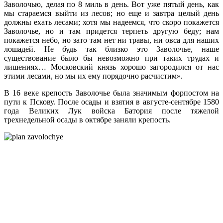
Заволочью, делая по 8 миль в день. Вот уже пятый день, как
мы стараемся выйти из лесов; но еще и завтра целый день
должны ехать лесами; хотя мы надеемся, что скоро покажется
Заволочье, но и там придется терпеть другую беду; нам
покажется небо, но зато там нет ни травы, ни овса для наших
лошадей. Не будь так близко это Заволочье, наше
существование было бы невозможно при таких трудах и
лишениях… Московский князь хорошо загородился от нас
этими лесами, но мы их ему порядочно расчистим».
В 16 веке крепость Заволочье была значимым форпостом на
пути к Пскову. После осады и взятия в августе-сентябре 1580
года Великих Лук войска Батория после тяжелой
трехнедельной осады в октябре заняли крепость.