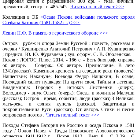
Цифровая копия с разрешением 300 dpi. - Указ. личный,
предметный, геогр.: с. 485-545 .
Читать полный текст >>>
Коллекция в ЭБ
«Осада Пскова войсками польского короля
Стефана Батория (1581-1582 гг.) >>>
Левин Н.Ф. В память о героического обороне >>>
Остров - рубеж и опора Земли Русской : повесть, рассказы и
очерки / Кушниренко Анатолий Петрович / А.П. Кушниренко
; предисл. Ю. Ю. Журавлева ; худ.-оформ. С. В. Оболенская. -
Псков : ЛОГОС Плюс, 2014. - 166 с. - Есть биограф. справка
об авторе. - Содерж.: Об авторе. Предисловие. В лето
1341(рассказ). Каменная крепость на середине реки (повесть):
Нашествие; Накануне; Воевода Фёдор Нащокин; В осаде;
Последний салют пушкаря; На круги своя. Тайны и легенды
Владимирца: Городок у истоков Лиственки (очерк);
Володимер - внук Ольги (очерк); Слезы и молитвы Малуши
(рассказ); Остров - время, события, люди (рассказ).3 Великая:
мать-река и святая купель (рассказ). Защитница и
покровительница Руси (рассказ). От автора. Стихи и песни
островских поэтов .
Читать полный текст >>>
Походы Стефана Батория на Россию и осада Пскова в 1581
году / Орлов Павел // Труды Псковского Археологического
общества, 1911-1912 г.. - Псков, 1912. - Вып. 8. - С. 3-29. - С