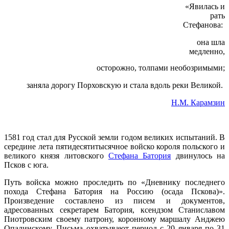
«Явилась и
рать
Стефанова:
она шла
медленно,
осторожно,
толпами необозримыми;
заняла дорогу Порховскую и стала вдоль реки Великой.
Н.М. Карамзин
1581 год стал для Русской земли годом великих испытаний. В
середине лета пятидесятитысячное войско короля польского и
великого князя литовского
Стефана Батория
двинулось на
Псков с юга.
Путь войска можно проследить по «Дневнику последнего
похода Стефана Батория на Россию (осада Пскова)».
Произведение составлено из писем и документов,
адресованных секретарем Батория, ксендзом Станиславом
Пиотровским своему патрону, коронному маршалу Анджею
Опалинскому. Письма охватывают период с 20 января по 31