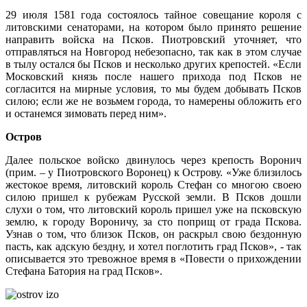
29 июля 1581 года состоялось тайное совещание короля с
литовскими сенаторами, на котором было принято решение
направить войска на Псков. Пиотровский уточняет, что
отправляться на Новгород небезопасно, так как в этом случае
в тылу остался бы Псков и несколько других крепостей. «Если
Московский князь после нашего прихода под Псков не
согласится на мирные условия, то мы будем добывать Псков
силою; если же не возьмем города, то намерены обложить его
и останемся зимовать перед ним».
Остров
Далее польское войско двинулось через крепость Воронич
(прим. – у Пиотровского Воронец) к Острову. «Уже близилось
жестокое время, литовский король Стефан со многою своею
силою пришел к рубежам Русской земли. В Псков дошли
слухи о том, что литовский король пришел уже на псковскую
землю, к городу Вороничу, за сто поприщ от града Пскова.
Узнав о том, что близок Псков, он раскрыл свою бездонную
пасть, как адскую бездну, и хотел поглотить град Псков», - так
описывается это тревожное время в «Повести о прихождении
Стефана Батория на град Псков».