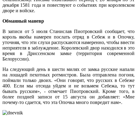
декабря 1581 года и повествуют о событиях при королевском
дворе и войске.
Обманный маневр
В записи от 5 июля Станислав Пиотровский сообщает, что
король якобы намерен послать отряд в Себеж и в Опочку,
уточняя, что эти слухи распускаются намеренно, чтобы ввести
неприятеля в заблуждение. Королевский двор находился в это
время в Дриссенском замке (территория современной
Белоруссии).
На следующий день в шести милях от замка русские напали
на лошадей пехотных ротмистров. Была отправлена погоня,
поймали только двоих. «Они говорят, что русских в Себеже
400. Если мы отсюда уйдем и не возьмем Себежа, то тут
бывать русским», - отмечает Пиотровский. Кроме того, в
более поздней записи от 15 августа он добавляет: «Мне
почему-то сдается, что эта Опочка много повредит нам».