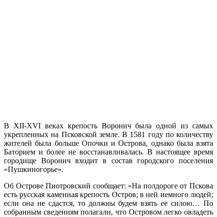
В XII-XVI веках крепость Воронич была одной из самых
укрепленных на Псковской земле. В 1581 году по количеству
жителей была больше Опочки и Острова, однако была взята
Баторием и более не восстанавливалась. В настоящее время
городище Воронич входит в состав городского поселения
«Пушкиногорье».
Об Острове Пиотровский сообщает: «На полдороге от Пскова
есть русская каменная крепость Остров; в ней немного людей;
если она не сдастся, то должны будем взять ее силою… По
собранным сведениям полагали, что Островом легко овладеть