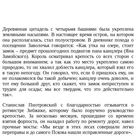
Деревянная цитадель с четырьмя башнями была укреплена
земляными насыпями. В настоящее время остров, на котором
она располагалась, стал полуостровом. В дневнике похода о
посещении Заволочья говорится: «Как утка на озере, стоит
замок – предмет прошлогодних подвигов пана канцлера (Яна
Замойского). Король осматривал крепость со всех сторон с
большим вниманием; а так как это место укреплено самою
природою, то он хвалил доблесть канцлера, который взял его
в такую непогоду. Он говорил, что, если б пришлось ему, он
не полакомился бы такой добычею; канцлер очень доволен, и
тот ему большой друг, кто скажет, что замок неприступен и
труден для осады; мы все твердим, что это действительно
так».
Станислав Пиотровский с благодарностью отзывается о
ротмистре Зибжике, которому было поручено руководство
крепостью. За несколько месяцев, прошедшие со времени
взятия форпоста, он наладил работу по ремонту дорог, навел
прочные мосты: «Мы везде в этих лесах совершали легко
переправы и до самого Пскова нашли исправленные дороги».