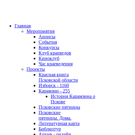
Главная
Мероприятия
Анонсы
События
Конкурсы
Клуб краеведов
Киноклуб
Час краеведения
Проекты
Красная книга
Псковской области
Изборск - 1160
Карамзин - 255
История Карамзина о
Пскове
Псковские пятницы
Псковские
пятницы. Дома.
Литературная карта
Библиотур
Архив - онлайн