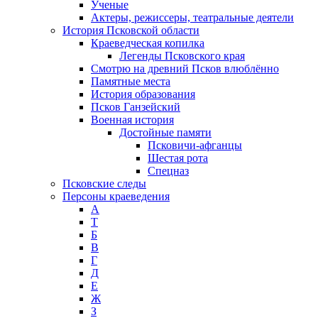
Ученые
Актеры, режиссеры, театральные деятели
История Псковской области
Краеведческая копилка
Легенды Псковского края
Смотрю на древний Псков влюблённо
Памятные места
История образования
Псков Ганзейский
Военная история
Достойные памяти
Псковичи-афганцы
Шестая рота
Спецназ
Псковские следы
Персоны краеведения
А
T
Б
В
Г
Д
Е
Ж
З