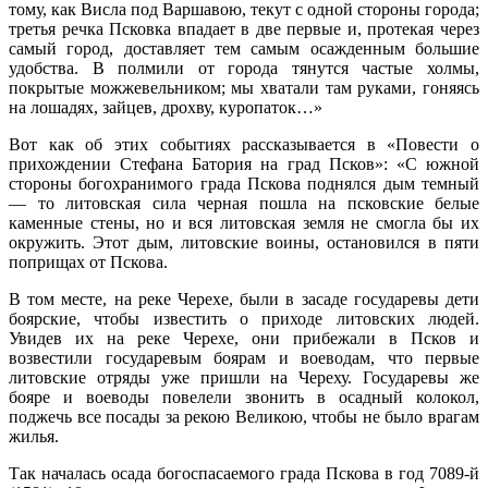
тому, как Висла под Варшавою, текут с одной стороны города;
третья речка Псковка впадает в две первые и, протекая через
самый город, доставляет тем самым осажденным большие
удобства. В полмили от города тянутся частые холмы,
покрытые можжевельником; мы хватали там руками, гоняясь
на лошадях, зайцев, дрохву, куропаток…»
Вот как об этих событиях рассказывается в «Повести о
прихождении Стефана Батория на град Псков»: «С южной
стороны богохранимого града Пскова поднялся дым темный
— то литовская сила черная пошла на псковские белые
каменные стены, но и вся литовская земля не смогла бы их
окружить. Этот дым, литовские воины, остановился в пяти
поприщах от Пскова.
В том месте, на реке Черехе, были в засаде государевы дети
боярские, чтобы известить о приходе литовских людей.
Увидев их на реке Черехе, они прибежали в Псков и
возвестили государевым боярам и воеводам, что первые
литовские отряды уже пришли на Череху. Государевы же
бояре и воеводы повелели звонить в осадный колокол,
поджечь все посады за рекою Великою, чтобы не было врагам
жилья.
Так началась осада богоспасаемого града Пскова в год 7089-й