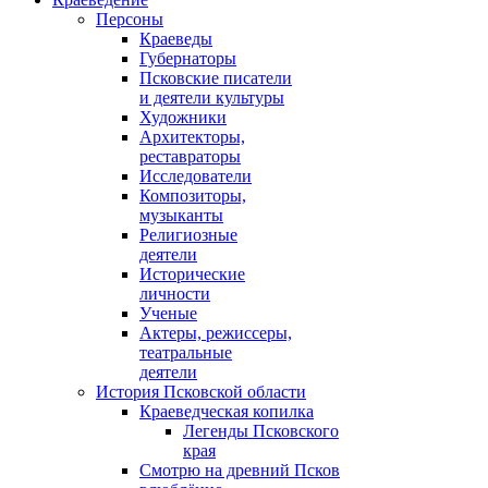
Персоны
Краеведы
Губернаторы
Псковские писатели
и деятели культуры
Художники
Архитекторы,
реставраторы
Исследователи
Композиторы,
музыканты
Религиозные
деятели
Исторические
личности
Ученые
Актеры, режиссеры,
театральные
деятели
История Псковской области
Краеведческая копилка
Легенды Псковского
края
Смотрю на древний Псков