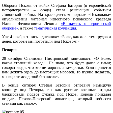
Оборона Пскова от войск Стефана Батория (в европейской
историографии – осада) стала решающим событием
Ливонской войны. На краеведческом портале «Псковиана»
опубликованы материал известного псковского краеведа
Натана Феликсовича Левина
«В память о героической
обороне»
, а также
тематическая коллекция
.
Уже 4 ноября запись в дневнике: «Боже, как жаль тех трудов и
денег, которые мы потратили под Псковом!»
Печоры
28 октября Станислав Пиотровский записывает: «О Боже,
какой страшный холод!.. Не знаю, что будет далее с нами;
говорят люди, что это не морозы, а заморозки. Если придется
нам дожить здесь до настоящих морозов, то нужно полагать,
мы воротимся домой без носов».
В конце октября Стефан Баторий отправил немецкую
конницу под Печоры, так как русские военные отряды
блокировали подвоз фуража под Псков. Король приказал
осадить Псково-Печерский монастырь, который «обнесен
стенами как замок».