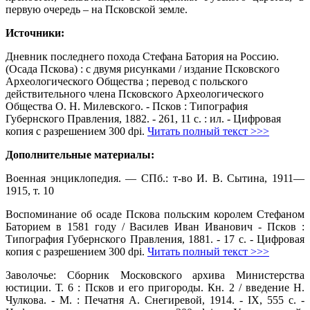
первую очередь – на Псковской земле.
Источники:
Дневник последнего похода Стефана Батория на Россию.
(Осада Пскова) : с двумя рисунками / издание Псковского
Археологического Общества ; перевод с польского
действительного члена Псковского Археологического
Общества О. Н. Милевского. - Псков : Типография
Губернского Правления, 1882. - 261, 11 с. : ил. - Цифровая
копия с разрешением 300 dpi.
Читать полный текст >>>
Дополнительные материалы:
Военная энциклопедия. — СПб.: т-во И. В. Сытина, 1911—
1915, т. 10
Воспоминание об осаде Пскова польским королем Стефаном
Баторием в 1581 году / Василев Иван Иванович - Псков :
Типография Губернского Правления, 1881. - 17 с. - Цифровая
копия с разрешением 300 dpi.
Читать полный текст >>>
Заволочье: Сборник Московского архива Министерства
юстиции. Т. 6 : Псков и его пригороды. Кн. 2 / введение Н.
Чулкова. - М. : Печатня А. Снегиревой, 1914. - IX, 555 с. -