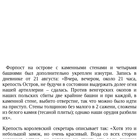
Форпост на острове с каменными стенами и четырьмя
башнями был дополнительно укреплен изнутри. Запись в
дневнике от 21 августа: «Вчера, вечером, около 21 часа,
крепость Остров, не будучи в состоянии выдержать долее огня
нашей артиллерии – сдалась. Против венгерских окопов и
наших польских сбиты две крайние башни и при каждой, в
каменной стене, выбито отверстие, так что можно было идти
на приступ. Стены толщиною без малого в 2 сажени, сложены
из белого камня (тесаной плиты); однако наши орудия разбили
их».
Крепость королевский секретарь описывает так: «Хотя это и
небольшой замок, но очень красивый. Вода со всех сторон