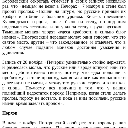
Королевский секретарь отмечает в своих записях несколько
раз, что «немцам не везет в Печорах». 7 ноября в стене был
пробит пролом: «Пошли на штурм, но русские приняли их
храбро и отбили с большим уроном. Кетлер, племянник
Курляндского герцога, полез было на стену, но под ним
подломилась лестница, и он упал за стену в руки русских…
Тамошние монахи творят чудеса храбрости и сильно бьют
немцев». Пиотровский передает молву: одни говорят, что это
святое место, другие – что заколдованное, и отмечает, что в
любом случае подвиги монахов достойны уважения и
удивления.
Запись от 28 ноября: «Печерцы удивительно стойко держатся,
и разнеслась молва, что русские или чародействуют, или это
место действительно святое, потому что едва подошли к
пробитому в стене пролому, как встали все как вкопанные и
далее идти не смели, а между тем русские стреляли в них как
в снопы. По-моему, вся причина в том, что у наших
полнейший недостаток пороху. Например, когда стали делать
пролом, пороху не достало, и пока за ним посылали, русские
имели время заделать пролом».
Порхов
В начале ноября Пиотровский сообщает, что король решил
бросить осаду и уехать. По стану распускают слухи, что