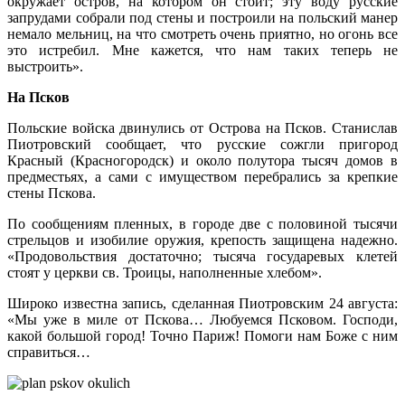
окружает остров, на котором он стоит; эту воду русские
запрудами собрали под стены и построили на польский манер
немало мельниц, на что смотреть очень приятно, но огонь все
это истребил. Мне кажется, что нам таких теперь не
выстроить».
На Псков
Польские войска двинулись от Острова на Псков. Станислав
Пиотровский сообщает, что русские сожгли пригород
Красный (Красногородск) и около полутора тысяч домов в
предместьях, а сами с имуществом перебрались за крепкие
стены Пскова.
По сообщениям пленных, в городе две с половиной тысячи
стрельцов и изобилие оружия, крепость защищена надежно.
«Продовольствия достаточно; тысяча государевых клетей
стоят у церкви св. Троицы, наполненные хлебом».
Широко известна запись, сделанная Пиотровским 24 августа:
«Мы уже в миле от Пскова… Любуемся Псковом. Господи,
какой большой город! Точно Париж! Помоги нам Боже с ним
справиться…