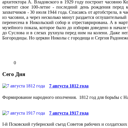
архитектора А. Владовского в 1929 году построит часовню К
отметит свое 100-летие - последний день рождения перед 
захватчиков - 30 июля 1944 года. Спасаясь от артобстрела, в 
из часовни, а через несколько минут раздается оглушительный
перенесена в Никольский собор и отреставрирована. А в март
музейного показа, которое было до изборян доведено в начале
до Суслова и в слезах рухнула перед ним на колени. Даже н
Богородицы. Но церкви Николы с городища и Сергия Радонежс
0
Сего Дня
7 августа 1812 года
Формирование народного ополчения. 1812 год для борьбы с На
7 августа 1917 года
I-й Псковский губернский съезд Советов рабочих и солдатских 