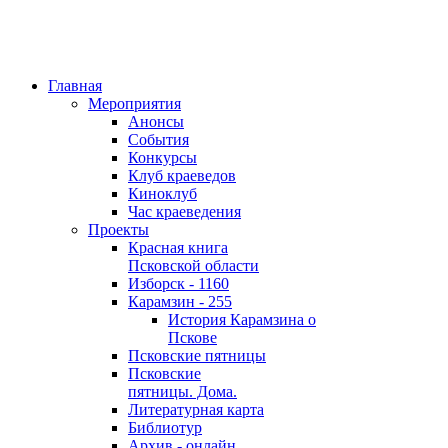
Главная
Мероприятия
Анонсы
События
Конкурсы
Клуб краеведов
Киноклуб
Час краеведения
Проекты
Красная книга
Псковской области
Изборск - 1160
Карамзин - 255
История Карамзина о
Пскове
Псковские пятницы
Псковские
пятницы. Дома.
Литературная карта
Библиотур
Архив - онлайн