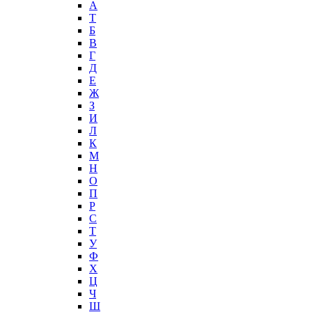
А
T
Б
В
Г
Д
Е
Ж
З
И
Л
К
М
Н
О
П
Р
С
Т
У
Ф
Х
Ц
Ч
Ш