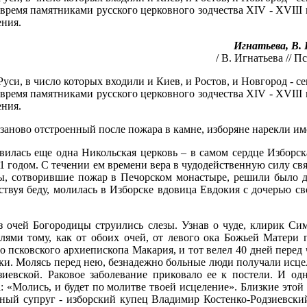
ремя памятниками русского церковного зодчества XIV - XVIII в
ения.
Игнатьева, В.
/ В. Игнатьева // Пс
си, в число которых входили и Киев, и Ростов, и Новгород - се
ремя памятниками русского церковного зодчества XIV - XVIII в
ения.
заново отстроенный после пожара в камне, изборяне нарекли им
вилась еще одна Никольская церковь – в самом сердце Изборск
1 годом. С течении ем времени вера в чудодейственную силу свя
цы, сотворившие пожар в Печорском монастыре, решили было д
увствуя беду, молилась в Изборске вдовица Евдокия с дочерью 
з очей Богородицы струились слезы. Узнав о чуде, клирик Си
лями тому, как от обоих очей, от левого ока Божьей Матери 
о псковского архиепископа Макария, и тот велел 40 дней перед
и. Молясь перед нею, безнадежно больные люди получали исце
иевской. Раковое заболевание приковало ее к постели. И од
: «Молись, и будет по молитве твоей исцеление». Близкие это
ный супруг - изборский купец Владимир Костенко-Родзиевский