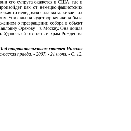
вии его супруга окажется в США, где и
произойдет как от немецко-фашистских
 какая-то неведомая сила выталкивает их
ону. Уникальная чудотворная икона была
ряжением о превращении собора в объект
 Павловну Орехову - в Москву. Она дошла
. Удалось ей отстоять и храм Рождества
 Под покровительством святого Николы
сковская правда. - 2007. - 21 июня. - С. 12.