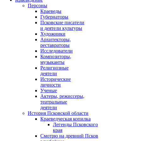
Персоны
Краеведы
Губернаторы
Псковские писатели
и деятели культуры
Художники
Архитекторы,
реставраторы
Исследователи
Композиторы,
музыканты
Религиозные
деятели
Исторические
личности
Ученые
Актеры, режиссеры,
театральные
деятели
История Псковской области
Краеведческая копилка
Легенды Псковского
края
Смотрю на древний Псков