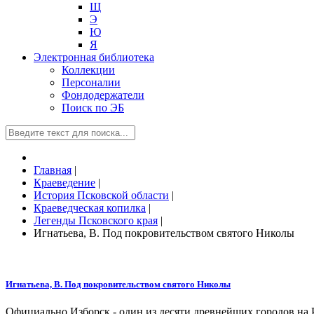
Щ
Э
Ю
Я
Электронная библиотека
Коллекции
Персоналии
Фондодержатели
Поиск по ЭБ
Главная
|
Краеведение
|
История Псковской области
|
Краеведческая копилка
|
Легенды Псковского края
|
Игнатьева, В. Под покровительством святого Николы
Игнатьева, В. Под покровительством святого Николы
Официально Изборск - один из десяти древнейших городов на Ру