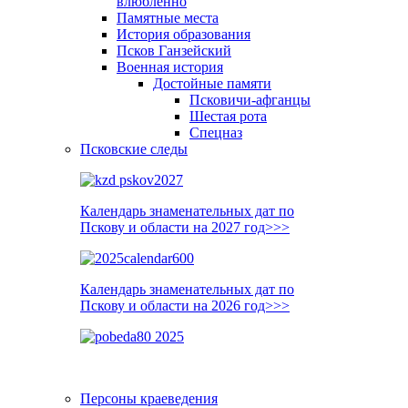
влюблённо
Памятные места
История образования
Псков Ганзейский
Военная история
Достойные памяти
Псковичи-афганцы
Шестая рота
Спецназ
Псковские следы
Календарь знаменательных дат по
Пскову и области на 2027 год>>>
Календарь знаменательных дат по
Пскову и области на 2026 год>>>
Персоны краеведения