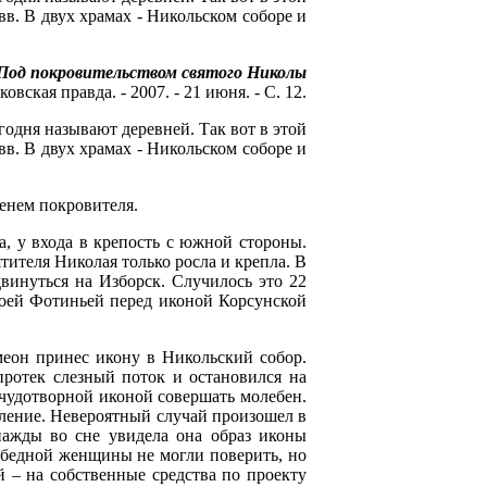
в. В двух храмах - Никольском соборе и
 Под покровительством святого Николы
ковская правда. - 2007. - 21 июня. - С. 12.
годня называют деревней. Так вот в этой
в. В двух храмах - Никольском соборе и
енем покровителя.
а, у входа в крепость с южной стороны.
тителя Николая только росла и крепла. В
винуться на Изборск. Случилось это 22
своей Фотиньей перед иконой Корсунской
меон принес икону в Никольский собор.
протек слезный поток и остановился на
 чудотворной иконой совершать молебен.
ление. Невероятный случай произошел в
нажды во сне увидела она образ иконы
й бедной женщины не могли поверить, но
 – на собственные средства по проекту