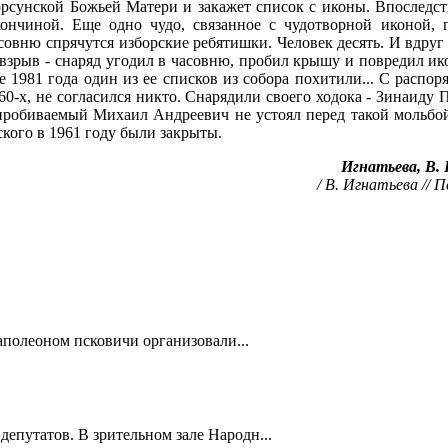
орсунской Божьей Матери и закажет список с иконы. Впоследст
кончиной. Еще одно чудо, связанное с чудотворной иконой, 
часовню спрячутся изборские ребятишки. Человек десять. И вдруг
 взрыв - снаряд угодил в часовню, пробил крышу и повредил ик
е 1981 года один из ее списков из собора похитили... С распо
 60-х, не согласился никто. Снарядили своего ходока - Зинаиду
епробиваемый Михаил Андреевич не устоял перед такой мольбой
кого в 1961 году были закрыты.
Игнатьева, В.
/ В. Игнатьева // П
полеоном псковичи организовали...
депутатов. В зрительном зале Народн...