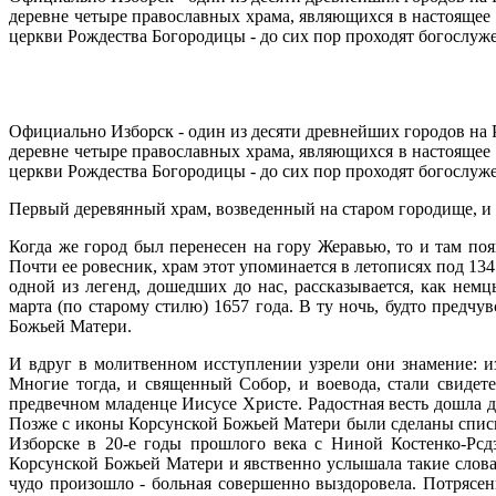
деревне четыре православных храма, являющихся в настоящее в
церкви Рождества Богородицы - до сих пор проходят богослуж
Официально Изборск - один из десяти древнейших городов на Ру
деревне четыре православных храма, являющихся в настоящее в
церкви Рождества Богородицы - до сих пор проходят богослуж
Первый деревянный храм, возведенный на старом городище, и 
Когда же город был перенесен на гору Жеравью, то и там поя
Почти ее ровесник, храм этот упоминается в летописях под 134
одной из легенд, дошедших до нас, рассказывается, как нем
марта (по старому стилю) 1657 года. В ту ночь, будто предч
Божьей Матери.
И вдруг в молитвенном исступлении узрели они знамение: и
Многие тогда, и священный Собор, и воевода, стали свидете
предвечном младенце Иисусе Христе. Радостная весть дошла д
Позже с иконы Корсунской Божьей Матери были сделаны списк
Изборске в 20-е годы прошлого века с Ниной Костенко-Рсдз
Корсунской Божьей Матери и явственно услышала такие слова
чудо произошло - больная совершенно выздоровела. Потрясен