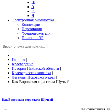
Щ
Э
Ю
Я
Электронная библиотека
Коллекции
Персоналии
Фондодержатели
Поиск по ЭБ
Главная
|
Краеведение
|
История Псковской области
|
Краеведческая копилка
|
Легенды Псковского края
|
Как Воровская гора стала Щучьей
Как Воровская гора стала Щучьей
Не существует т