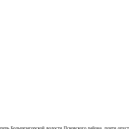
еперь Большезагорской волости Псковского района, почти опус