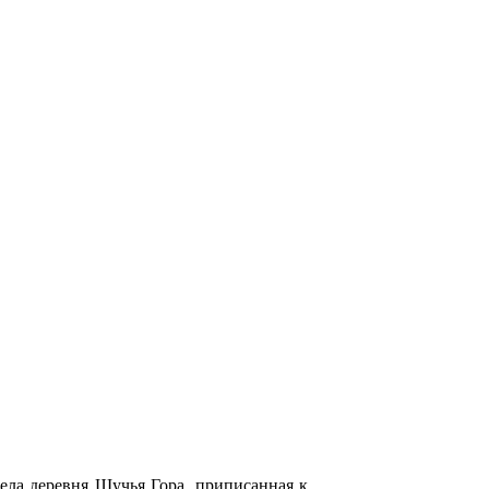
тела деревня Щучья Гора, приписанная к