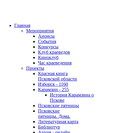
Главная
Мероприятия
Анонсы
События
Конкурсы
Клуб краеведов
Киноклуб
Час краеведения
Проекты
Красная книга
Псковской области
Изборск - 1160
Карамзин - 255
История Карамзина о
Пскове
Псковские пятницы
Псковские
пятницы. Дома.
Литературная карта
Библиотур
Архив - онлайн