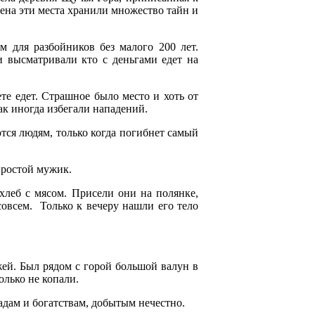
мена эти места хранили множество тайн и
м для разбойников без малого 200 лет.
и высматривали кто с деньгами едет на
ете едет. Страшное было место и хоть от
так иногда избегали нападений.
тся людям, только когда погибнет самый
простой мужик.
 хлеб с мясом. Присели они на полянке,
 совсем. Только к вечеру нашли его тело
ей. Был рядом с горой большой валун в
олько не копали.
адам и богатствам, добытым нечестно.