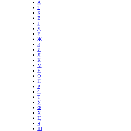
А
T
Б
В
Г
Д
Е
Ж
З
И
Л
К
М
Н
О
П
Р
С
Т
У
Ф
Х
Ц
Ч
Ш