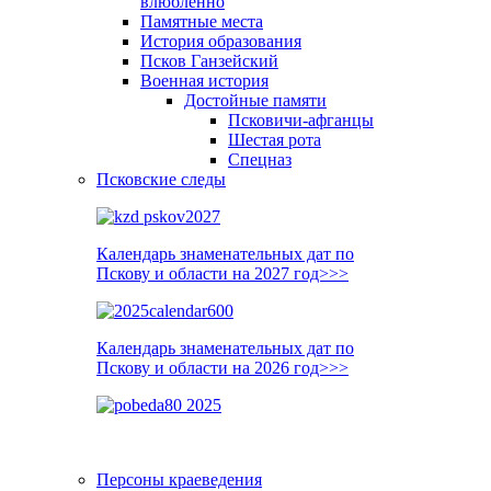
влюблённо
Памятные места
История образования
Псков Ганзейский
Военная история
Достойные памяти
Псковичи-афганцы
Шестая рота
Спецназ
Псковские следы
Календарь знаменательных дат по
Пскову и области на 2027 год>>>
Календарь знаменательных дат по
Пскову и области на 2026 год>>>
Персоны краеведения