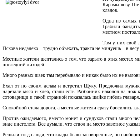
Карамышеву. Почт
кладов.
Одна из самых и
Грабили бандиты
местном постоял
Там у них свой л
Пскова недалеко – трудно объехать, тракта не минуешь – в ле
Местные жители шептались о том, что зарыто в этих местах м
последний лиходей.
Много разных шаек там перебывало и никак было их не выловит
Ехал от по своим делам и встретил Щуку. Предложил мужик е
нарезали мясо и хлеб, стали есть. Разбойник наколол на нож 
сотоварищи и такой странной показалась шайке гибель главаря,
Спокойной стала дорога, а местные жители сразу бросились кл
Против ожидаемого, вместо монет и сундуков стали много че
виде пистолета. Все думали, что ствол на место заветное указы
Решили тогда люди, что клады были заговоренные, но наоборо