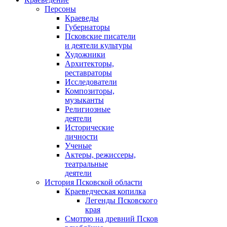
Персоны
Краеведы
Губернаторы
Псковские писатели
и деятели культуры
Художники
Архитекторы,
реставраторы
Исследователи
Композиторы,
музыканты
Религиозные
деятели
Исторические
личности
Ученые
Актеры, режиссеры,
театральные
деятели
История Псковской области
Краеведческая копилка
Легенды Псковского
края
Смотрю на древний Псков