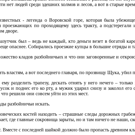
и нет людей среди здешних холмов и лесов, а вот в старые вре
звестных - легенда о Воровской горе, которая была убежище
 проезжающих по проходящему здесь тракту, а подстерегали 
ом дворе.
азутчик был – ведь не каждый, кто деньги везет в богатой кар
су еще опаснее. Собирались проезжие купцы в большие отряды и 
ножество кладов разбойничьих и что они заговоренные и открою
ь властям, а вот последнего главаря, по прозвищу Щука, убил 
му разделить трапезу, дескать отнять у него нечего – только
кусок и поднес его ко рту, а мужик ударил снизу и заколол его
 что решили они совсем уйти из этих мест.
ады разбойничьи искать.
ловеческих костей находить – страшные следы дорожных грабеж
вает, где главные сокровища зарыты, но и там ничего не наши, ск
т. Вместе с последней шайкой должно было пропасть древним кл