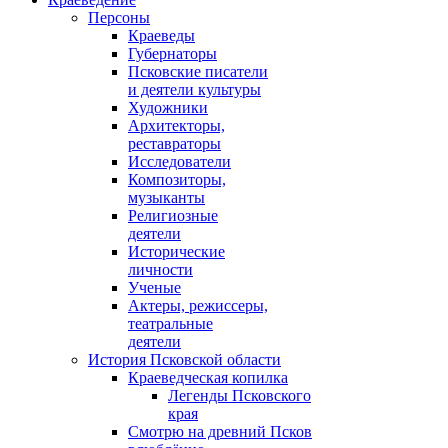
Персоны
Краеведы
Губернаторы
Псковские писатели
и деятели культуры
Художники
Архитекторы,
реставраторы
Исследователи
Композиторы,
музыканты
Религиозные
деятели
Исторические
личности
Ученые
Актеры, режиссеры,
театральные
деятели
История Псковской области
Краеведческая копилка
Легенды Псковского
края
Смотрю на древний Псков