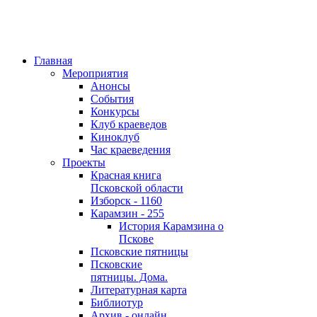
Главная
Мероприятия
Анонсы
События
Конкурсы
Клуб краеведов
Киноклуб
Час краеведения
Проекты
Красная книга
Псковской области
Изборск - 1160
Карамзин - 255
История Карамзина о
Пскове
Псковские пятницы
Псковские
пятницы. Дома.
Литературная карта
Библиотур
Архив - онлайн