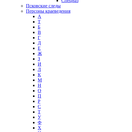
Спецназ
Псковские следы
Персоны краеведения
А
T
Б
В
Г
Д
Е
Ж
З
И
Л
К
М
Н
О
П
Р
С
Т
У
Ф
Х