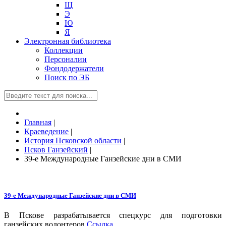
Щ
Э
Ю
Я
Электронная библиотека
Коллекции
Персоналии
Фондодержатели
Поиск по ЭБ
Главная
|
Краеведение
|
История Псковской области
|
Псков Ганзейский
|
39-е Международные Ганзейские дни в СМИ
39-е Международные Ганзейские дни в СМИ
В Пскове разрабатывается спецкурс для подготовки
ганзейских волонтеров
Ссылка