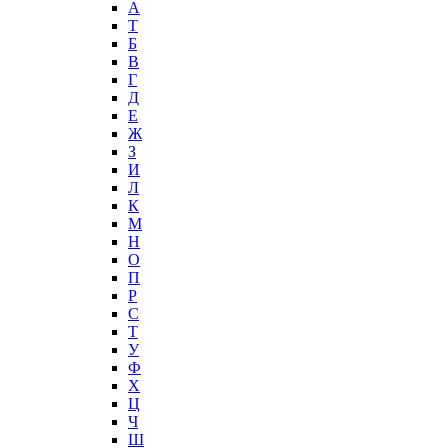
А
T
Б
В
Г
Д
Е
Ж
З
И
Л
К
М
Н
О
П
Р
С
Т
У
Ф
Х
Ц
Ч
Ш