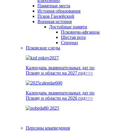
влюблённо
Памятные места
История образования
Псков Ганзейский
Военная история
Достойные памяти
Псковичи-афганцы
Шестая рота
Спецназ
Псковские следы
Календарь знаменательных дат по
Пскову и области на 2027 год>>>
Календарь знаменательных дат по
Пскову и области на 2026 год>>>
Персоны краеведения