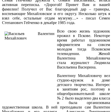
Семья Гейченко дружила с семьей Васильевых, велась
активная переписка. «Дорогой! Привет Вам и вашей
фамилии! Получил от Вас благородный дар – гравюры,
воспевающие Михайловское и его округу. Несколько штук я
взял себе, остальные отдам музеуму…» - писал Семен
Степанович Гейченко в декабре 1985 года.
Всю свою жизнь художник
прожил в Пскове. Некоторе
время работал художником
оформителем на совсем
молодом тогда Псковском
телевидении. Женой
Валентина Михайловича
стала журналист Людмила
Васильевна Васюрина.
Валентину Михайловичу вел
студию-кружок в доме
детского творчества. Интерес
к занятиям рос, поэтому в
общеобразовательной школе
№ 2 было выделено два класса
и была организована
художественная школа. В ней преподавали сам Валентин
Михайлович и его коллеги - Александр Дмитриевич