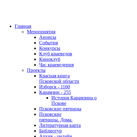
Главная
Мероприятия
Анонсы
События
Конкурсы
Клуб краеведов
Киноклуб
Час краеведения
Проекты
Красная книга
Псковской области
Изборск - 1160
Карамзин - 255
История Карамзина о
Пскове
Псковские пятницы
Псковские
пятницы. Дома.
Литературная карта
Библиотур
Архив - онлайн