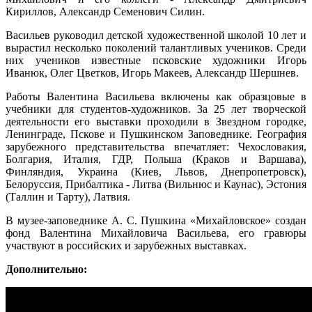
Кириллов, Александр Семенович Силин.
Васильев руководил детской художественной школой 10 лет и
вырастил несколько поколений талантливых учеников. Среди
них учеников известные псковские художники Игорь
Иванюк, Олег Цветков, Игорь Макеев, Александр Шершнев.
Работы Валентина Васильева включены как образцовые в
учебники для студентов-художников. За 25 лет творческой
деятельности его выставки проходили в Звездном городке,
Ленинграде, Пскове и Пушкинском Заповеднике. География
зарубежного представительства впечатляет: Чехословакия,
Болгария, Италия, ГДР, Польша (Краков и Варшава),
Финляндия, Украина (Киев, Львов, Днепропетровск),
Белоруссия, Прибалтика - Литва (Вильнюс и Каунас), Эстония
(Таллин и Тарту), Латвия.
В музее-заповеднике А. С. Пушкина «Михайловское» создан
фонд Валентина Михайловича Васильева, его гравюры
участвуют в российских и зарубежных выставках.
Дополнительно: