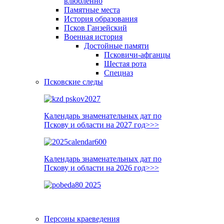
влюблённо
Памятные места
История образования
Псков Ганзейский
Военная история
Достойные памяти
Псковичи-афганцы
Шестая рота
Спецназ
Псковские следы
Календарь знаменательных дат по
Пскову и области на 2027 год>>>
Календарь знаменательных дат по
Пскову и области на 2026 год>>>
Персоны краеведения