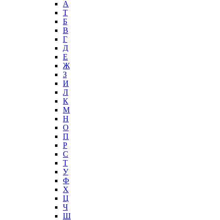
А
T
Б
В
Г
Д
Е
Ж
З
И
Л
К
М
Н
О
П
Р
С
Т
У
Ф
Х
Ц
Ч
Ш