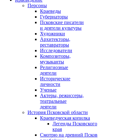
Персоны
Краеведы
Губернаторы
Псковские писатели
и деятели культуры
Художники
Архитекторы,
реставраторы
Исследователи
Композиторы,
музыканты
Религиозные
деятели
Исторические
личности
Ученые
Актеры, режиссеры,
театральные
деятели
История Псковской области
Краеведческая копилка
Легенды Псковского
края
Смотрю на древний Псков