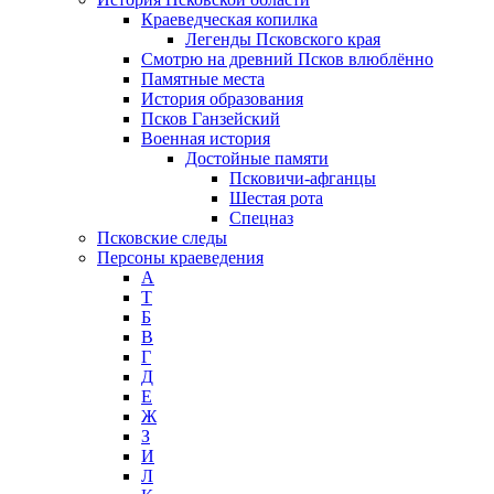
Краеведческая копилка
Легенды Псковского края
Смотрю на древний Псков влюблённо
Памятные места
История образования
Псков Ганзейский
Военная история
Достойные памяти
Псковичи-афганцы
Шестая рота
Спецназ
Псковские следы
Персоны краеведения
А
T
Б
В
Г
Д
Е
Ж
З
И
Л