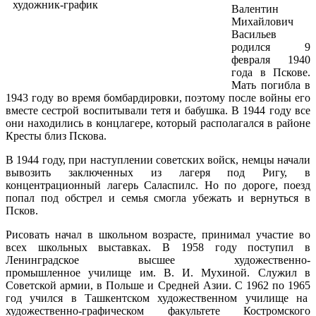
Валентин
Михайлович
Васильев
родился 9
февраля 1940
года в Пскове.
Мать погибла в
1943 году во время бомбардировки, поэтому после войны его
вместе сестрой воспитывали тетя и бабушка. В 1944 году все
они находились в концлагере, который располагался в районе
Кресты близ Пскова.
В 1944 году, при наступлении советских войск, немцы начали
вывозить заключенных из лагеря под Ригу, в
концентрационный лагерь Саласпилс. Но по дороге, поезд
попал под обстрел и семья смогла убежать и вернуться в
Псков.
Рисовать начал в школьном возрасте, принимал участие во
всех школьных выставках. В 1958 году поступил в
Ленинградское высшее художественно-
промышленное училище им. В. И. Мухиной. Служил в
Советской армии, в Польше и Средней Азии. С 1962 по 1965
год учился в Ташкентском художественном училище на
художественно-графическом факультете Костромского