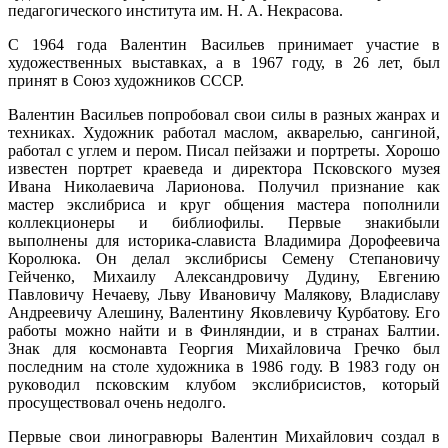
педагогического института им. Н. А. Некрасова.
С 1964 года Валентин Васильев принимает участие в
художественных выставках, а в 1967 году, в 26 лет, был
принят в Союз художников СССР.
Валентин Васильев попробовал свои силы в разных жанрах и
техниках. Художник работал маслом, акварелью, сангиной,
работал с углем и пером. Писал пейзажи и портреты. Хорошо
известен портрет краеведа и директора Псковского музея
Ивана Николаевича Ларионова. Получил признание как
мастер экслибриса и круг общения мастера пополнили
коллекционеры и библиофилы. Первые знакибыли
выполнены для историка-слависта Владимира Дорофеевича
Королюка. Он делал экслибрисы Семену Степановичу
Гейченко, Михаилу Александровичу Дудину, Евгению
Павловичу Нечаеву, Льву Ивановичу Малякову, Владиславу
Андреевичу Алешину, Валентину Яковлевичу Курбатову. Его
работы можно найти и в Финляндии, и в странах Балтии.
Знак для космонавта Георгия Михайловича Гречко был
последним на столе художника в 1986 году. В 1983 году он
руководил псковским клубом экслибрисистов, который
просуществовал очень недолго.
Первые свои линогравюры Валентин Михайлович создал в