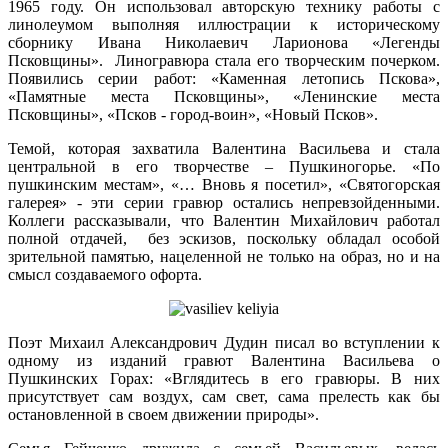
1965 году. Он использовал авторскую технику работы с
линолеумом выполняя иллюстрации к историческому
сборнику Ивана Николаевич Ларионова «Легенды
Псковщины». Линогравюра стала его творческим почерком.
Появились серии работ: «Каменная летопись Пскова»,
«Памятные места Псковщины», «Ленинские места
Псковщины», «Псков - город-воин», «Новый Псков».
Темой, которая захватила Валентина Васильева и стала
центральной в его творчестве – Пушкиногорье. «По
пушкинским местам», «… Вновь я посетил», «Святогорская
галерея» - эти серии гравюр остались непревзойденными.
Коллеги рассказывали, что Валентин Михайлович работал
полной отдачей, без эскизов, поскольку обладал особой
зрительной памятью, нацеленной не только на образ, но и на
смысл создаваемого офорта.
Поэт Михаил Александрович Дудин писал во вступлении к
одному из изданий гравют Валентина Васильева о
Пушкинских Горах: «Вглядитесь в его гравюры. В них
присутствует сам воздух, сам свет, сама прелесть как бы
остановленной в своем движении природы».