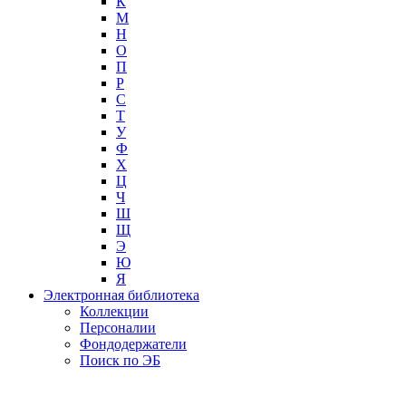
К
М
Н
О
П
Р
С
Т
У
Ф
Х
Ц
Ч
Ш
Щ
Э
Ю
Я
Электронная библиотека
Коллекции
Персоналии
Фондодержатели
Поиск по ЭБ