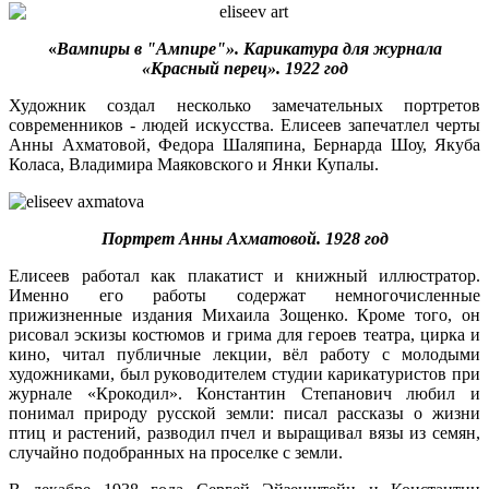
«
Вампиры в "Ампире"». Карикатура для журнала
«Красный перец». 1922 год
Художник создал несколько замечательных портретов
современников - людей искусства. Елисеев запечатлел черты
Анны Ахматовой, Федора Шаляпина, Бернарда Шоу, Якуба
Коласа, Владимира Маяковского и Янки Купалы.
Портрет Анны Ахматовой. 1928 год
Елисеев работал как плакатист и книжный иллюстратор.
Именно его работы содержат немногочисленные
прижизненные издания Михаила Зощенко. Кроме того, он
рисовал эскизы костюмов и грима для героев театра, цирка и
кино, читал публичные лекции, вёл работу с молодыми
художниками, был руководителем студии карикатуристов при
журнале «Крокодил». Константин Степанович любил и
понимал природу русской земли: писал рассказы о жизни
птиц и растений, разводил пчел и выращивал вязы из семян,
случайно подобранных на проселке с земли.