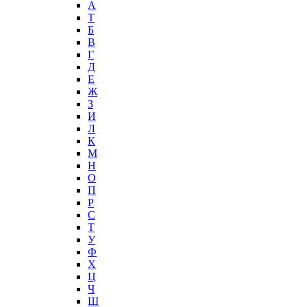
А
T
Б
В
Г
Д
Е
Ж
З
И
Л
К
М
Н
О
П
Р
С
Т
У
Ф
Х
Ц
Ч
Ш