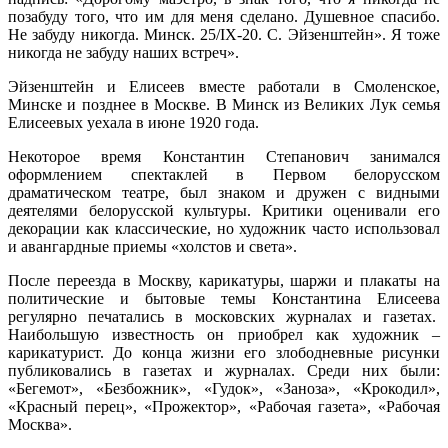
позабуду того, что им для меня сделано. Душевное спасибо.
Не забуду никогда. Минск. 25/IX-20. С. Эйзенштейн». Я тоже
никогда не забуду наших встреч».
Эйзенштейн и Елисеев вместе работали в Смоленское,
Минске и позднее в Москве. В Минск из Великих Лук семья
Елисеевых уехала в июне 1920 года.
Некоторое время Константин Степанович занимался
оформлением спектаклей в Первом белорусском
драматическом театре, был знаком и дружен с видными
деятелями белорусской культуры. Критики оценивали его
декорации как классические, но художник часто использовал
и авангардные приемы «холстов и света».
После переезда в Москву, карикатуры, шаржи и плакаты на
политические и бытовые темы Константина Елисеева
регулярно печатались в московских журналах и газетах.
Наибольшую известность он приобрел как художник –
карикатурист. До конца жизни его злободневные рисунки
публиковались в газетах и журналах. Среди них были:
«Бегемот», «Безбожник», «Гудок», «Заноза», «Крокодил»,
«Красный перец», «Прожектор», «Рабочая газета», «Рабочая
Москва».