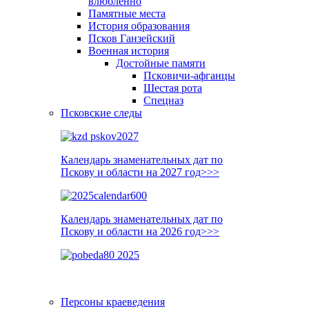
влюблённо
Памятные места
История образования
Псков Ганзейский
Военная история
Достойные памяти
Псковичи-афганцы
Шестая рота
Спецназ
Псковские следы
Календарь знаменательных дат по
Пскову и области на 2027 год>>>
Календарь знаменательных дат по
Пскову и области на 2026 год>>>
Персоны краеведения