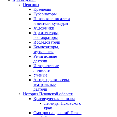
Персоны
Краеведы
Губернаторы
Псковские писатели
и деятели культуры
Художники
Архитекторы,
реставраторы
Исследователи
Композиторы,
музыканты
Религиозные
деятели
Исторические
личности
Ученые
Актеры, режиссеры,
театральные
деятели
История Псковской области
Краеведческая копилка
Легенды Псковского
края
Смотрю на древний Псков