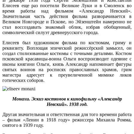
В декабре 1938 года Сергей Эйзенштейн и Константин
Елисеев еще раз посетили Великие Луки и в Смоленск во
время работы над фильмом «Александр Невский».
Значительная часть действия фильма разворачивается в
Великом Новгороде и Пскове, но Эйзенштейн намеренно не
стал воссоздавать знакомый облик, избрав обобщенный,
символический силуэт древнерусского города.
Елисеев был художником фильма по костюмам, гриму и
реквизиту. Воплощая эпический режиссёрский замысел, он
создал стилизованные костюмы с точными деталями. Костюм
псковской красавицы-воина Ольги воспроизводит одеяние с
иконы княгини Ольги, князь Александр напоминает фигуры
святых воинов на росписях православных храмов, грим
магистра адресует к преувеличенной мимике ликов
готических соборов.
Монахи. Эскиз костюмов к кинофильму «Александр
Невский». 1938 год.
Другая значительная и ответственная для того времени работа
– фильм «Ленин в 1918 году» режиссера Михаила Ромма,
снятого в 1939 году.