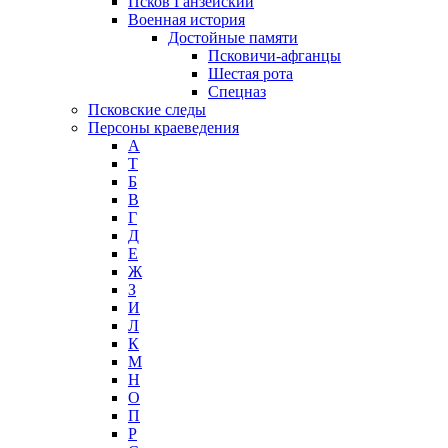
Псков Ганзейский
Военная история
Достойные памяти
Псковичи-афганцы
Шестая рота
Спецназ
Псковские следы
Персоны краеведения
А
T
Б
В
Г
Д
Е
Ж
З
И
Л
К
М
Н
О
П
Р