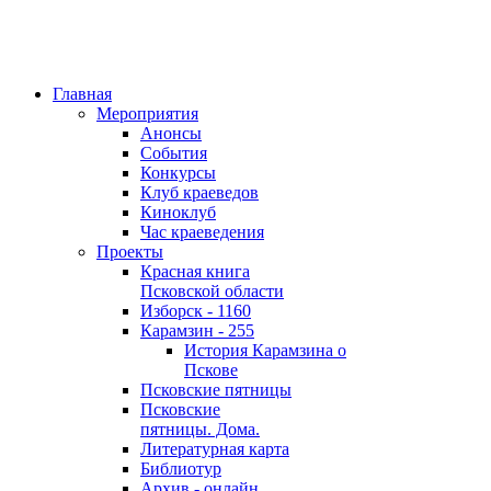
Главная
Мероприятия
Анонсы
События
Конкурсы
Клуб краеведов
Киноклуб
Час краеведения
Проекты
Красная книга
Псковской области
Изборск - 1160
Карамзин - 255
История Карамзина о
Пскове
Псковские пятницы
Псковские
пятницы. Дома.
Литературная карта
Библиотур
Архив - онлайн