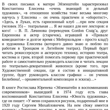
В своих письмах к матери Эйзенштейн характеризовал
Константина Елисеева «очень знающий и дельный
художник», «в отношении хозяйства тоже весьма многому
научусь у Елисеева – он очень практичен и «оборотист»,
«Здесь, в Луках, есть гарнизонный клуб …при нем секция
(человек 35) – театральная … Я же нашел для нее лекторов: и
кого! – В. П. Лачинова (переводчик Gordon Craig’а, друг
Евреинова и актер (старичок), игравший в «Привале
комедиантов» и долгое время с Мейерхольдом – просто клад!)
и художника Елисеева (которого давно знаю и люблю по
работам в Троицком и Литейном театрах). Первый будет
читать режиссерскую и актерскую технику, историю театра,
костюма и грим, второй помогать первому при практической
работе и самостоятельно руководить классом и читать лекции
по театрально-декоративной живописи (кроме того, при
Художественной секции, где я состою в инициативной
группе, будет руководить классом графики – он ученик
Билибина!, – орнаментальной композиции и эскиза)…»
В книге Ростислава Юренева «Эйзенштейн в воспоминаниях
современников» вышедшей в 1974 году есть глава
воспоминаний Константина Елисеева «Юность художника»,
где он пишет: «У меня сохранился рисунок, подаренный мне в
1920 году Сергеем Михайловичем. На нем сбоку имеется
надпись: «Дорогому маэстро, в знак того, что я никогда не