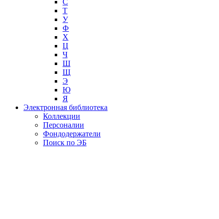
С
Т
У
Ф
Х
Ц
Ч
Ш
Щ
Э
Ю
Я
Электронная библиотека
Коллекции
Персоналии
Фондодержатели
Поиск по ЭБ