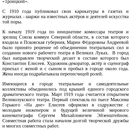
«Троицкий».
С 1910 года публиковал свои карикатуры в газетах и
журналах - шаржи на известных актёров и деятелей искусства
той поры.
К началу 1919 года по инициативе комиссара театров и
зрелищ Союза коммун Северной области, в состав которого
входила и Псковская губерния, Марии Фёдоровны Андреевой
было принято решение об объединении театральных сил и
создании нового рабочего театра в Великих Луках. В город
был направлен творческий десант в составе которого был
Константин Елисеев. Художник-декоратор, актёр и сценограф
приехал с женой и с сыном и пробыл в городе около года.
Жена иногда подрабатывала переписчицей ролей.
Имеющиеся в городе театральные и самодеятельные
коллективы объединились под крышей единого городского
драматического театра. Март 1919 года считается открытием
Великолукского театра. Первый спектакль по пьесе Максима
Горького «На дне» Елисеев оформлял в содружестве с
молодым инженером и будущей величиной мирового
кинематографа Сергеем Михайловичем Эйзенштейном.
Совместная работа стала началом долгой творческой дружбы
и многих совместных работ.