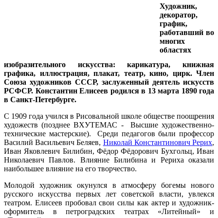
Художник,
декоратор,
график,
работавший во
многих
областях
изобразительного искусства: карикатура, книжная
графика, иллюстрация, плакат, театр, кино, цирк. Член
Союза художников СССР, заслуженный деятель искусств
РСФСР. Константин Елисеев родился в 13 марта 1890 года
в Санкт-Петербурге.
С 1909 года учился в Рисовальной школе обществе поощрения
художеств (позднее ВХУТЕМАС - Высшие художественно-
технические мастерские). Среди педагогов были профессор
Василий Васильевич Беляев,
Николай Константинович Рерих
,
Иван Яковлевич Билибин, Фёдор Фёдорович Бухгольц, Иван
Николаевич Павлов. Влияние Билибина и Рериха оказали
наибольшее влияние на его творчество.
Молодой художник окунулся в атмосферу богемы нового
русского искусства первых лет советской власти, увлекся
театром. Елисеев пробовал свои силы как актер и художник-
оформитель в петроградских театрах «Литейный» и