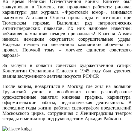
Во время Великой Отечественной войны Елисеев был
эвакуирован в Тюмень, где продолжал работать: рисовал
карикатуры для журнала «Фронтовой юмор», занимался
выпуском Агит-окон Отдела пропаганды и агитации при
Тюменском горкоме. Выполнил ряд патриотических
антигитлеровских плакатов. Их них наиболее известны:
««Зимняя кампания» немцев провалилась! Красная Армия
нанесла немецким оккупантам сокрушительные удары.
Надежда немцев на «весеннюю кампанию» обречена на
провал. Порукой тому – могучее единство советского
народа!»
За заслуги в области советской художественной сатиры
Константин Степанович Елисеев в 1945 году был удостоен
звания заслуженного деятеля искусств РСФСР.
После войны, возвратился в Москву, где жил на Большой
Грузинской улице и возобновил свои разнообразные
художественные занятия: книжная графика, карикатура,
оформительские работы, педагогическая деятельность. В
последние годы жизни работал сценографом представлений
Московского цирка, сотрудничал с Ленинградским театром
эстрады и миниатюр под руководством Аркадия Райкина.