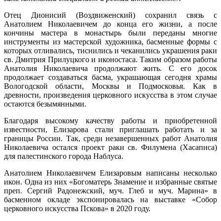
Отец Дионисий (Воздвиженский) сохранил связь с
Анатолием Николаевичем до конца его жизни, а после
кончины мастера в монастырь были переданы многие
инструменты из мастерской художника, басменные формы с
которых отливались, тиснились и чеканились украшения раки
св. Дмитрия Прилуцкого и иконостаса. Таким образом работы
Анатолия Николаевича продолжают жить. С его досок
продолжает создаваться басма, украшающая сегодня храмы
Вологодской области, Москвы и Подмосковья. Как в
древности, произведения церковного искусства в этом случае
остаются безымянными.
Благодаря высокому качеству работы и приобретенной
известности, Елизарова стали приглашать работать и за
границы России. Так, среди незавершенных работ Анатолия
Николаевича остался проект раки св. Филумена (Хасаписа)
для палестинского города Наблуса.
Анатолием Николаевичем Елизаровым написаны несколько
икон. Одна из них «Богоматерь Знамение и избранные святые
преп. Сергий Радонежский, муч. Глеб и муч. Марина» в
басменном окладе экспонировалась на выставке «Собор
церковного искусства Пскова» в 2020 году.