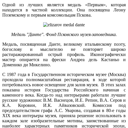
Одной из лучших является медаль «Первым», которая
находится в частной коллекции. Она посвящена Леону
Поземскому и первым комсомольцам Пскова.
Медаль "Данте". Фонд Псковского музея-заповедника.
Медаль, посвященная Данте, великому итальянскому поэту,
богослову и мыслителю не повторяет широко
растиражированный острый профиль. Иконографически
мастер опирается на фрески Андреа дель Кастаньо и
Доменико ди Микелино.
С 1987 года в Государственном историческом музее (Москва)
проходила полномасштабная реставрация, в ходе которой
потребовалось новое освещение для залов музея. В этих залах
показана история Государства Российского начиная с
каменного века. Когда-то над интерьерами работали лучшие
русские художники: В.М. Васнецов, И.Е. Репин, В.А. Серов и
К.А. Коровин, И.К. Айвазовский. Комиссия под
председательством графа А.С. Уварова, создавая в 80-е годы
XIX века интерьеры музея, приняла решение использовать в
каждом зале изобразительные мотивы, заимствованные из
наиболее характерных памятников исторической эпохи,