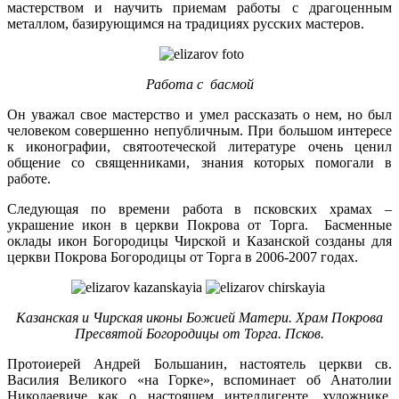
мастерством и научить приемам работы с драгоценным
металлом, базирующимся на традициях русских мастеров.
Работа с басмой
Он уважал свое мастерство и умел рассказать о нем, но был
человеком совершенно непубличным. При большом интересе
к иконографии, святоотеческой литературе очень ценил
общение со священниками, знания которых помогали в
работе.
Следующая по времени работа в псковских храмах –
украшение икон в церкви Покрова от Торга. Басменные
оклады икон Богородицы Чирской и Казанской созданы для
церкви Покрова Богородицы от Торга в 2006-2007 годах.
Казанская и Чирская иконы Божией Матери. Храм Покрова
Пресвятой Богородицы от Торга. Псков.
Протоиерей Андрей Большанин, настоятель церкви св.
Василия Великого «на Горке», вспоминает об Анатолии
Николаевиче как о настоящем интеллигенте, художнике,