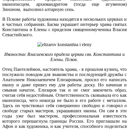
иконописцем, архимандритом (тогда еще игуменом)
Зиноном, выполнил алтарную сень.
В Пскове работы художника находятся в нескольких церквах и
в частных собраниях. Басма украшает интерьер храма святых
Константина и Елены с приделом священномученика Власия
Севастийского.
Иконостас Власиевского придела церкви свв. Константина и
Елены. Псков.
Отец Пантелеймон, настоятель храма, - в прошлом кузнец, что
послужило поводом для знакомства и последующей дружбы с
Анатолием Николаевичем Елизаровым, просил его написать
икону и даже привез ему для работы доску. Но начиная и
смывая начатое, Елизаров так и не смог закончить образ,
считая себя недостойным. Ответственность сковывала его как
иконописца, чего никогда не было в его работе с металлом.
Здесь он чувствовал себя совершенно свободно и говорил о
свободе старых мастеров, украшавших иконы. Он сам в эти
годы уже был мастером, профессиональная известность
которого перешагнула границы России. Его приглашали на
Афон и как художника, и как учителя, способного поделиться