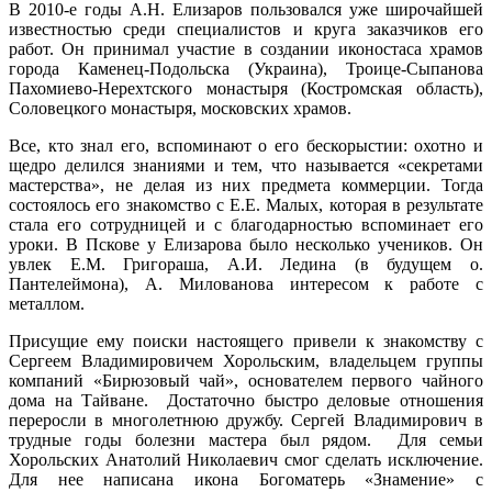
В 2010-е годы А.Н. Елизаров пользовался уже широчайшей
известностью среди специалистов и круга заказчиков его
работ. Он принимал участие в создании иконостаса храмов
города Каменец-Подольска (Украина), Троице-Сыпанова
Пахомиево-Нерехтского монастыря (Костромская область),
Соловецкого монастыря, московских храмов.
Все, кто знал его, вспоминают о его бескорыстии: охотно и
щедро делился знаниями и тем, что называется «секретами
мастерства», не делая из них предмета коммерции. Тогда
состоялось его знакомство с Е.Е. Малых, которая в результате
стала его сотрудницей и с благодарностью вспоминает его
уроки. В Пскове у Елизарова было несколько учеников. Он
увлек Е.М. Григораша, А.И. Ледина (в будущем о.
Пантелеймона), А. Милованова интересом к работе с
металлом.
Присущие ему поиски настоящего привели к знакомству с
Сергеем Владимировичем Хорольским, владельцем группы
компаний «Бирюзовый чай», основателем первого чайного
дома на Тайване.
Достаточно быстро деловые отношения
переросли в многолетнюю дружбу. Сергей Владимирович в
трудные годы болезни мастера был рядом. Для семьи
Хорольских Анатолий Николаевич смог сделать исключение.
Для нее написана икона Богоматерь «Знамение» с