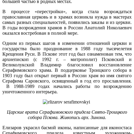
большей частью в родных местах.
В процессе «перестройки», когда стала возрождаться
православная церковь и в храмах возникла нужда в мастерах
самых разных специальностей, появились заказы и из церкви.
В годы возрождения храмов в России Анатолий Николаевич
оказался востребован в полной мере.
Одним из первых шагов в изменении отношений церкви и
государства было празднование в 1988 году тысячелетия
Крещения Руси. В Пскове этот год был ознаменован тем, что
архиепископ (с 1992 г. – митрополит) Псковский и
Великолукский Владимир благословил восстановление
Серафимовского храма. В подцерковье Троицкого собора в
1903 году был открыт первый в России храм во имя святого
Серафима Саровского, освященный в год его прославления.
В 1988-1989 годах начались работы по возрождению
уничтоженного интерьера.
Царские врата Серафимовского придела Свято-Троицкого
собора Пскова. Живопись арх. Зинона.
Елизаров украсил басмой иконы, написанные для иконостаса
Серафимовского придела известным художником-