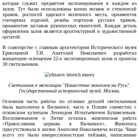
которая служит предметом экспонирования в каждом из
залов. Тут были использованы копии мозаик и стенописей
храмов, росписей царского моленного места, орнаментов
гончарных изделий, резьбы порталов русских храмов,
орнаментов заставок рукописных евангелий. Каждая деталь
оформления залов является архитектурной и художественной
цитатой.
В соавторстве с главным архитектором Исторического музея
Ермолаевой Т.И. Анатолий Николаевич разработал
концепцию освещения 22-х экспозиционных залов и проекты
30 светильников.
Светильник в экспозиции "Нашествие монголов на Русь".
Государственный исторический музей. Москва.
Основная часть работы по отливке деталей светильников
была выполнена в Вильнюсе, часть в Пскове совместно с
псковским кузнецом Леонидом Игнатьевичем Бушмелевым.
Воспоминанием о Литве осталась живописная работа
«Православная церковь в Вильнюсе». Живопись
присутствовала в жизни Анатолия Николаевича всегда. Чаще
всего это были импрессионистские пейзажи, написанные