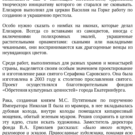
творческую инициативу которого он старался не сковывать.
Елизаров выполнял для церкви Василия на Горке работу по
созданию и украшению престола.
Особо нужно сказать о нимбах на иконах, которые делал
Елизаров. Всегда со вставками из самоцветов, иногда с
включениями полихромных эмалей, украшенные
растительными орнаментами: скаными или накладными
чеканными, они воспринимаются как драгоценные венцы из
неувядающих цветов.
Среди работ, выполненных для разных храмов и монастырей
страны, выделяется своим особым значением проектирование
и изготовление раки святого Серафима Саровского. Она была
изготовлена в 2003 году к столетию прославления святого.
Проект осуществлялся благотворительным фондом
«Обретения культурных ценностей» города Екатеринбурга.
Рака, созданная князем М.С. Путятиным по поручению
Императора Николая II была из мрамора, в нее вкладывалась
дубовая колода, внутри колоды помещался кипарисовый
мощевик, обитый зеленым муаром. Решив сохранить в целом
эту идею, стали искать художника. Заместитель директора
фонда В.А. Ермолаев рассказал:
«Было много встреч,
разговоров и эскизов. Православные художники, понимая всю