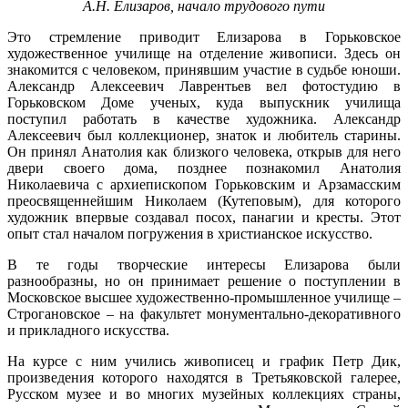
А.Н. Елизаров, начало трудового пути
Это стремление приводит Елизарова в Горьковское
художественное училище на отделение живописи. Здесь он
знакомится с человеком, принявшим участие в судьбе юноши.
Александр Алексеевич Лаврентьев вел фотостудию в
Горьковском Доме ученых, куда выпускник училища
поступил работать в качестве художника. Александр
Алексеевич был коллекционер, знаток и любитель старины.
Он принял Анатолия как близкого человека, открыв для него
двери своего дома, позднее познакомил Анатолия
Николаевича с архиепископом Горьковским и Арзамасским
преосвященнейшим Николаем (Кутеповым), для которого
художник впервые создавал посох, панагии и кресты. Этот
опыт стал началом погружения в христианское искусство.
В те годы творческие интересы Елизарова были
разнообразны, но он принимает решение о поступлении в
Московское высшее художественно-промышленное училище –
Строгановское – на факультет монументально-декоративного
и прикладного искусства.
На курсе с ним учились живописец и график Петр Дик,
произведения которого находятся в Третьяковской галерее,
Русском музее и во многих музейных коллекциях страны,