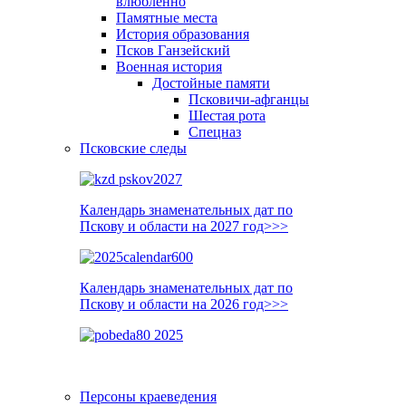
влюблённо
Памятные места
История образования
Псков Ганзейский
Военная история
Достойные памяти
Псковичи-афганцы
Шестая рота
Спецназ
Псковские следы
Календарь знаменательных дат по
Пскову и области на 2027 год>>>
Календарь знаменательных дат по
Пскову и области на 2026 год>>>
Персоны краеведения