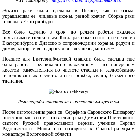
А.Н. Елизаров у
старца о. Иоанна (Крестьянкина)
Эскизы раки были сделаны в Пскове, как и басма,
украшающая ее, лицевые иконы, резной ковчег. Сборка раки
прошла в Екатеринбурге.
Все было сделано в срок, но режим работы оказался
немыслимо интенсивным. Когда рака была готова, ее везли из
Екатеринбурга в Дивеево в сопровождении охраны, радуги и
дождя, который всю дорогу двигался перед кортежем.
Позднее для Екатеринбургской епархии была сделана еще
одна работа – реликварий с вложенным в нее наперсным
крестом, замечательная по чистоте отделки и разнообразию
использованных средств: литья, резьбы, скани, басменного
тиснения.
Реликварий-ставротека с наперстным крестом
После изготовления раки св. Серафима Саровского Елизарову
поступил заказ на изготовление раки Димитрия Прилуцкого,
святого Русской православной церкви, ученика Сергия
Радонежского. Мощи его находятся в Спасо-Прилуцком
монастыре Вологодской области.