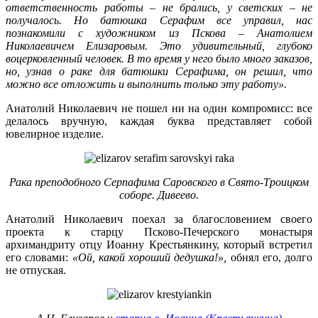
ответственность работы – не брались, у светских – не
получалось. Но батюшка Серафим все управил, нас
познакомили с художником из Пскова – Анатолием
Николаевичем Елизаровым. Это удивительный, глубоко
воцерковленный человек. В то время у него было много заказов,
но, узнав о раке для батюшки Серафима, он решил, что
можно все отложить и выполнить только эту работу».
Анатолий Николаевич не пошел ни на один компромисс: все
делалось вручную, каждая буква представляет собой
ювелирное изделие.
Рака преподобного Серпафима Саровского в Свято-Троицком
соборе. Дивеево.
Анатолий Николаевич поехал за благословением своего
проекта к старцу Псково-Печерского монастыря
архимандриту отцу Иоанну Крестьянкину, который встретил
его словами:
«Ой, какой хороший дедушка!»,
обнял его, долго
не отпуская.