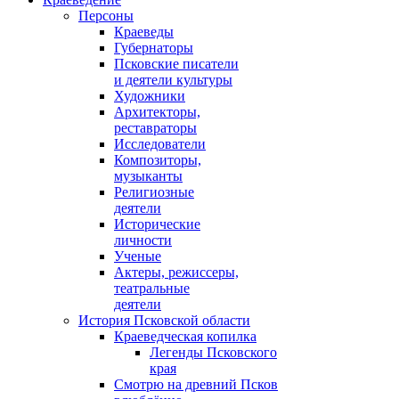
Персоны
Краеведы
Губернаторы
Псковские писатели
и деятели культуры
Художники
Архитекторы,
реставраторы
Исследователи
Композиторы,
музыканты
Религиозные
деятели
Исторические
личности
Ученые
Актеры, режиссеры,
театральные
деятели
История Псковской области
Краеведческая копилка
Легенды Псковского
края
Смотрю на древний Псков