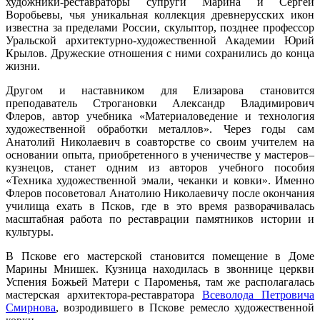
художники-реставраторы супруги Марина и Сергей
Воробьевы, чья уникальная коллекция древнерусских икон
известна за пределами России, скульптор, позднее профессор
Уральской архитектурно-художественной Академии Юрий
Крылов. Дружеские отношения с ними сохранились до конца
жизни.
Другом и наставником для Елизарова становится
преподаватель Строгановки Александр Владимирович
Флеров, автор учебника «Материаловедение и технология
художественной обработки металлов». Через годы сам
Анатолий Николаевич в соавторстве со своим учителем на
основании опыта, приобретенного в ученичестве у мастеров–
кузнецов, станет одним из авторов учебного пособия
«Техника художественной эмали, чеканки и ковки». Именно
Флеров посоветовал Анатолию Николаевичу после окончания
училища ехать в Псков, где в это время разворачивалась
масштабная работа по реставрации памятников истории и
культуры.
В Пскове его мастерской становится помещение в Доме
Марины Мнишек. Кузница находилась в звоннице церкви
Успения Божьей Матери с Пароменья, там же располагалась
мастерская архитектора-реставратора
Всеволода Петровича
Смирнова
, возродившего в Пскове ремесло художественной