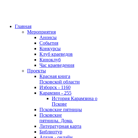
Главная
Мероприятия
Анонсы
События
Конкурсы
Клуб краеведов
Киноклуб
Час краеведения
Проекты
Красная книга
Псковской области
Изборск - 1160
Карамзин - 255
История Карамзина о
Пскове
Псковские пятницы
Псковские
пятницы. Дома.
Литературная карта
Библиотур
Архив - онлайн