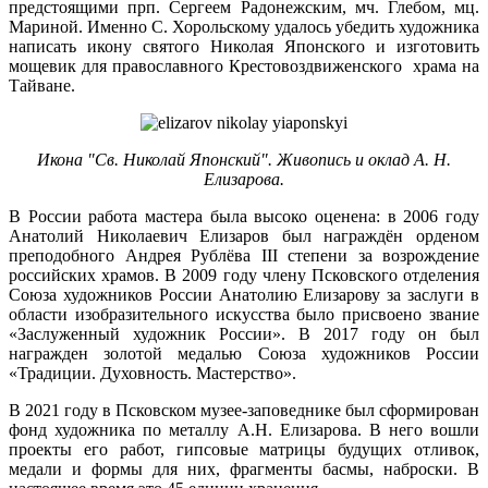
предстоящими прп. Сергеем Радонежским, мч. Глебом, мц.
Мариной. Именно С. Хорольскому удалось убедить художника
написать икону святого Николая Японского и изготовить
мощевик для православного Крестовоздвиженского храма на
Тайване.
Икона "Св. Николай Японский". Живопись и оклад А. Н.
Елизарова.
В России работа мастера была высоко оценена: в 2006 году
Анатолий Николаевич Елизаров был награждён орденом
преподобного Андрея Рублёва III степени за возрождение
российских храмов. В 2009 году члену Псковского отделения
Союза художников России Анатолию Елизарову за заслуги в
области изобразительного искусства было присвоено звание
«Заслуженный художник России». В 2017 году он был
награжден золотой медалью Союза художников России
«Традиции. Духовность. Мастерство».
В 2021 году в Псковском музее-заповеднике был сформирован
фонд художника по металлу А.Н. Елизарова. В него вошли
проекты его работ, гипсовые матрицы будущих отливок,
медали и формы для них, фрагменты басмы, наброски. В