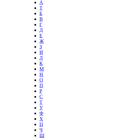
А
T
Б
В
Г
Д
Е
Ж
З
И
Л
К
М
Н
О
П
Р
С
Т
У
Ф
Х
Ц
Ч
Ш