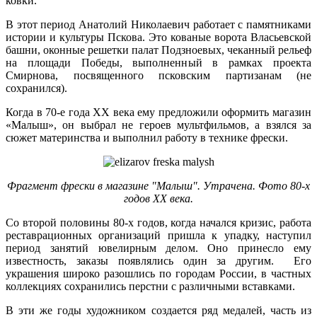
ковки.
В этот период Анатолий Николаевич работает с памятниками
истории и культуры Пскова. Это кованые ворота Власьевской
башни, оконные решетки палат Подзноевых, чеканный рельеф
на площади Победы, выполненный в рамках проекта
Смирнова, посвященного псковским партизанам (не
сохранился).
Когда в 70-е года XX века ему предложили оформить магазин
«Малыш», он выбрал не героев мультфильмов, а взялся за
сюжет материнства и выполнил работу в технике фрески.
Фрагмент фрески в магазине "Малыш". Утрачена. Фото 80-х
годов ХХ века.
Со второй половины 80-х годов, когда начался кризис, работа
реставрационных организаций пришла к упадку, наступил
период занятий ювелирным делом. Оно принесло ему
известность, заказы появлялись один за другим. Его
украшения широко разошлись по городам России, в частных
коллекциях сохранились перстни с различными вставками.
В эти же годы художником создается ряд медалей, часть из