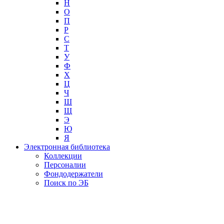
Н
О
П
Р
С
Т
У
Ф
Х
Ц
Ч
Ш
Щ
Э
Ю
Я
Электронная библиотека
Коллекции
Персоналии
Фондодержатели
Поиск по ЭБ