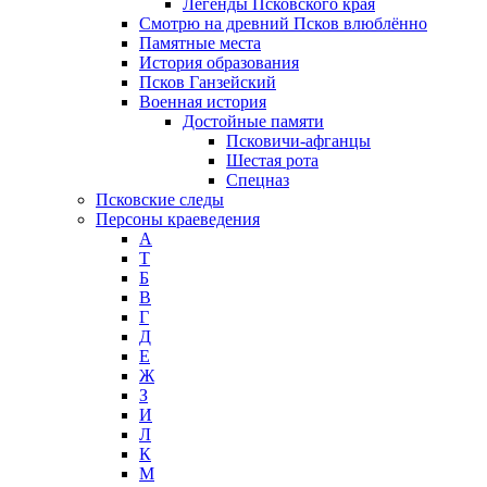
Легенды Псковского края
Смотрю на древний Псков влюблённо
Памятные места
История образования
Псков Ганзейский
Военная история
Достойные памяти
Псковичи-афганцы
Шестая рота
Спецназ
Псковские следы
Персоны краеведения
А
T
Б
В
Г
Д
Е
Ж
З
И
Л
К
М