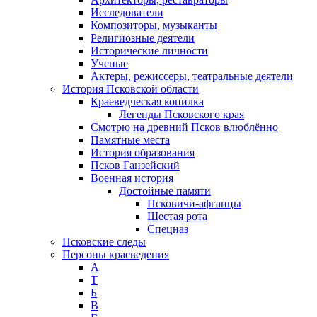
Исследователи
Композиторы, музыканты
Религиозные деятели
Исторические личности
Ученые
Актеры, режиссеры, театральные деятели
История Псковской области
Краеведческая копилка
Легенды Псковского края
Смотрю на древний Псков влюблённо
Памятные места
История образования
Псков Ганзейский
Военная история
Достойные памяти
Псковичи-афганцы
Шестая рота
Спецназ
Псковские следы
Персоны краеведения
А
T
Б
В