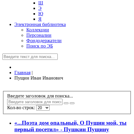
Щ
Э
Ю
Я
Электронная библиотека
Коллекции
Персоналии
Фондодержатели
Поиск по ЭБ
Главная
|
Пущин Иван Иванович
Введите заголовок для поиска...
Кол-во строк:
«...Поэта дом опальный, О Пущин мой, ты
первый посетил» - Пушкин Пущину