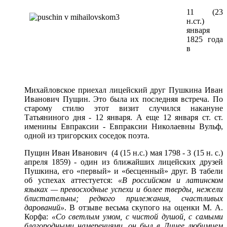
11 (23
н.ст.)
января
1825 года
в
Михайловское приехал лицейский друг Пушкина Иван
Иванович Пущин. Это была их последняя встреча. По
старому стилю этот визит случился накануне
Татьяниного дня - 12 января. А еще 12 января ст. ст.
именины Евпраксии - Евпраксии Николаевны Вульф,
одной из тригорских соседок поэта.
Пущин Иван Иванович (4 (15 н.с.) мая 1798 - 3 (15 н. с.)
апреля 1859) - один из ближайших лицейских друзей
Пушкина, его «первый» и «бесценный» друг. В табели
об успехах аттестуется:
«В российском и латинском
языках — превосходные успехи и более тверды, нежели
блистательны; редкого прилежания, счастливых
дарований»
. В отзыве весьма скупого на оценки М. А.
Корфа:
«Со светлым умом, с чистой душой, с самыми
благородными намерениями, он был в Лицее любимцем