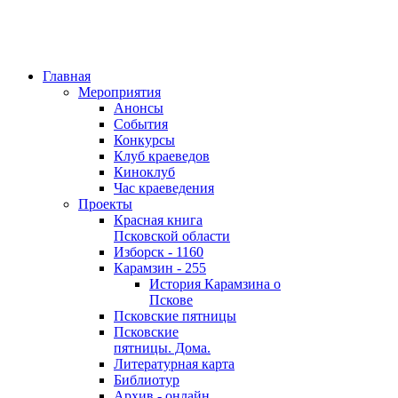
Главная
Мероприятия
Анонсы
События
Конкурсы
Клуб краеведов
Киноклуб
Час краеведения
Проекты
Красная книга
Псковской области
Изборск - 1160
Карамзин - 255
История Карамзина о
Пскове
Псковские пятницы
Псковские
пятницы. Дома.
Литературная карта
Библиотур
Архив - онлайн