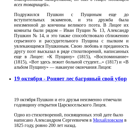
всех товарищей»
.
Подружился Пушкин с Пущиным еще до
вступительных экзаменов, и эта дружба была
неизменной до кончины великого поэта. В Лицее их
комнаты были рядом – Иван Пущин № 13, Александр
Пушкин № 14, и это также способствовало сближению
серьезного и рассудительного Пущина с пылким и
увлекающимся Пушкиным. Свою любовь и преданность
другу поэт высказал в ряде стихотворений, написанных
еще в Лицее: «К Пущину» (1815), «Воспоминание»
(1815), «Вот здесь лежит больной студент...» (1817) и «В
альбом Пущину» — накануне окончания Лицея:
19 октября - Роняет лес багряный свой убор
19 октября Пушкин и его друзья неизменно отмечали
годовщину открытия Царскосельского Лицея.
Одно из стихотворений, посвященных этой дате было
написано Александром Сергеевичем в
Михайловском
в
1825 году, ровно 200 лет назад.