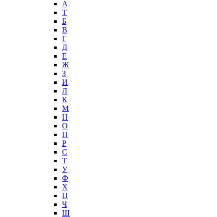
А
T
Б
В
Г
Д
Е
Ж
З
И
Л
К
М
Н
О
П
Р
С
Т
У
Ф
Х
Ц
Ч
Ш