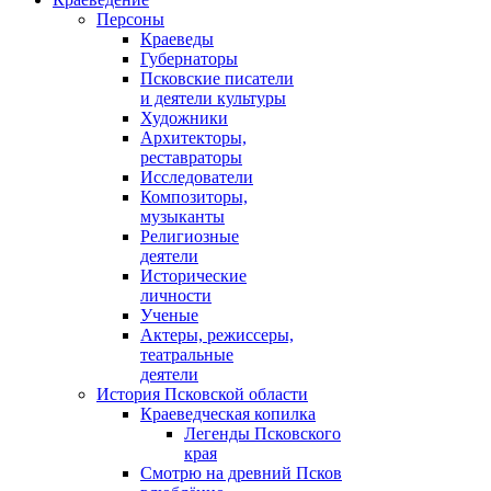
Персоны
Краеведы
Губернаторы
Псковские писатели
и деятели культуры
Художники
Архитекторы,
реставраторы
Исследователи
Композиторы,
музыканты
Религиозные
деятели
Исторические
личности
Ученые
Актеры, режиссеры,
театральные
деятели
История Псковской области
Краеведческая копилка
Легенды Псковского
края
Смотрю на древний Псков