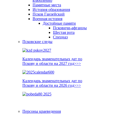
влюблённо
Памятные места
История образования
Псков Ганзейский
Военная история
Достойные памяти
Псковичи-афганцы
Шестая рота
Спецназ
Псковские следы
Календарь знаменательных дат по
Пскову и области на 2027 год>>>
Календарь знаменательных дат по
Пскову и области на 2026 год>>>
Персоны краеведения