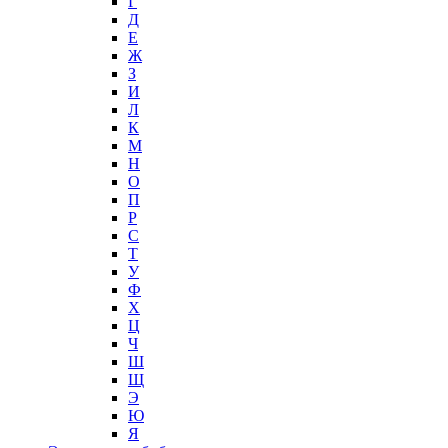
Г
Д
Е
Ж
З
И
Л
К
М
Н
О
П
Р
С
Т
У
Ф
Х
Ц
Ч
Ш
Щ
Э
Ю
Я