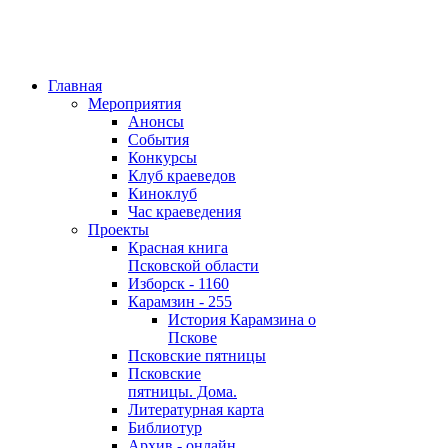
Главная
Мероприятия
Анонсы
События
Конкурсы
Клуб краеведов
Киноклуб
Час краеведения
Проекты
Красная книга
Псковской области
Изборск - 1160
Карамзин - 255
История Карамзина о
Пскове
Псковские пятницы
Псковские
пятницы. Дома.
Литературная карта
Библиотур
Архив - онлайн