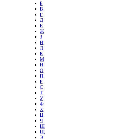
Б
В
Г
Д
Е
Ж
З
И
Л
К
М
Н
О
П
Р
С
Т
У
Ф
Х
Ц
Ч
Ш
Щ
Э