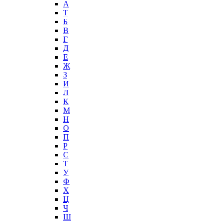
А
T
Б
В
Г
Д
Е
Ж
З
И
Л
К
М
Н
О
П
Р
С
Т
У
Ф
Х
Ц
Ч
Ш