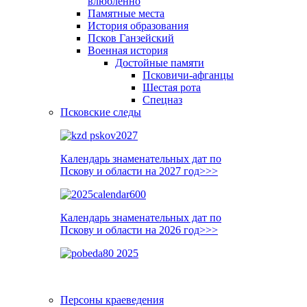
влюблённо
Памятные места
История образования
Псков Ганзейский
Военная история
Достойные памяти
Псковичи-афганцы
Шестая рота
Спецназ
Псковские следы
Календарь знаменательных дат по
Пскову и области на 2027 год>>>
Календарь знаменательных дат по
Пскову и области на 2026 год>>>
Персоны краеведения