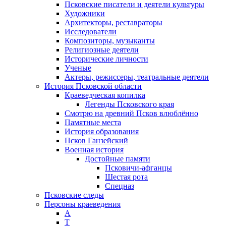
Псковские писатели и деятели культуры
Художники
Архитекторы, реставраторы
Исследователи
Композиторы, музыканты
Религиозные деятели
Исторические личности
Ученые
Актеры, режиссеры, театральные деятели
История Псковской области
Краеведческая копилка
Легенды Псковского края
Смотрю на древний Псков влюблённо
Памятные места
История образования
Псков Ганзейский
Военная история
Достойные памяти
Псковичи-афганцы
Шестая рота
Спецназ
Псковские следы
Персоны краеведения
А
T