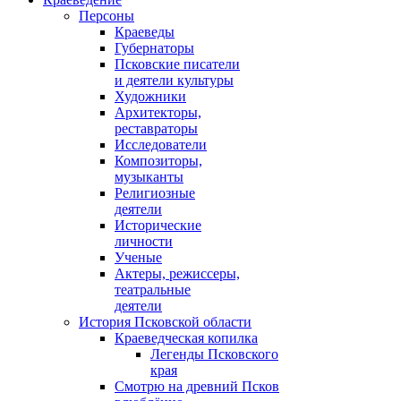
Персоны
Краеведы
Губернаторы
Псковские писатели
и деятели культуры
Художники
Архитекторы,
реставраторы
Исследователи
Композиторы,
музыканты
Религиозные
деятели
Исторические
личности
Ученые
Актеры, режиссеры,
театральные
деятели
История Псковской области
Краеведческая копилка
Легенды Псковского
края
Смотрю на древний Псков