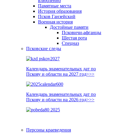
влюблённо
Памятные места
История образования
Псков Ганзейский
Военная история
Достойные памяти
Псковичи-афганцы
Шестая рота
Спецназ
Псковские следы
Календарь знаменательных дат по
Пскову и области на 2027 год>>>
Календарь знаменательных дат по
Пскову и области на 2026 год>>>
Персоны краеведения