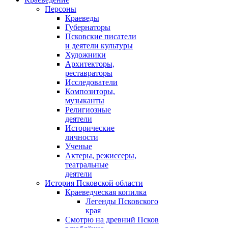
Персоны
Краеведы
Губернаторы
Псковские писатели
и деятели культуры
Художники
Архитекторы,
реставраторы
Исследователи
Композиторы,
музыканты
Религиозные
деятели
Исторические
личности
Ученые
Актеры, режиссеры,
театральные
деятели
История Псковской области
Краеведческая копилка
Легенды Псковского
края
Смотрю на древний Псков