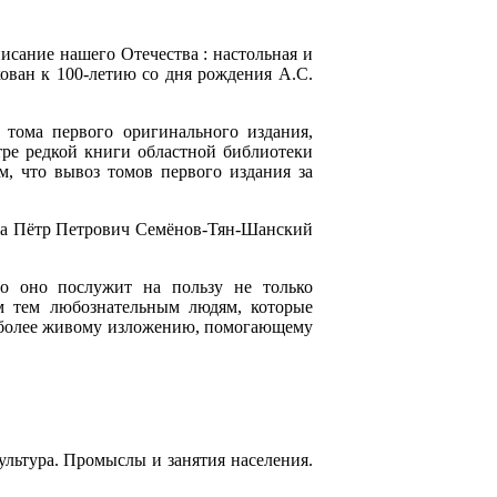
исание нашего Отечества : настольная и
кован к 100-летию со дня рождения А.С.
тома первого оригинального издания,
тре редкой книги областной библиотеки
м, что вывоз томов первого издания за
тва Пётр Петрович Семёнов-Тян-Шанский
о оно послужит на пользу не только
 тем любознательным людям, которые
о более живому изложению, помогающему
ультура. Промыслы и занятия населения.