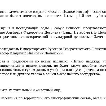
ляет замечательное издание «Россия. Полное географическое оп
ие не было закончено, вышло в свет 11 томов, 1-й том опубли
зданы в последующие годы. Особую ценность представляют 
стве Альфреда Федоровича Девриена (Санкт-Петербург). В Цен
оторое является исторической и культурной ценностью. Замети
редседатель Императорского Русского Географического Общес
фессор Владимир Иванович Ламанский.
ал в предисловии ко всему изданию: «Питаю надежду, чт
ышленными и иными целями, но будет также пособием всем
по одним только сухим данным учебника или путеводителя, а п
е того или другого уголка в общей массе нашего государства».
имат. Растительный и животный мир).
населения по территории, его этнографический состав, быт и к