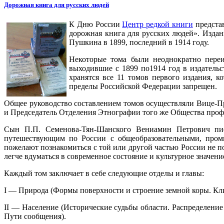
Дорожная книга для русских людей
К Дню России
Центр редкой книги
представ
дорожная книга для русских людей». Издан
Пушкина в 1899, последний в 1914 году.
Некоторые тома были неоднократно переи
выходившие с 1899 по1914 год в издатель
хранятся все 11 томов первого издания, к
пределы Российской Федерации запрещен.
Общее руководство составлением томов осуществляли Вице-П
и Председатель Отделения Этнографии того же Общества про
Сын П.П. Семенова-Тян-Шанского Вениамин Петрович пис
путешествующим по России с общеобразовательными, пром
пожелают познакомиться с той или другой частью России не 
легче вдуматься в современное состояние и культурное значени
Каждый том заключает в себе следующие отделы и главы:
I — Природа (Формы поверхности и строение земной коры. Кл
II — Население (Исторические судьбы области. Распределение 
Пути сообщения).