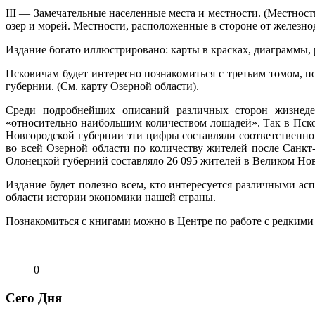
III — Замечательные населенные места и местности. (Местнос
озер и морей. Местности, расположенные в стороне от железн
Издание богато иллюстрировано: карты в красках, диаграммы, 
Псковичам будет интересно познакомиться с третьим томом, 
губернии. (См. карту Озерной области).
Среди подробнейших описаний различных сторон жизнедеят
«относительно наибольшим количеством лошадей». Так в Псков
Новгородской губернии эти цифры составляли соответственно 1
во всей Озерной области по количеству жителей после Санкт-П
Олонецкой губерний составляло 26 095 жителей в Великом Новг
Издание будет полезно всем, кто интересуется различными асп
области истории экономики нашей страны.
Познакомиться с книгами можно в Центре по работе с редки
0
Сего Дня