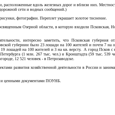
ти, расположенные вдоль железных дорог и вблизи них. Местнос
одорожной сети и водных сообщений.)
рисунки, фотографии. Переплет украшает золотое тиснение.
посвященным Озерной области, в которую входили Псковская, Н
ельности, интересно заметить, что Псковская губерния отл
ской губернии было 23 лошади на 100 жителей и почти 7 на од
9 лошадей на 100 жителей и 3 на кв. версту. А город Псков с 
етербурга (1 млн. 267 тыс. чел.) и Кронштадта (59 тыс. 539 ч
ороде, 12 521 человек - в Петрозаводске.
ектами развития хозяйственной деятельности в России и занима
ми и ценными документами ПОУНБ.