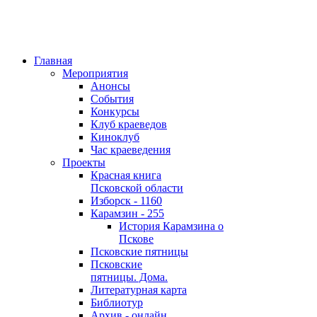
Главная
Мероприятия
Анонсы
События
Конкурсы
Клуб краеведов
Киноклуб
Час краеведения
Проекты
Красная книга
Псковской области
Изборск - 1160
Карамзин - 255
История Карамзина о
Пскове
Псковские пятницы
Псковские
пятницы. Дома.
Литературная карта
Библиотур
Архив - онлайн