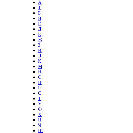
А
T
Б
В
Г
Д
Е
Ж
З
И
Л
К
М
Н
О
П
Р
С
Т
У
Ф
Х
Ц
Ч
Ш