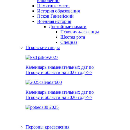
влюблённо
Памятные места
История образования
Псков Ганзейский
Военная история
Достойные памяти
Псковичи-афганцы
Шестая рота
Спецназ
Псковские следы
Календарь знаменательных дат по
Пскову и области на 2027 год>>>
Календарь знаменательных дат по
Пскову и области на 2026 год>>>
Персоны краеведения