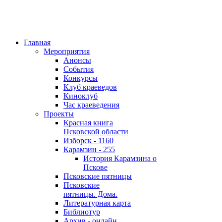
Главная
Мероприятия
Анонсы
События
Конкурсы
Клуб краеведов
Киноклуб
Час краеведения
Проекты
Красная книга
Псковской области
Изборск - 1160
Карамзин - 255
История Карамзина о
Пскове
Псковские пятницы
Псковские
пятницы. Дома.
Литературная карта
Библиотур
Архив - онлайн