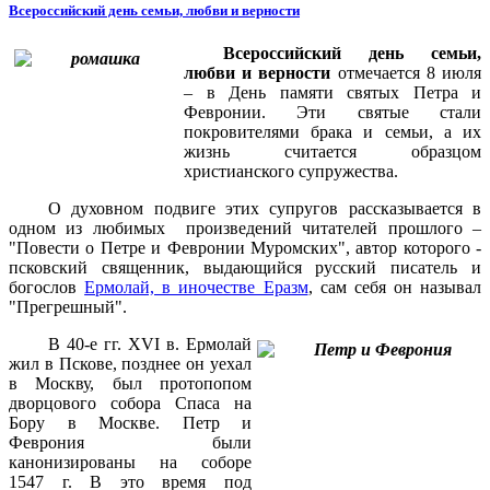
Всероссийский день семьи, любви и верности
Всероссийский день семьи,
любви и верности
отмечается 8 июля
– в День памяти святых Петра и
Февронии. Эти святые стали
покровителями брака и семьи, а их
жизнь считается образцом
христианского супружества.
О духовном подвиге этих супругов рассказывается в
одном из любимых произведений читателей прошлого –
"Повести о Петре и Февронии Муромских", автор которого -
псковский священник, выдающийся русский писатель и
богослов
Ермолай, в иночестве Еразм
, сам себя он называл
"Прегрешный".
В 40-е гг. XVI в. Ермолай
жил в Пскове, позднее он уехал
в Москву, был протопопом
дворцового собора Спаса на
Бору в Москве. Петр и
Феврония были
канонизированы на соборе
1547 г. В это время под