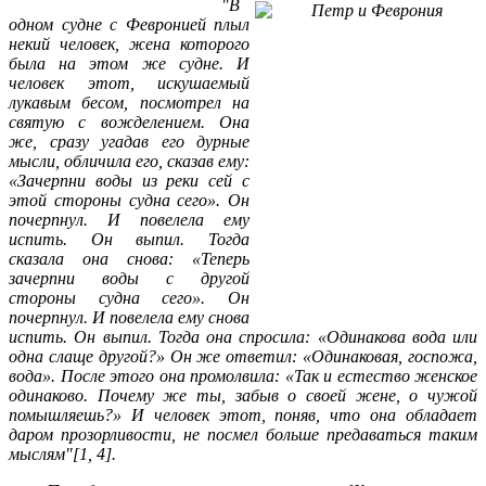
"В
одном судне с Февронией плыл
некий человек, жена которого
была на этом же судне. И
человек этот, искушаемый
лукавым бесом, посмотрел на
святую с вожделением. Она
же, сразу угадав его дурные
мысли, обличила его, сказав ему:
«Зачерпни воды из реки сей с
этой стороны судна сего». Он
почерпнул. И повелела ему
испить. Он выпил. Тогда
сказала она снова: «Теперь
зачерпни воды с другой
стороны судна сего». Он
почерпнул. И повелела ему снова
испить. Он выпил. Тогда она спросила: «Одинакова вода или
одна слаще другой?» Он же ответил: «Одинаковая, госпожа,
вода». После этого она промолвила: «Так и естество женское
одинаково. Почему же ты, забыв о своей жене, о чужой
помышляешь?» И человек этот, поняв, что она обладает
даром прозорливости, не посмел больше предаваться таким
мыслям"[1, 4].