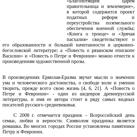
«Благохотящим царем
правительница и землемерие»,
в которой содержится проект
податных реформ и
переустройства поземельного
обеспечения военной службы;
«Книга о троице» и «Зрячая
пасхалия» свидетельствуют о
его образованности и большой начитанности в церковно-
богословской литературе; а «Повесть о рязанском епископе
Василии» и «Повесть о Петре и Февронии» можно отнести к
произведениям художественной прозы.
В произведениях Ермолая-Еразма звучат мысли о значении
ума и человеческого достоинства, о свободе воли и умении
творить, прежде всего свою жизнь [4, 6, 21]. А «Повесть о
Петре и Февронии» - один из шедевров древнерусской
литературы, и имя ее автора стоит в ряду самых видных
писателей русского средневековья.
С 2008 г. отмечается праздник – Всероссийский день
семьи, любви и верности. Символом праздника является
ромашка. Во многих городах России установлены памятники
Петру и Февронии.