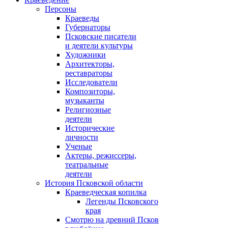
Персоны
Краеведы
Губернаторы
Псковские писатели
и деятели культуры
Художники
Архитекторы,
реставраторы
Исследователи
Композиторы,
музыканты
Религиозные
деятели
Исторические
личности
Ученые
Актеры, режиссеры,
театральные
деятели
История Псковской области
Краеведческая копилка
Легенды Псковского
края
Смотрю на древний Псков