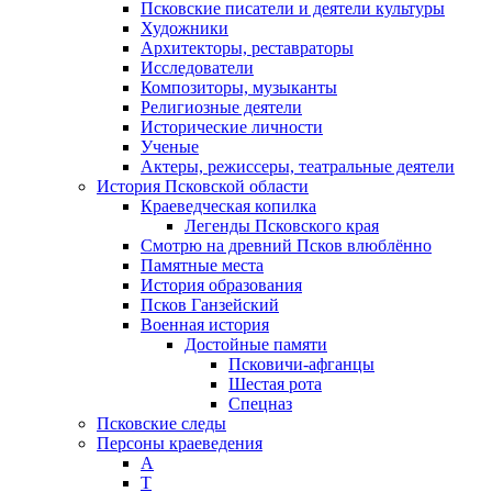
Псковские писатели и деятели культуры
Художники
Архитекторы, реставраторы
Исследователи
Композиторы, музыканты
Религиозные деятели
Исторические личности
Ученые
Актеры, режиссеры, театральные деятели
История Псковской области
Краеведческая копилка
Легенды Псковского края
Смотрю на древний Псков влюблённо
Памятные места
История образования
Псков Ганзейский
Военная история
Достойные памяти
Псковичи-афганцы
Шестая рота
Спецназ
Псковские следы
Персоны краеведения
А
T