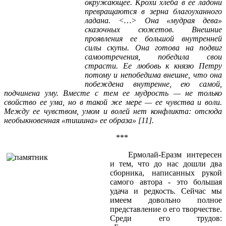
окружающее. Крохи хлеба в ее ладони
превращаются в зерна благоуханного
ладана. <…> Она «мудрая дева»
сказочных сюжетов. Внешние
проявления ее большой внутренней
силы скупы. Она готова на подвиг
самоотречения, победила свои
страсти. Ее любовь к князю Петру
потому и непобедима внешне, что она
побеждена внутренне, ею самой,
подчинена уму. Вместе с тем ее мудрость — не только
свойство ее ума, но в такой же мере — ее чувства и воли.
Между ее чувством, умом и волей нет конфликта: отсюда
необыкновенная «тишина» ее образа» [11].
***
Ермолай-Еразм интересен
и тем, что до нас дошли два
сборника, написанных рукой
самого автора - это большая
удача и редкость. Сейчас мы
имеем довольно полное
представление о его творчестве.
Среди его трудов: