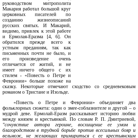
руководством митрополита
Макария работал большой круг
церковных писателей по
созданию жизнеописаний
русских святых. И Макарий,
видимо, привлек к этой работе
и Ермолая-Еразма [4, 6]. Он
обратился прежде всего к
устным преданиям, так как
письменных почти не было, и
его произведение очень
отличается от житий, и не
имеет ничего общего с их
стилем - «Повесть о Петре и
Февронии» больше похоже на
сказку. Некоторые отмечают сходство со средневековым
романом о Тристане и Изольде.
«Повесть о Петре и Февронии» объединяет два
фольклорных сюжета: один о змее-соблазнителе и другой – о
мудрой деве. Ермолай-Еразм рассказывает историю любви
между князем и крестьянкой. По словам Р. П. Дмитриевой,
"сочувствие автора героине, восхищение ее умом и
благородством в трудной борьбе против всесильных бояр и
вельмож, не желающих примириться с ее крестьянским