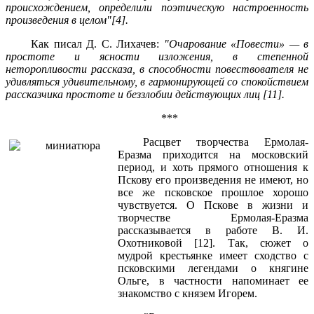
происхождением, определили поэтическую настроенность
произведения в целом"[4].
Как писал Д. С. Лихачев:
"Очарование «Повести» — в
простоте и ясности изложения, в степенной
неторопливости рассказа, в способности повествователя не
удивляться удивительному, в гармонирующей со спокойствием
рассказчика простоте и беззлобии действующих лиц [11].
***
Расцвет творчества Ермолая-
Еразма приходится на московский
период, и хоть прямого отношения к
Пскову его произведения не имеют, но
все же псковское прошлое хорошо
чувствуется. О Пскове в жизни и
творчестве Ермолая-Еразма
рассказывается в работе В. И.
Охотниковой [12]. Так, сюжет о
мудрой крестьянке имеет сходство с
псковскими легендами о княгине
Ольге, в частности напоминает ее
знакомство с князем Игорем.