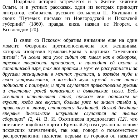
Подобная история встречается и в Житии княгини
Ольги, и в устных рассказах, один из которых приводит
литератор, собиратель русского фольклора П. Якушкин в
своих "Путевых письмах из Новгородской и Псковской
губерний" (1860), правда, князь назван не Игорем, а
Всеволодом [20].
В связи со Псковом обратим внимание еще на один
момент. Феврония противопоставлена тем женщинам,
которых изобразил Ермолай-Еразм в картинах "хмельного
пития": "
А жена эта уже сидит от хмеля как в обмороке,
трезвая твердость пропадает, и приходит ей охота к
сатанинской игре, так же притом и муж ее распустился и за
другими женщинами в мечтах пустился, и взгляды туда и
сюда устремляются, и каждый муж чужой жене питье
подносит с поцелуем, и тут случается прикосновенье руками
и сплетение речей потаенных и дьявольские связи. Ведь
женщина испытывает стыд, прежде чем однажды не
вкусит, когда же вкусит, больше уже не знает стыда и,
привыкнув к этому, становится блудницей. Всякой блуднице
впервые дьявольское искушение случается на пьяных
сборищах
"
[2, 4].
В. И. Охотникова предполагает
[12]
, что
описание подобных картин Ермолай-Еразм сделано на основе
псковских впечатлений, так как, говоря о повсеместном
распространении пьянства, первым из городов он называет