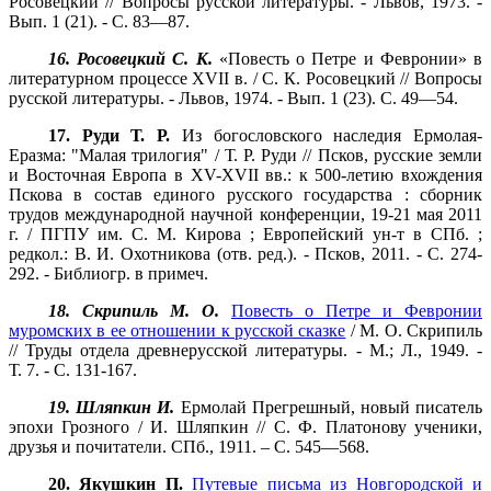
Росовецкий // Вопросы русской литературы. - Львов, 1973. -
Вып. 1 (21). - С. 83—87.
16. Росовецкий С. К.
«Повесть о Петре и Февронии» в
литературном процессе XVII в. / С. К. Росовецкий // Вопросы
русской литературы. - Львов, 1974. - Вып. 1 (23). С. 49—54.
17. Руди Т. Р.
Из богословского наследия Ермолая-
Еразма: "Малая трилогия" / Т. Р. Руди // Псков, русские земли
и Восточная Европа в XV-XVII вв.: к 500-летию вхождения
Пскова в состав единого русского государства : сборник
трудов международной научной конференции, 19-21 мая 2011
г. / ПГПУ им. С. М. Кирова ; Европейский ун-т в СПб. ;
редкол.: В. И. Охотникова (отв. ред.). - Псков, 2011. - С. 274-
292. - Библиогр. в примеч.
18. Скрипиль М. О.
Повесть о Петре и Февронии
муромских в ее отношении к русской сказке
/ М. О. Скрипиль
// Труды отдела древнерусской литературы. - М.; Л., 1949. -
Т. 7. - С. 131-167.
19. Шляпкин И.
Ермолай Прегрешный, новый писатель
эпохи Грозного / И. Шляпкин // С. Ф. Платонову ученики,
друзья и почитатели. СПб., 1911. – С. 545—568.
20. Якушкин П.
Путевые письма из Новгородской и