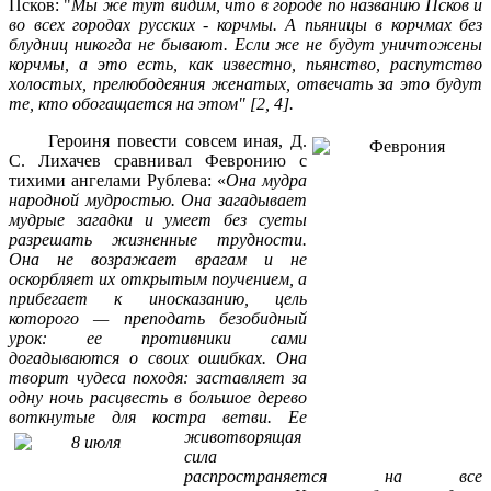
Псков: "
Мы же тут видим, что в городе по названию Псков и
во всех городах русских - корчмы. А пьяницы в корчмах без
блудниц никогда не бывают. Если же не будут уничтожены
корчмы, а это есть, как известно, пьянство, распутство
холостых, прелюбодеяния женатых, отвечать за это будут
те, кто обогащается на этом" [2, 4].
Героиня повести совсем иная, Д.
С. Лихачев сравнивал Февронию с
тихими ангелами Рублева: «
Она мудра
народной мудростью. Она загадывает
мудрые загадки и умеет без суеты
разрешать жизненные трудности.
Она не возражает врагам и не
оскорбляет их открытым поучением, а
прибегает к иносказанию, цель
которого — преподать безобидный
урок: ее противники сами
догадываются о своих ошибках. Она
творит чудеса походя: заставляет за
одну ночь расцвесть в большое дерево
воткнутые для костра ветви.
Ее
животворящая
сила
распространяется на все