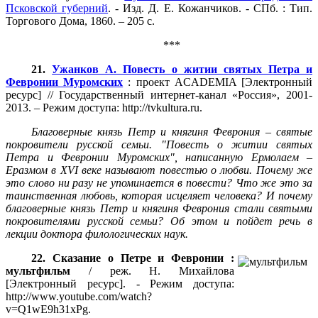
Псковской губерний
. - Изд. Д. Е. Кожанчиков. - СПб. : Тип.
Торгового Дома, 1860. – 205 с.
***
21.
Ужанков А. Повесть о житии святых Петра и
Февронии Муромских
: проект ACADEMIA [Электронный
ресурс] // Государственный интернет-канал «Россия», 2001-
2013. – Режим доступа: http://tvkultura.ru.
Благоверные князь Петр и княгиня Феврония – святые
покровители русской семьи. "Повесть о житии святых
Петра и Февронии Муромских", написанную Ермолаем –
Еразмом в XVI веке называют повестью о любви. Почему же
это слово ни разу не упоминается в повести? Что же это за
таинственная любовь, которая исцеляет человека?
И почему
благоверные князь Петр и княгиня Феврония стали святыми
покровителями русской семьи? Об этом и пойдет речь в
лекции доктора филологических наук.
22. Сказание о Петре и Февронии :
мультфильм
/ реж. Н. Михайлова
[Электронный ресурс]. - Режим доступа:
http://www.youtube.com/watch?
v=Q1wE9h31xPg.