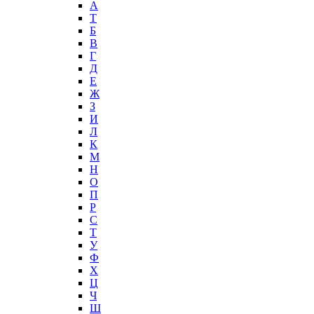
А
T
Б
В
Г
Д
Е
Ж
З
И
Л
К
М
Н
О
П
Р
С
Т
У
Ф
Х
Ц
Ч
Ш