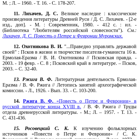
М. ; Л. – 1960. - Т. 16. - С. 178-207.
11. Лихачев, Д. С.
Великое наследие : классические
произведения литературы Древней Руси / Д. С. Лихачев. - [2-е
изд., доп]. - М. : Современник, 1980. - 412 с. : ил. -
(Библиотека "Любителям российской словесности").
См.:
Лихачев, Д. С. Повесть о Петре и Февронии Муромских.
12. Охотникова В. И.
"...Праведно управлять державой
своей" : Псков в жизни и творчестве писателя-гуманиста 16 в.
Ермолая-Еразма / В. И. Охотникова // Псковская правда. -
2003. - 19 февр. - С. 8 ; Псковский край в литературе. – Псков,
2003. – С. 32-40.
13. Ржига В. Ф.
Литературная деятельность Ермолая-
Еразма / В. Ф. Ржига // Летопись занятий археографической
комиссии. - Л., 1926. - Вып. 33. - С. 103-200.
14.
Ржига В. Ф.
«Повесть о Петре и Февронии» в
русской литературе конца XVIII в.
/ В. Ф. Ржига // Труды
отдела древнерусской литературы. - М.; Л. – 1957. - Т. 13. -
С. 431-436.
15. Росовецкий С. К.
К изучению фольклорных
источников «Повести о Петре и Февронии» / С. К.