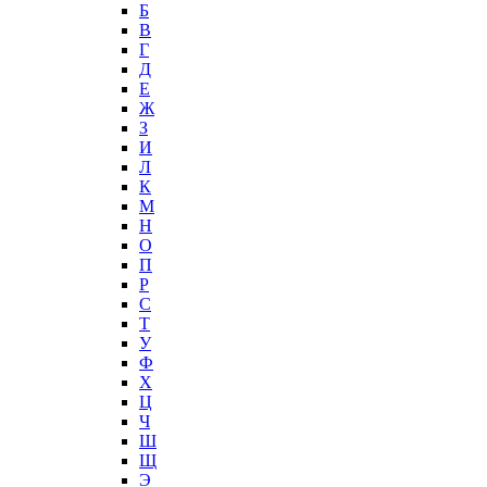
Б
В
Г
Д
Е
Ж
З
И
Л
К
М
Н
О
П
Р
С
Т
У
Ф
Х
Ц
Ч
Ш
Щ
Э