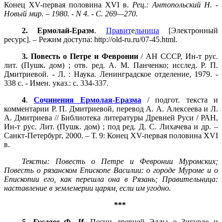
Конец XV-первая половина XVI в.
Рец.:
Антопольский Н. -
Новый мир. – 1980. -
N 4. - С. 269—270.
2. Ермолай-Еразм
.
Правит
е
льница
[Электронный
ресурс]. – Режим доступа: http://old-ru.ru/07-45.html.
3. Повесть о Петре и Февронии
/ АН СССР, Ин-т рус.
лит. (Пушк. дом) ; отв. ред. А. М. Панченко; исслед. Р. П.
Дмитриевой. - Л. : Наука. Ленинградское отделение, 1979. -
338 с. - Имен. указ.: с. 334-337.
4
.
Сочинения Ермолая-Еразма
/ подгот. текста и
комментарии Р. П. Дмитриевой, перевод А. А. Алексеева и Л.
А. Дмитриева // Библиотека литературы Древней Руси / РАН,
Ин-т рус. Лит. (Пушк. дом) ; под ред. Д. С. Лихачева и др. –
Санкт-Петербург, 2000. – Т. 9: Конец XV-первая половина XVI
в.
Тексты: Повесть о Петре и Февронии Муромских;
Повесть о рязанском Епископе Василии: о городе Муроме и о
Епископии его, как перешла она в Рязань; Правительница:
наставление в землемерии царям, если им угодно.
***
5. Буслаев Ф. И.
Песни древней Эдды о Зигурде и