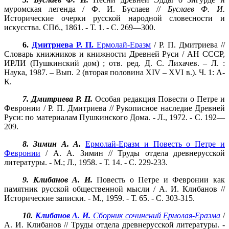
муромская легенда / Ф. И. Буслаев //
Буслаев Ф. И.
Исторические очерки русской народной словесности и
искусства. СПб., 1861. - Т. 1. - С. 269—300.
6.
Дмитриева Р. П.
Ермолай-Еразм
/ Р. П. Дмитриева //
Словарь книжников и книжности Древней Руси / АН СССР,
ИРЛИ (Пушкинский дом) ; отв. ред. Д. С. Лихачев. – Л. :
Наука, 1987. – Вып. 2 (вторая половина XIV – XVI в.). Ч. 1: А-
К.
7. Дмитриева Р. П.
Особая редакция Повести о Петре и
Февронии / Р. П. Дмитриева // Рукописное наследие Древней
Руси: по материалам Пушкинского Дома. - Л., 1972. - С. 192—
209.
8. Зимин А. А.
Ермолай-Еразм и Повесть о Петре и
Февронии
/ А. А. Зимин // Труды отдела древнерусской
литературы. - М.; Л., 1958. - Т. 14. - С. 229-233.
9. Клибанов А. И.
Повесть о Петре и Февронии как
памятник русской общественной мысли / А. И. Клибанов //
Исторические записки. - М., 1959. - Т. 65. - С. 303-315.
10.
Клибанов
А. И.
Сборник сочинений Ермолая-Еразма
/
А. И. Клибанов // Труды отдела древнерусской литературы. -