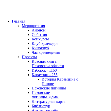
Главная
Мероприятия
Анонсы
События
Конкурсы
Клуб краеведов
Киноклуб
Час краеведения
Проекты
Красная книга
Псковской области
Изборск - 1160
Карамзин - 255
История Карамзина о
Пскове
Псковские пятницы
Псковские
пятницы. Дома.
Литературная карта
Библиотур
Архив - онлайн