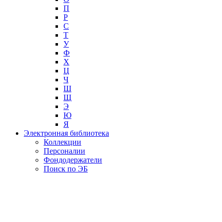
П
Р
С
Т
У
Ф
Х
Ц
Ч
Ш
Щ
Э
Ю
Я
Электронная библиотека
Коллекции
Персоналии
Фондодержатели
Поиск по ЭБ