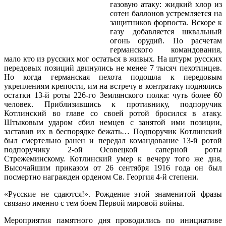
газовую атаку: жидкий хлор из
сотен баллонов устремляется на
защитников форпоста. Вскоре к
газу добавляется шквальный
огонь орудий. По расчетам
германского командования,
мало кто из русских мог остаться в живых. На штурм русских
передовых позиций двинулись не менее 7 тысяч пехотинцев.
Но когда германская пехота подошла к передовым
укреплениям крепости, им на встречу в контратаку поднялись
остатки 13-й роты 226-го Землянского полка: чуть более 60
человек. Приблизившись к противнику, подпоручик
Котлинский во главе со своей ротой бросился в атаку.
Штыковым ударом сбил немцев с занятой ими позиции,
заставив их в беспорядке бежать… Подпоручик Котлинский
был смертельно ранен и передал командование 13-й ротой
подпоручику 2-ой Осовецкой саперной роты
Стрежеминскому. Котлинский умер к вечеру того же дня,
Высочайшим приказом от 26 сентября 1916 года он был
посмертно награжден орденом Св. Георгия 4-й степени.
«Русские не сдаются!». Рождение этой знаменитой фразы
связано именно с тем боем Первой мировой войны.
Мероприятия памятного дня проводились по инициативе