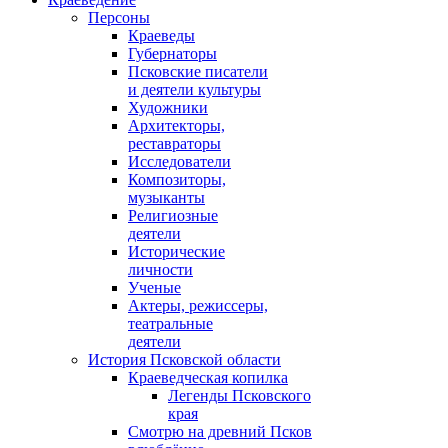
Персоны
Краеведы
Губернаторы
Псковские писатели
и деятели культуры
Художники
Архитекторы,
реставраторы
Исследователи
Композиторы,
музыканты
Религиозные
деятели
Исторические
личности
Ученые
Актеры, режиссеры,
театральные
деятели
История Псковской области
Краеведческая копилка
Легенды Псковского
края
Смотрю на древний Псков