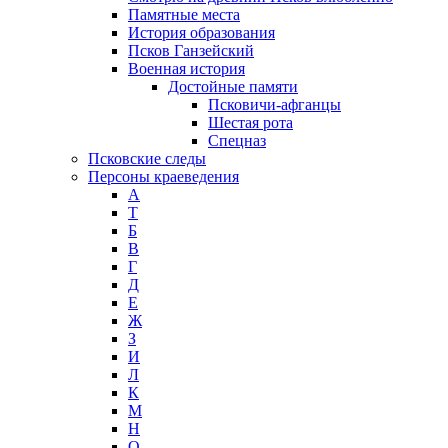
Памятные места
История образования
Псков Ганзейский
Военная история
Достойные памяти
Псковичи-афганцы
Шестая рота
Спецназ
Псковские следы
Персоны краеведения
А
T
Б
В
Г
Д
Е
Ж
З
И
Л
К
М
Н
О