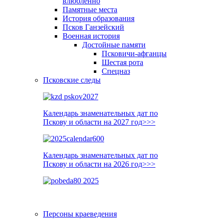
влюблённо
Памятные места
История образования
Псков Ганзейский
Военная история
Достойные памяти
Псковичи-афганцы
Шестая рота
Спецназ
Псковские следы
Календарь знаменательных дат по
Пскову и области на 2027 год>>>
Календарь знаменательных дат по
Пскову и области на 2026 год>>>
Персоны краеведения