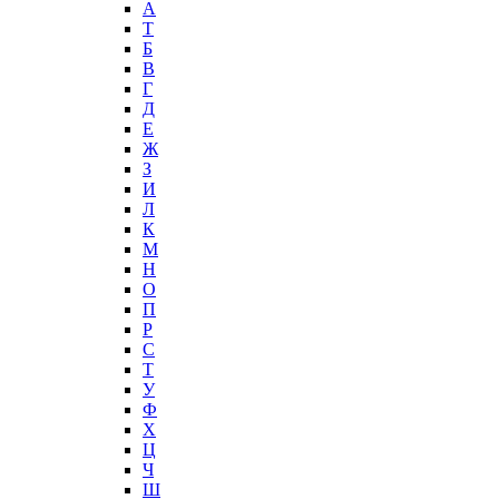
А
T
Б
В
Г
Д
Е
Ж
З
И
Л
К
М
Н
О
П
Р
С
Т
У
Ф
Х
Ц
Ч
Ш