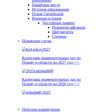
влюблённо
Памятные места
История образования
Псков Ганзейский
Военная история
Достойные памяти
Псковичи-афганцы
Шестая рота
Спецназ
Псковские следы
Календарь знаменательных дат по
Пскову и области на 2027 год>>>
Календарь знаменательных дат по
Пскову и области на 2026 год>>>
Персоны краеведения