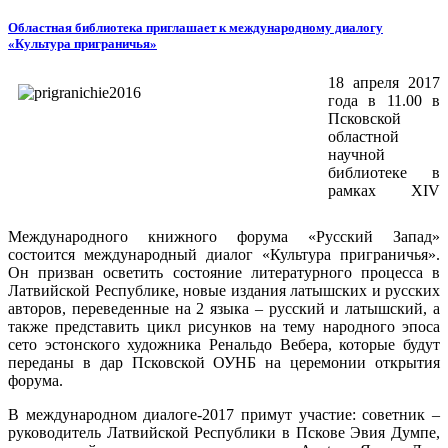
Областная библиотека приглашает к международному диалогу
«Культура приграничья»
18 апреля 2017
года в 11.00 в
Псковской
областной
научной
библиотеке в
рамках XIV
Международного книжного форума «Русский Запад»
состоится международный диалог «Культура приграничья».
Он призван осветить состояние литературного процесса в
Латвийской Республике, новые издания латышских и русских
авторов, переведенные на 2 языка – русский и латышский, а
также представить цикл рисунков на тему народного эпоса
сето эстонского художника Ренальдо Вебера, которые будут
переданы в дар Псковской ОУНБ на церемонии открытия
форума.
В международном диалоге-2017 примут участие: советник –
руководитель Латвийской Республики в Пскове Эвия Думпе,