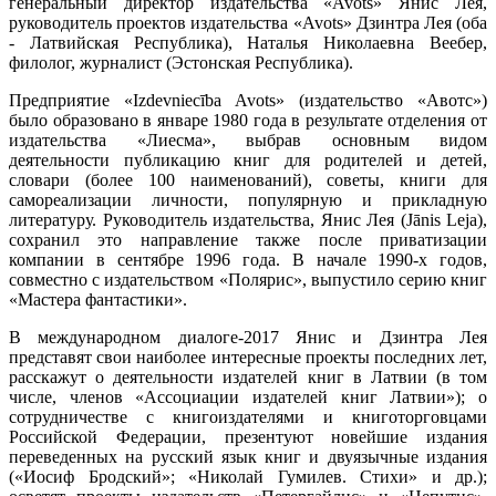
генеральный директор издательства «Avots» Янис Лея,
руководитель проектов издательства «Avots» Дзинтра Лея (оба
- Латвийская Республика), Наталья Николаевна Веебер,
филолог, журналист (Эстонская Республика).
Предприятие «Izdevniecība Avots» (издательство «Авотс»)
было образовано в январе 1980 года в результате отделения от
издательства «Лиесма», выбрав основным видом
деятельности публикацию книг для родителей и детей,
словари (более 100 наименований), советы, книги для
самореализации личности, популярную и прикладную
литературу. Руководитель издательства, Янис Лея (Jānis Leja),
сохранил это направление также после приватизации
компании в сентябре 1996 года. В начале 1990-х годов,
совместно с издательством «Полярис», выпустило серию книг
«Мастера фантастики».
В международном диалоге-2017 Янис и Дзинтра Лея
представят свои наиболее интересные проекты последних лет,
расскажут о деятельности издателей книг в Латвии (в том
числе, членов «Ассоциации издателей книг Латвии»); о
сотрудничестве с книгоиздателями и книготорговцами
Российской Федерации, презентуют новейшие издания
переведенных на русский язык книг и двуязычные издания
(«Иосиф Бродский»; «Николай Гумилев. Стихи» и др.);