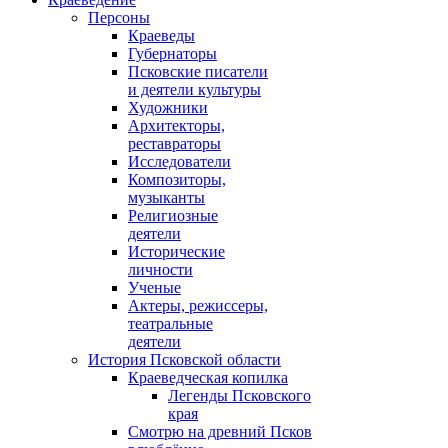
Персоны
Краеведы
Губернаторы
Псковские писатели
и деятели культуры
Художники
Архитекторы,
реставраторы
Исследователи
Композиторы,
музыканты
Религиозные
деятели
Исторические
личности
Ученые
Актеры, режиссеры,
театральные
деятели
История Псковской области
Краеведческая копилка
Легенды Псковского
края
Смотрю на древний Псков