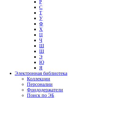
Р
С
Т
У
Ф
Х
Ц
Ч
Ш
Щ
Э
Ю
Я
Электронная библиотека
Коллекции
Персоналии
Фондодержатели
Поиск по ЭБ