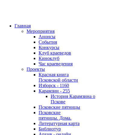
Главная
Мероприятия
Анонсы
События
Конкурсы
Клуб краеведов
Киноклуб
Час краеведения
Проекты
Красная книга
Псковской области
Изборск - 1160
Карамзин - 255
История Карамзина о
Пскове
Псковские пятницы
Псковские
пятницы. Дома.
Литературная карта
Библиотур
Архив - онлайн