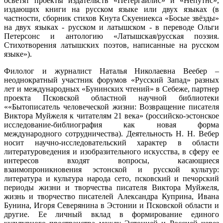
осветят проекты издательств «Петергайлис» и «Непутнс»,
издающих книги на русском языке или двух языках (в
частности, сборник стихов Кнута Скуениекса «Босые звёзды»
на двух языках - русском и латышском - в переводе Ольги
Петерсонс и антологию «Латышская/русская поэзия.
Стихотворения латышских поэтов, написанные на русском
языке»).
Филолог и журналист Наталья Николаевна Веебер –
неоднократный участник форумов «Русский Запад» разных
лет и международных «Бунинских чтений» в Себеже, партнер
проекта Псковской областной научной библиотеки
««Бытописатель человеческой жизни: Возвращение писателя
Виктора Муйжеля к читателям 21 века» (российско-эстонское
исследование-библиография как новая форма
международного сотрудничества). Деятельность Н. Н. Вебер
носит научно-исследовательский характер в области
литературоведения и изобразительного искусства, в сферу ее
интересов входят вопросы, касающиеся
взаимопроникновения эстонской и русской культур:
литература и культура народа сето, псковский и печорский
периоды жизни и творчества писателя Виктора Муйжеля,
жизнь и творчество писателей Александра Куприна, Ивана
Бунина, Игоря Северянина в Эстонии и Псковской области и
другие. Ее личный вклад в формирование единого