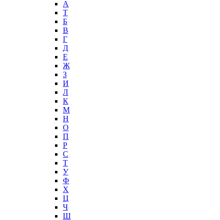
А
T
Б
В
Г
Д
Е
Ж
З
И
Л
К
М
Н
О
П
Р
С
Т
У
Ф
Х
Ц
Ч
Ш