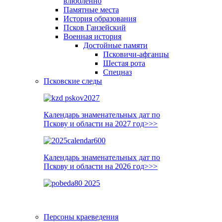
влюблённо
Памятные места
История образования
Псков Ганзейский
Военная история
Достойные памяти
Псковичи-афганцы
Шестая рота
Спецназ
Псковские следы
Календарь знаменательных дат по
Пскову и области на 2027 год>>>
Календарь знаменательных дат по
Пскову и области на 2026 год>>>
Персоны краеведения