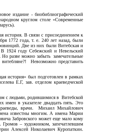
новое издание - биобиблиографический
ународном круглом столе «Современные
арусь).
ая история. В связи с присоединением к
ря 1772 года, т. е. 240 лет назад, были
провинций. Две из них были Витебская и
й. В 1924 году Себежский и Невельский
. Но разве можно забыть замечательные
 витебляне?! Невозможно представить
ая история» был подготовлен в рамках
елева Е.Г, зав. отделом краеведческой
нам с людьми, родившимися в Витебской
 имен в указателе двадцать пять. Это
 краеведы, врачи. Михаил Михайлович
ена известны многим. А имена Марии
вича Забровского может еще мало кому
. Громов – художником, запечатлевшим
ерии Алексей Николаевич Куропаткин.