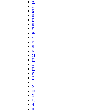
А
T
Б
В
Г
Д
Е
Ж
З
И
Л
К
М
Н
О
П
Р
С
Т
У
Ф
Х
Ц
Ч
Ш