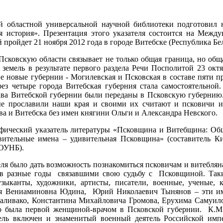
й областной универсальной научной библиотеки подготовил 
 история». Презентация этого указателя состоится на Межд
 пройдет 21 ноября 2012 года в городе Витебске (Республика Бел
сковскую области связывает не только общая граница, но общ
земель в результате первого раздела Речи Посполитой 23 октяб
е новые губернии - Могилевская и Псковская в составе пяти 
рез четыре города Витебская губерния стала самостоятельно
тава Витебской губернии были переданы в Псковскую губернию
ые прославили наши края и своими их считают и псковичи и
а и Витебска без имен княгини Ольги и Александра Невского.
фический указатель литературы «Псковщина и Витебщина: Общ
вительные имена – удивительная Псковщина» (составитель Кис
ОУНБ).
ля было дать возможность познакомиться псковичам и витебля
 в разные годы связавшими свою судьбу с Псковщиной. Таких
зыканты, художники, артисты, писатели, военные, ученые,
я Вениаминовна Юдина, Юрий Николаевич Тынянов – эти им
аливако, Константина Михайловича Громова, Ерухима Самуило
ко была первой женщиной-врачом в Псковской губернии. К.М
тель включен и знаменитый военный деятель Российской имп