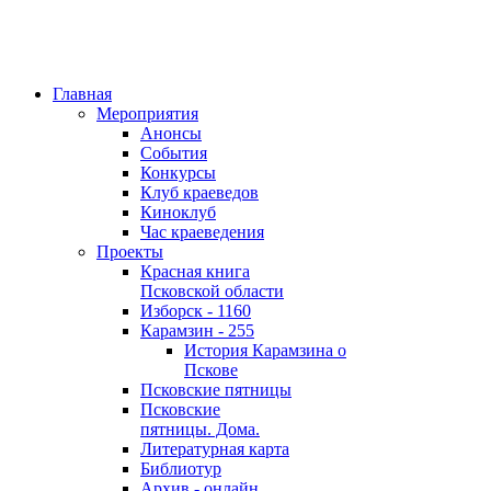
Главная
Мероприятия
Анонсы
События
Конкурсы
Клуб краеведов
Киноклуб
Час краеведения
Проекты
Красная книга
Псковской области
Изборск - 1160
Карамзин - 255
История Карамзина о
Пскове
Псковские пятницы
Псковские
пятницы. Дома.
Литературная карта
Библиотур
Архив - онлайн