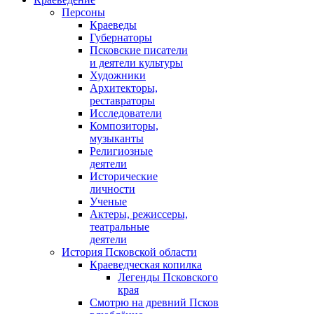
Персоны
Краеведы
Губернаторы
Псковские писатели
и деятели культуры
Художники
Архитекторы,
реставраторы
Исследователи
Композиторы,
музыканты
Религиозные
деятели
Исторические
личности
Ученые
Актеры, режиссеры,
театральные
деятели
История Псковской области
Краеведческая копилка
Легенды Псковского
края
Смотрю на древний Псков