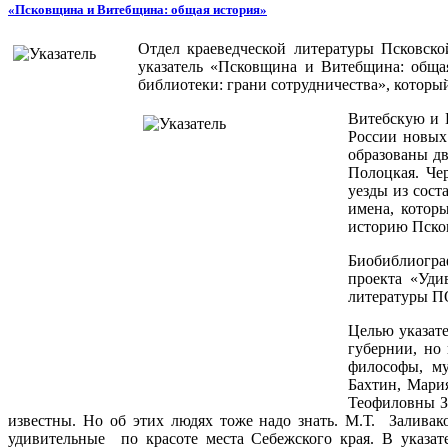
«Псковщина и Витебщина: общая история»
Отдел краеведческой литературы Псковско
указатель «Псковщина и Витебщина: общая
библиотеки: грани сотрудничества», который
Витебскую и П
России новых 
образованы дв
Полоцкая. Че
уезды из сос
имена, котор
историю Псков
Биобиблиогра
проекта «Уди
литературы П
Целью указате
губернии, но
философы, му
Бахтин, Мари
Теофиловны З
известны. Но об этих людях тоже надо знать. М.Т. Залива
удивительные по красоте места Себежского края. В указа