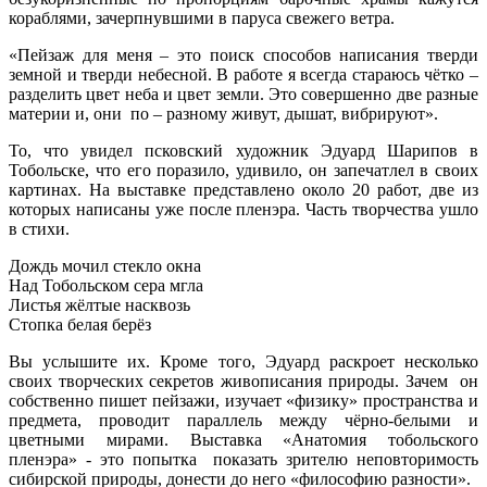
кораблями, зачерпнувшими в паруса свежего ветра.
«Пейзаж для меня – это поиск способов написания тверди
земной и тверди небесной. В работе я всегда стараюсь чётко –
разделить цвет неба и цвет земли. Это совершенно две разные
материи и, они по – разному живут, дышат, вибрируют».
То, что увидел псковский художник Эдуард Шарипов в
Тобольске, что его поразило, удивило, он запечатлел в своих
картинах. На выставке представлено около 20 работ, две из
которых написаны уже после пленэра. Часть творчества ушло
в стихи.
Дождь мочил стекло окна
Над Тобольском сера мгла
Листья жёлтые насквозь
Стопка белая берёз
Вы услышите их. Кроме того, Эдуард раскроет несколько
своих творческих секретов живописания природы. Зачем он
собственно пишет пейзажи, изучает «физику» пространства и
предмета, проводит параллель между чёрно-белыми и
цветными мирами. Выставка «Анатомия тобольского
пленэра» - это попытка показать зрителю неповторимость
сибирской природы, донести до него «философию разности».