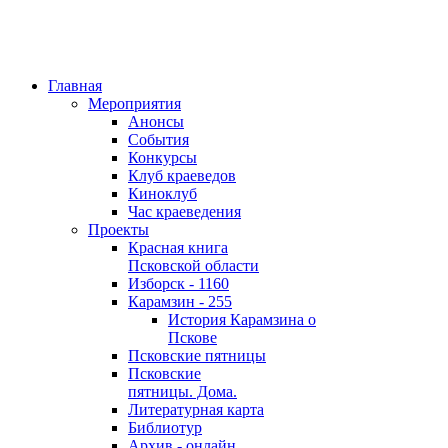
Главная
Мероприятия
Анонсы
События
Конкурсы
Клуб краеведов
Киноклуб
Час краеведения
Проекты
Красная книга
Псковской области
Изборск - 1160
Карамзин - 255
История Карамзина о
Пскове
Псковские пятницы
Псковские
пятницы. Дома.
Литературная карта
Библиотур
Архив - онлайн