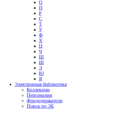
О
П
Р
С
Т
У
Ф
Х
Ц
Ч
Ш
Щ
Э
Ю
Я
Электронная библиотека
Коллекции
Персоналии
Фондодержатели
Поиск по ЭБ