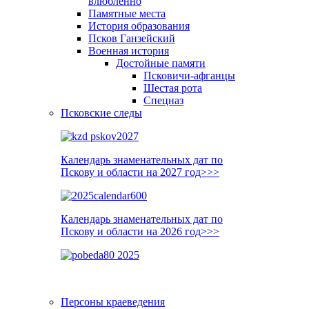
влюблённо
Памятные места
История образования
Псков Ганзейский
Военная история
Достойные памяти
Псковичи-афганцы
Шестая рота
Спецназ
Псковские следы
Календарь знаменательных дат по
Пскову и области на 2027 год>>>
Календарь знаменательных дат по
Пскову и области на 2026 год>>>
Персоны краеведения