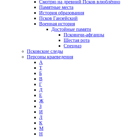
Смотрю на древний Псков влюблённо
Памятные места
История образования
Псков Ганзейский
Военная история
Достойные памяти
Псковичи-афганцы
Шестая рота
Спецназ
Псковские следы
Персоны краеведения
А
T
Б
В
Г
Д
Е
Ж
З
И
Л
К
М
Н