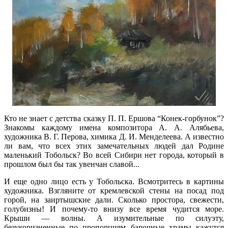
Кто не знает с детства сказку П. П. Ершова “Конек-горбунок”?
Знакомы каждому имена композитора А. А. Алябьева,
художника В. Г. Перова, химика Д. И. Менделеева. А известно
ли вам, что всех этих замечательных людей дал Родине
маленький Тобольск? Во всей Сибири нет города, который в
прошлом был бы так увенчан славой...
И еще одно лицо есть у Тобольска. Всмотритесь в картины
художника. Взгляните от кремлевской стены на посад под
горой, на заиртышские дали. Сколько простора, свежести,
голубизны! И почему-то внизу все время чудится море.
Крыши — волны. А изумительные по силуэту,
безукоризненные по пропорциям барочные храмы кажутся