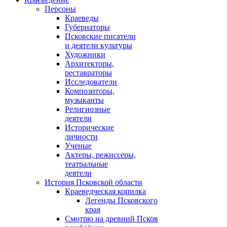
Персоны
Краеведы
Губернаторы
Псковские писатели
и деятели культуры
Художники
Архитекторы,
реставраторы
Исследователи
Композиторы,
музыканты
Религиозные
деятели
Исторические
личности
Ученые
Актеры, режиссеры,
театральные
деятели
История Псковской области
Краеведческая копилка
Легенды Псковского
края
Смотрю на древний Псков