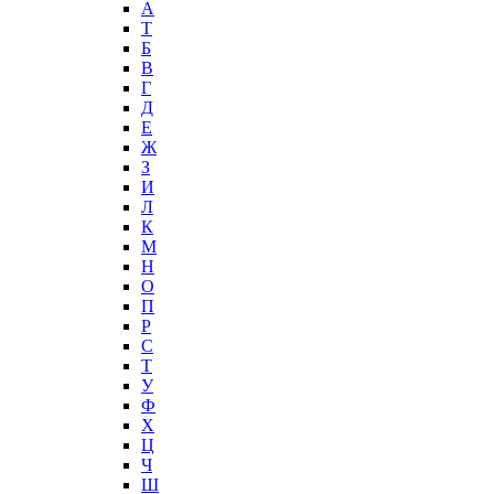
А
T
Б
В
Г
Д
Е
Ж
З
И
Л
К
М
Н
О
П
Р
С
Т
У
Ф
Х
Ц
Ч
Ш