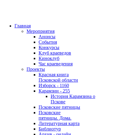
Главная
Мероприятия
Анонсы
События
Конкурсы
Клуб краеведов
Киноклуб
Час краеведения
Проекты
Красная книга
Псковской области
Изборск - 1160
Карамзин - 255
История Карамзина о
Пскове
Псковские пятницы
Псковские
пятницы. Дома.
Литературная карта
Библиотур
Архив - онлайн