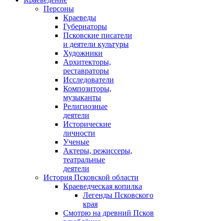
Персоны
Краеведы
Губернаторы
Псковские писатели
и деятели культуры
Художники
Архитекторы,
реставраторы
Исследователи
Композиторы,
музыканты
Религиозные
деятели
Исторические
личности
Ученые
Актеры, режиссеры,
театральные
деятели
История Псковской области
Краеведческая копилка
Легенды Псковского
края
Смотрю на древний Псков