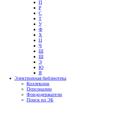
П
Р
С
Т
У
Ф
Х
Ц
Ч
Ш
Щ
Э
Ю
Я
Электронная библиотека
Коллекции
Персоналии
Фондодержатели
Поиск по ЭБ