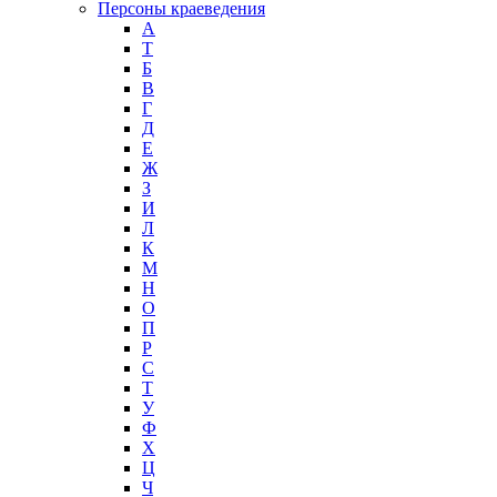
Персоны краеведения
А
T
Б
В
Г
Д
Е
Ж
З
И
Л
К
М
Н
О
П
Р
С
Т
У
Ф
Х
Ц
Ч