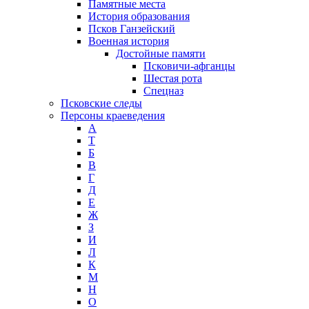
Памятные места
История образования
Псков Ганзейский
Военная история
Достойные памяти
Псковичи-афганцы
Шестая рота
Спецназ
Псковские следы
Персоны краеведения
А
T
Б
В
Г
Д
Е
Ж
З
И
Л
К
М
Н
О