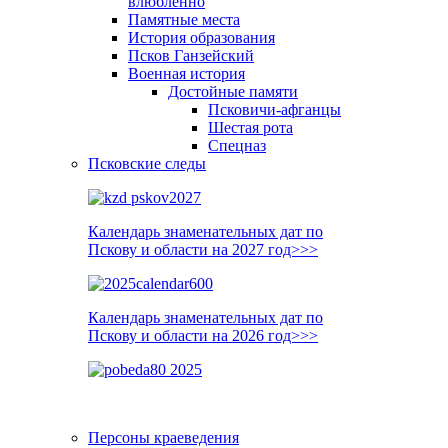
влюблённо
Памятные места
История образования
Псков Ганзейский
Военная история
Достойные памяти
Псковичи-афганцы
Шестая рота
Спецназ
Псковские следы
Календарь знаменательных дат по
Пскову и области на 2027 год>>>
Календарь знаменательных дат по
Пскову и области на 2026 год>>>
Персоны краеведения