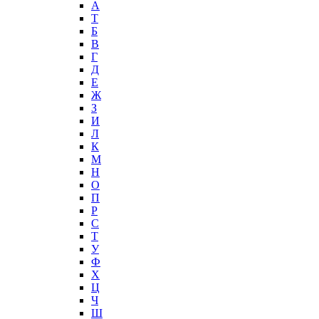
А
T
Б
В
Г
Д
Е
Ж
З
И
Л
К
М
Н
О
П
Р
С
Т
У
Ф
Х
Ц
Ч
Ш