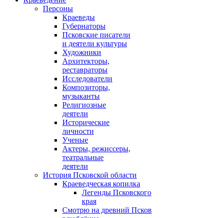
Персоны
Краеведы
Губернаторы
Псковские писатели
и деятели культуры
Художники
Архитекторы,
реставраторы
Исследователи
Композиторы,
музыканты
Религиозные
деятели
Исторические
личности
Ученые
Актеры, режиссеры,
театральные
деятели
История Псковской области
Краеведческая копилка
Легенды Псковского
края
Смотрю на древний Псков