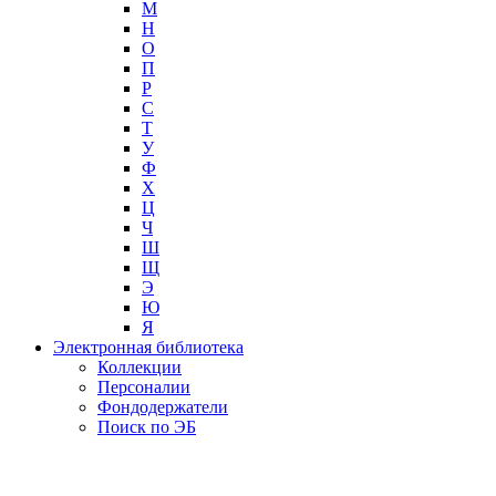
М
Н
О
П
Р
С
Т
У
Ф
Х
Ц
Ч
Ш
Щ
Э
Ю
Я
Электронная библиотека
Коллекции
Персоналии
Фондодержатели
Поиск по ЭБ