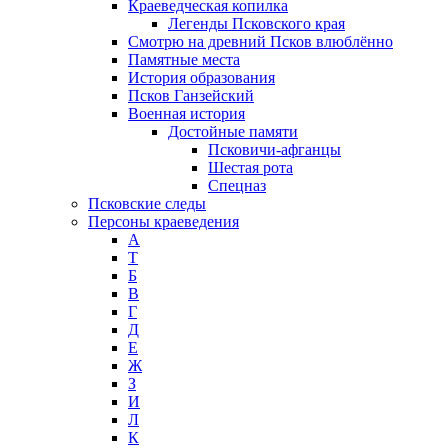
Краеведческая копилка
Легенды Псковского края
Смотрю на древний Псков влюблённо
Памятные места
История образования
Псков Ганзейский
Военная история
Достойные памяти
Псковичи-афганцы
Шестая рота
Спецназ
Псковские следы
Персоны краеведения
А
T
Б
В
Г
Д
Е
Ж
З
И
Л
К