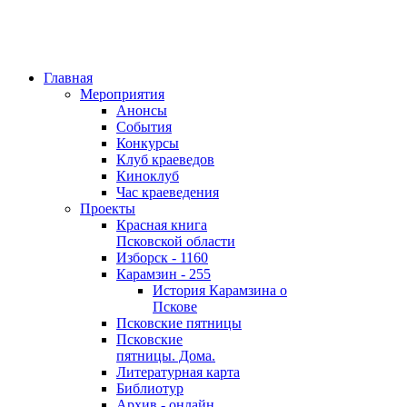
Главная
Мероприятия
Анонсы
События
Конкурсы
Клуб краеведов
Киноклуб
Час краеведения
Проекты
Красная книга
Псковской области
Изборск - 1160
Карамзин - 255
История Карамзина о
Пскове
Псковские пятницы
Псковские
пятницы. Дома.
Литературная карта
Библиотур
Архив - онлайн