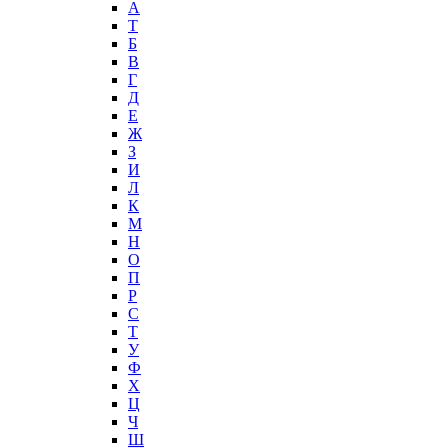
А
T
Б
В
Г
Д
Е
Ж
З
И
Л
К
М
Н
О
П
Р
С
Т
У
Ф
Х
Ц
Ч
Ш