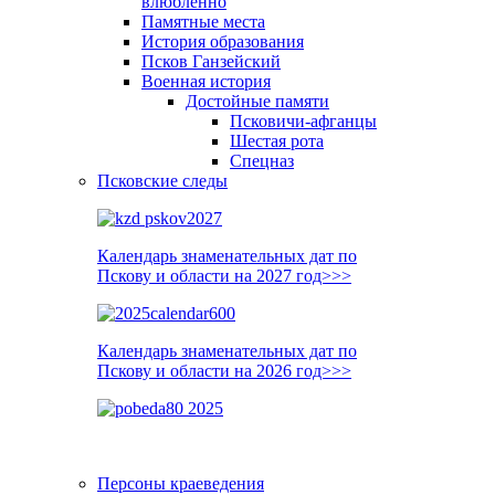
влюблённо
Памятные места
История образования
Псков Ганзейский
Военная история
Достойные памяти
Псковичи-афганцы
Шестая рота
Спецназ
Псковские следы
Календарь знаменательных дат по
Пскову и области на 2027 год>>>
Календарь знаменательных дат по
Пскову и области на 2026 год>>>
Персоны краеведения