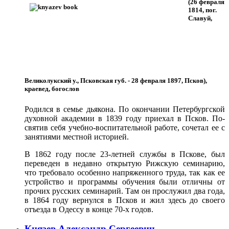
(26 февраля
1814, пог.
Славуй,
Великолукский у., Псковская губ. - 28 февраля 1897, Псков),
краевед, богослов
Родился в семье дьякона. По окончании Петербургс­кой
духовной академии в 1839 году приехал в Псков. По­
святив себя учебно-воспитательной работе, сочетал ее с
за­нятиями местной историей.
В 1862 году после 23-летней службы в Пскове, был
переведен в недавно открытую Рижскую семинарию,
что требовало особенно напряженного труда, так как ее
уст­ройство и программы обучения были отличны от
прочих русских семинарий. Там он прослужил два года,
в 1864 году вернулся в Псков и жил здесь до своего
отъезда в Одессу в конце 70-х годов.
Князев Александр Сергеевич