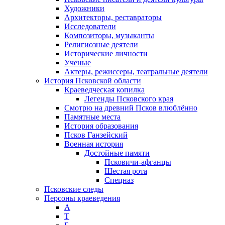
Художники
Архитекторы, реставраторы
Исследователи
Композиторы, музыканты
Религиозные деятели
Исторические личности
Ученые
Актеры, режиссеры, театральные деятели
История Псковской области
Краеведческая копилка
Легенды Псковского края
Смотрю на древний Псков влюблённо
Памятные места
История образования
Псков Ганзейский
Военная история
Достойные памяти
Псковичи-афганцы
Шестая рота
Спецназ
Псковские следы
Персоны краеведения
А
T