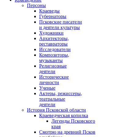
Персоны
Краеведы
Губернаторы
Псковские писатели
и деятели культуры
Художники
Архитекторы,
реставраторы
Исследователи
Композиторы,
музыканты
Религиозные
деятели
Исторические
личности
Ученые
Актеры, режиссеры,
театральные
деятели
История Псковской области
Краеведческая копилка
Легенды Псковского
края
Смотрю на древний Псков