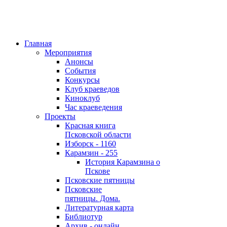
Главная
Мероприятия
Анонсы
События
Конкурсы
Клуб краеведов
Киноклуб
Час краеведения
Проекты
Красная книга
Псковской области
Изборск - 1160
Карамзин - 255
История Карамзина о
Пскове
Псковские пятницы
Псковские
пятницы. Дома.
Литературная карта
Библиотур
Архив - онлайн