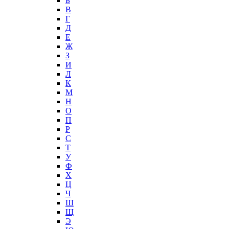
Б
В
Г
Д
Е
Ж
З
И
Л
К
М
Н
О
П
Р
С
Т
У
Ф
Х
Ц
Ч
Ш
Щ
Э