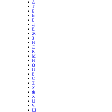
А
T
Б
В
Г
Д
Е
Ж
З
И
Л
К
М
Н
О
П
Р
С
Т
У
Ф
Х
Ц
Ч
Ш