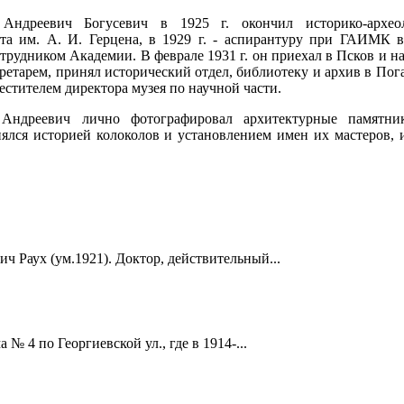
Андреевич Богусевич в 1925 г. окончил историко-археол
та им. А. И. Герцена, в 1929 г. - аспирантуру при ГАИМК в 
трудником Академии. В феврале 1931 г. он приехал в Псков и нач
ретарем, принял исторический отдел, библиотеку и архив в Пога
естителем директора музея по научной части.
Андреевич лично фотографировал архитектурные памятник
нялся историей колоколов и установлением имен их мастеров, 
ч Раух (ум.1921). Доктор, действительный...
 4 по Георгиевской ул., где в 1914-...