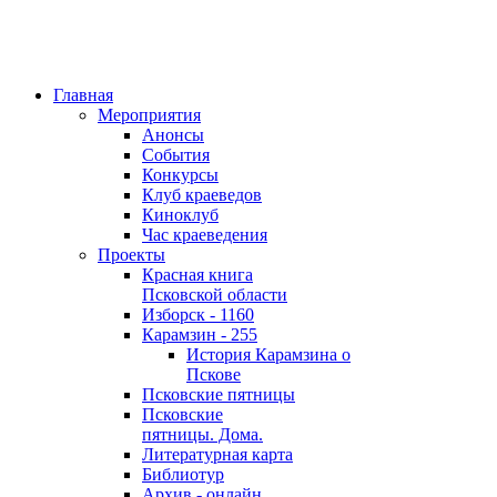
Главная
Мероприятия
Анонсы
События
Конкурсы
Клуб краеведов
Киноклуб
Час краеведения
Проекты
Красная книга
Псковской области
Изборск - 1160
Карамзин - 255
История Карамзина о
Пскове
Псковские пятницы
Псковские
пятницы. Дома.
Литературная карта
Библиотур
Архив - онлайн