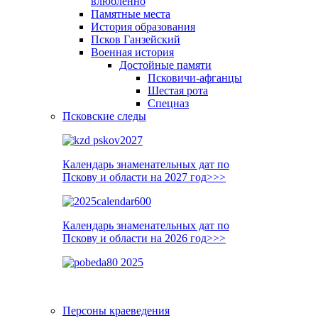
влюблённо
Памятные места
История образования
Псков Ганзейский
Военная история
Достойные памяти
Псковичи-афганцы
Шестая рота
Спецназ
Псковские следы
Календарь знаменательных дат по
Пскову и области на 2027 год>>>
Календарь знаменательных дат по
Пскову и области на 2026 год>>>
Персоны краеведения