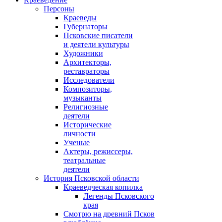
Персоны
Краеведы
Губернаторы
Псковские писатели
и деятели культуры
Художники
Архитекторы,
реставраторы
Исследователи
Композиторы,
музыканты
Религиозные
деятели
Исторические
личности
Ученые
Актеры, режиссеры,
театральные
деятели
История Псковской области
Краеведческая копилка
Легенды Псковского
края
Смотрю на древний Псков