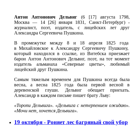
Антон Антонович Дельвиг
(6 [17] августа 1798,
Москва — 14 [26] января 1831, Санкт-Петербург) -
журналист, поэт, издатель, с лицейских лет друг
Александра Сергеевича Пушкина.
В промежутке между 8 и 18 апреля 1825 года
в
Михайловское
к Александру Сергеевичу Пушкину,
который находился в ссылке,
из Витебска приезжает
барон Антон Антонович Дельвиг, поэт, на тот момент
издатель альманаха «Северные цветы», любимый
лицейский друг Пушкина.
Самым тяжелым временем для Пушкина всегда была
весна, а весна 1825 года была первой весной в
деревенской глуши. Дельвиг обещает приехать.
Александр в каждом письме пишет брату Льву:
«Торопи Дельвига». «Дельвига с нетерпением ожидаю».
«Мочи нет, хочется Дельвига».
19 октября - Роняет лес багряный свой убор