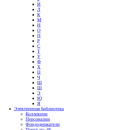
И
Л
К
М
Н
О
П
Р
С
Т
У
Ф
Х
Ц
Ч
Ш
Щ
Э
Ю
Я
Электронная библиотека
Коллекции
Персоналии
Фондодержатели
Поиск по ЭБ