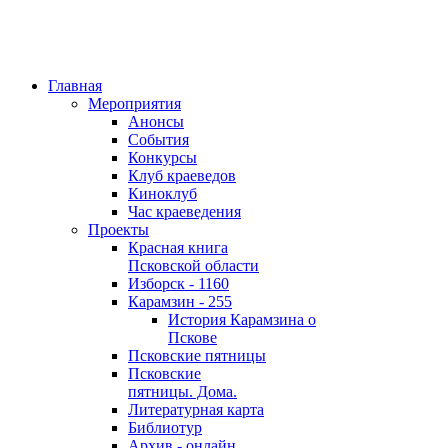
Главная
Мероприятия
Анонсы
События
Конкурсы
Клуб краеведов
Киноклуб
Час краеведения
Проекты
Красная книга
Псковской области
Изборск - 1160
Карамзин - 255
История Карамзина о
Пскове
Псковские пятницы
Псковские
пятницы. Дома.
Литературная карта
Библиотур
Архив - онлайн