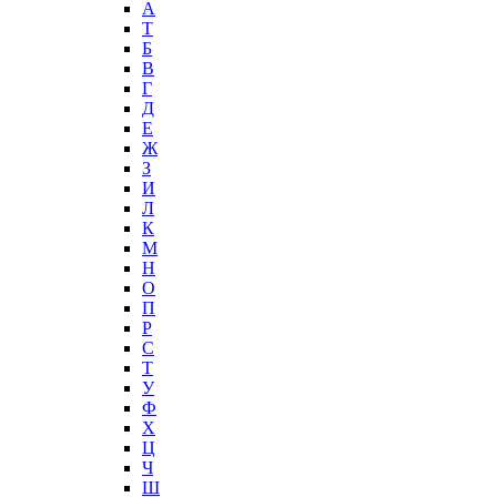
А
T
Б
В
Г
Д
Е
Ж
З
И
Л
К
М
Н
О
П
Р
С
Т
У
Ф
Х
Ц
Ч
Ш