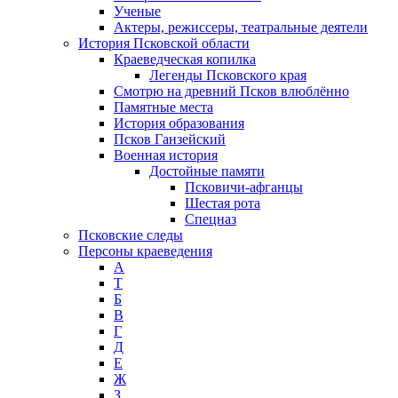
Ученые
Актеры, режиссеры, театральные деятели
История Псковской области
Краеведческая копилка
Легенды Псковского края
Смотрю на древний Псков влюблённо
Памятные места
История образования
Псков Ганзейский
Военная история
Достойные памяти
Псковичи-афганцы
Шестая рота
Спецназ
Псковские следы
Персоны краеведения
А
T
Б
В
Г
Д
Е
Ж
З