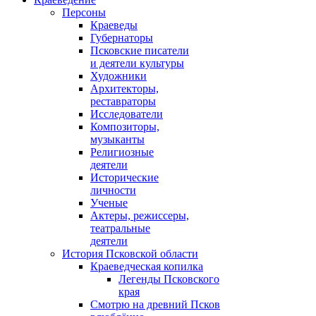
Персоны
Краеведы
Губернаторы
Псковские писатели
и деятели культуры
Художники
Архитекторы,
реставраторы
Исследователи
Композиторы,
музыканты
Религиозные
деятели
Исторические
личности
Ученые
Актеры, режиссеры,
театральные
деятели
История Псковской области
Краеведческая копилка
Легенды Псковского
края
Смотрю на древний Псков