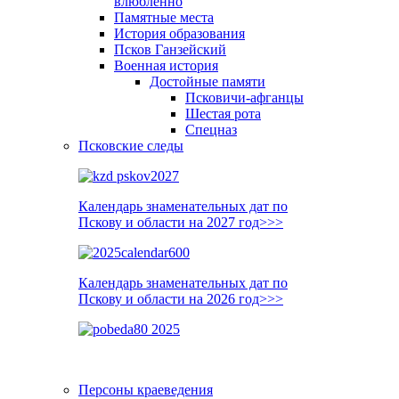
влюблённо
Памятные места
История образования
Псков Ганзейский
Военная история
Достойные памяти
Псковичи-афганцы
Шестая рота
Спецназ
Псковские следы
Календарь знаменательных дат по
Пскову и области на 2027 год>>>
Календарь знаменательных дат по
Пскову и области на 2026 год>>>
Персоны краеведения