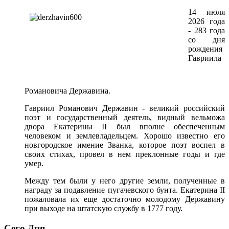
14 июля
2026 года
- 283 года
со дня
рождения
Гавриила
Романовича Державина.
Гавриил Романович Державин - великий российский
поэт и государственный деятель, видный вельможа
двора Екатерины II был вполне обеспеченным
человеком и землевладельцем.
Хорошо известно его
новгородское имение Званка, которое поэт воспел в
своих стихах, провел в нем преклонные годы и где
умер.
Между тем были у него другие земли, полученные в
награду за подавление пугачевского бунта. Екатерина II
пожаловала их еще достаточно молодому Державину
при выходе на штатскую службу в 1777 году.
Сего Дня