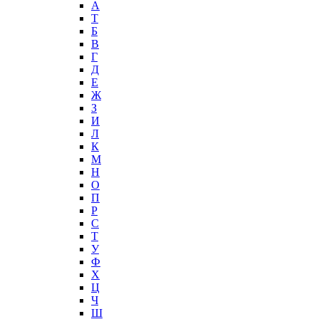
А
T
Б
В
Г
Д
Е
Ж
З
И
Л
К
М
Н
О
П
Р
С
Т
У
Ф
Х
Ц
Ч
Ш