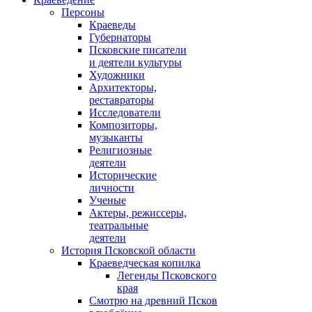
Персоны
Краеведы
Губернаторы
Псковские писатели
и деятели культуры
Художники
Архитекторы,
реставраторы
Исследователи
Композиторы,
музыканты
Религиозные
деятели
Исторические
личности
Ученые
Актеры, режиссеры,
театральные
деятели
История Псковской области
Краеведческая копилка
Легенды Псковского
края
Смотрю на древний Псков