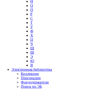
Н
О
П
Р
С
Т
У
Ф
Х
Ц
Ч
Ш
Щ
Э
Ю
Я
Электронная библиотека
Коллекции
Персоналии
Фондодержатели
Поиск по ЭБ