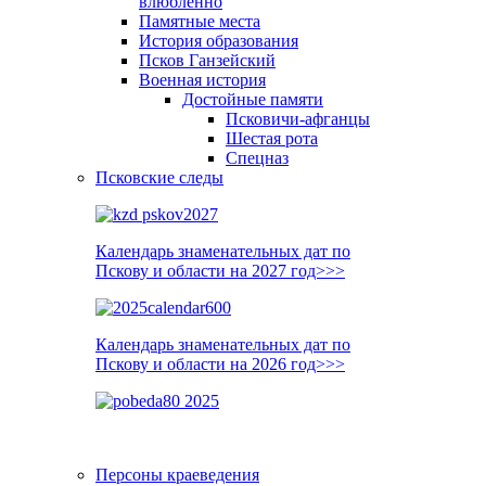
влюблённо
Памятные места
История образования
Псков Ганзейский
Военная история
Достойные памяти
Псковичи-афганцы
Шестая рота
Спецназ
Псковские следы
Календарь знаменательных дат по
Пскову и области на 2027 год>>>
Календарь знаменательных дат по
Пскову и области на 2026 год>>>
Персоны краеведения