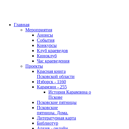
Главная
Мероприятия
Анонсы
События
Конкурсы
Клуб краеведов
Киноклуб
Час краеведения
Проекты
Красная книга
Псковской области
Изборск - 1160
Карамзин - 255
История Карамзина о
Пскове
Псковские пятницы
Псковские
пятницы. Дома.
Литературная карта
Библиотур
Архив - онлайн