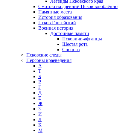
Легенды Псковского края
Смотрю на древний Псков влюблённо
Памятные места
История образования
Псков Ганзейский
Военная история
Достойные памяти
Псковичи-афганцы
Шестая рота
Спецназ
Псковские следы
Персоны краеведения
А
T
Б
В
Г
Д
Е
Ж
З
И
Л
К
М