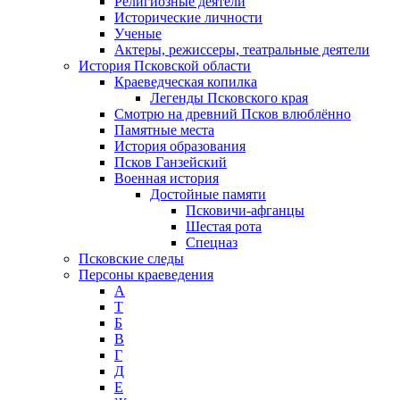
Религиозные деятели
Исторические личности
Ученые
Актеры, режиссеры, театральные деятели
История Псковской области
Краеведческая копилка
Легенды Псковского края
Смотрю на древний Псков влюблённо
Памятные места
История образования
Псков Ганзейский
Военная история
Достойные памяти
Псковичи-афганцы
Шестая рота
Спецназ
Псковские следы
Персоны краеведения
А
T
Б
В
Г
Д
Е