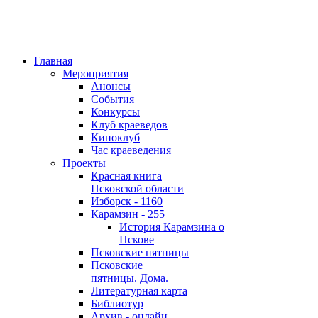
Главная
Мероприятия
Анонсы
События
Конкурсы
Клуб краеведов
Киноклуб
Час краеведения
Проекты
Красная книга
Псковской области
Изборск - 1160
Карамзин - 255
История Карамзина о
Пскове
Псковские пятницы
Псковские
пятницы. Дома.
Литературная карта
Библиотур
Архив - онлайн