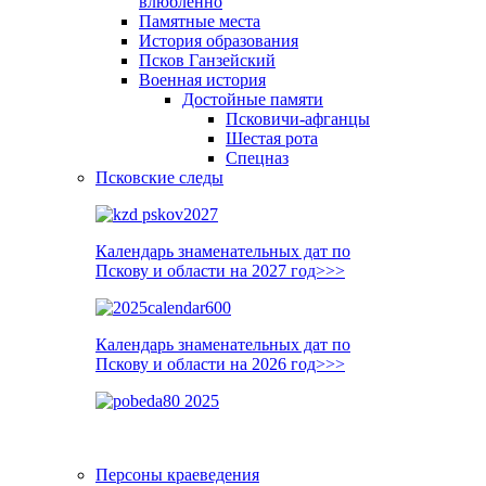
влюблённо
Памятные места
История образования
Псков Ганзейский
Военная история
Достойные памяти
Псковичи-афганцы
Шестая рота
Спецназ
Псковские следы
Календарь знаменательных дат по
Пскову и области на 2027 год>>>
Календарь знаменательных дат по
Пскову и области на 2026 год>>>
Персоны краеведения