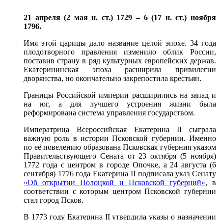
21 апреля (2 мая н. ст.) 1729 – 6 (17 н. ст.) ноября
1796.
Имя этой царицы дало название целой эпохе. 34 года
плодотворного правления изменило облик России,
поставив страну в ряд культурных европейских держав.
Екатерининская эпоха расширила привилегии
дворянства, но окончательно закрепостила крестьян.
Границы Российской империи расширились на запад и
на юг, а для лучшего устроения жизни была
реформирована система управления государством.
Императрица Всероссийская Екатерина II сыграла
важную роль в истории Псковской губернии. Именно
по её повелению образована Псковская губерния указом
Правительствующего Сената от 23 октября (5 ноября)
1772 года с центром в городе Опочке, а 24 августа (6
сентября) 1776 года Екатерина II подписала указ Сенату
«Об открытии Полоцкой и Псковской губерний»
, в
соответствии с которым центром Псковской губернии
стал город Псков.
В 1773 году Екатерина II утвердила указы о назначении