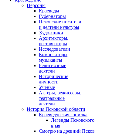
Персоны
Краеведы
Губернаторы
Псковские писатели
и деятели культуры
Художники
Архитекторы,
реставраторы
Исследователи
Композиторы,
музыканты
Религиозные
деятели
Исторические
личности
Ученые
Актеры, режиссеры,
театральные
деятели
История Псковской области
Краеведческая копилка
Легенды Псковского
края
Смотрю на древний Псков