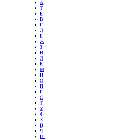
А
T
Б
В
Г
Д
Е
Ж
З
И
Л
К
М
Н
О
П
Р
С
Т
У
Ф
Х
Ц
Ч
Ш