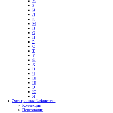
Ж
З
И
Л
К
М
Н
О
П
Р
С
Т
У
Ф
Х
Ц
Ч
Ш
Щ
Э
Ю
Я
Электронная библиотека
Коллекции
Персоналии