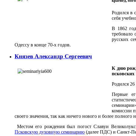
краевед, бог
Родился в 
себя учебно
В 1862 го
требовало 
русских се
Одессу в конце 70-х годов.
Князев Александр Сергеевич
К дню рожд
псковских 
Родился 26 
Первые ег
статистич
семинарии»
комиссии п
своего значения, так как ничего нового и более полного 
Местом его рождения был погост Славуи Великолукско
Псковскую духовную семинарию
(далее ПДС) и Санкт-П