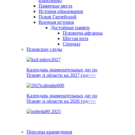
влюблённо
Памятные места
История образования
Псков Ганзейский
Военная история
Достойные памяти
Псковичи-афганцы
Шестая рота
Спецназ
Псковские следы
Календарь знаменательных дат по
Пскову и области на 2027 год>>>
Календарь знаменательных дат по
Пскову и области на 2026 год>>>
Персоны краеведения