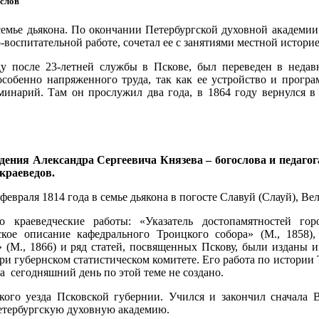
ослов
семье дьякона. По окончании Петербургс­кой духовной академии 
-воспитательной работе, сочетал ее с за­нятиями местной историе
ду после 23-летней службы в Пскове, был переведен в неда
особенно напряженного труда, так как ее уст­ройство и прог
минарий. Там он прослужил два года, в 1864 году вернулся в 
ения Александра Сергеевича Князева – богослова и педагог
краеведов.
февраля 1814 года в семье дьякона в погосте Славуй (Слауй), Вел
о краеведческие работы: «Указатель достопамятностей горо
еское описание кафедрального Троицкого собора» (М., 1858
 (М., 1866) и ряд статей, посвященных Пскову, были изданы и
ри губернском статистическом комитете. Его работа по истории 
на сегодняшний день по этой теме не создано.
го уезда Псковской губернии. Учился и закончил сначала В
етербургскую духовную академию.