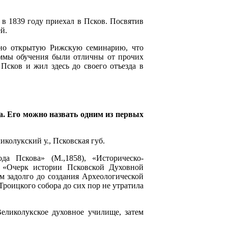
в 1839 году приехал в Псков. По­святив
й.
вно открытую Рижскую семинарию, что
раммы обучения были отличны от прочих
Псков и жил здесь до своего отъезда в
а. Его можно назвать одним из первых
иколукский у., Псковская губ.
да Пскова» (М.,1858), «Историческо-
), «Очерк истории Псковской Духовной
м задолго до создания Археологической
Троицкого собора до сих пор не утратила
еликолукское духовное училище, затем