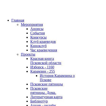
Главная
Мероприятия
Анонсы
События
Конкурсы
Клуб краеведов
Киноклуб
Час краеведения
Проекты
Красная книга
Псковской области
Изборск - 1160
Карамзин - 255
История Карамзина о
Пскове
Псковские пятницы
Псковские
пятницы. Дома.
Литературная карта
Библиотур
Архив - онлайн