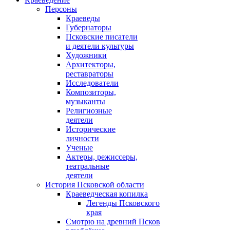
Персоны
Краеведы
Губернаторы
Псковские писатели
и деятели культуры
Художники
Архитекторы,
реставраторы
Исследователи
Композиторы,
музыканты
Религиозные
деятели
Исторические
личности
Ученые
Актеры, режиссеры,
театральные
деятели
История Псковской области
Краеведческая копилка
Легенды Псковского
края
Смотрю на древний Псков