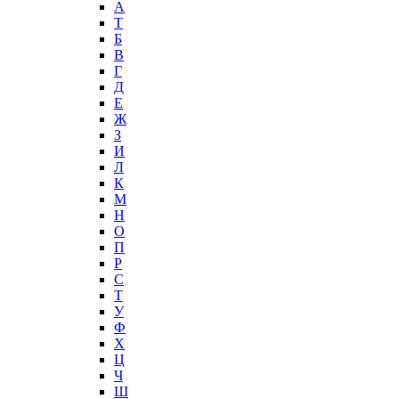
А
T
Б
В
Г
Д
Е
Ж
З
И
Л
К
М
Н
О
П
Р
С
Т
У
Ф
Х
Ц
Ч
Ш