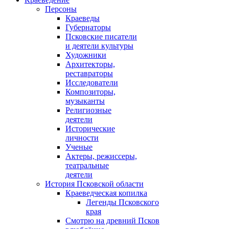
Персоны
Краеведы
Губернаторы
Псковские писатели
и деятели культуры
Художники
Архитекторы,
реставраторы
Исследователи
Композиторы,
музыканты
Религиозные
деятели
Исторические
личности
Ученые
Актеры, режиссеры,
театральные
деятели
История Псковской области
Краеведческая копилка
Легенды Псковского
края
Смотрю на древний Псков