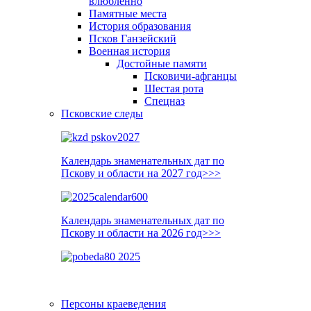
влюблённо
Памятные места
История образования
Псков Ганзейский
Военная история
Достойные памяти
Псковичи-афганцы
Шестая рота
Спецназ
Псковские следы
Календарь знаменательных дат по
Пскову и области на 2027 год>>>
Календарь знаменательных дат по
Пскову и области на 2026 год>>>
Персоны краеведения