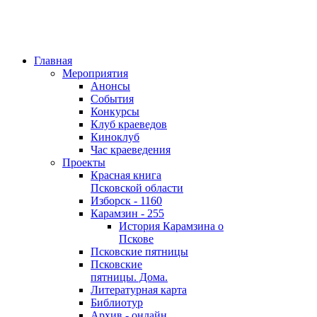
Главная
Мероприятия
Анонсы
События
Конкурсы
Клуб краеведов
Киноклуб
Час краеведения
Проекты
Красная книга
Псковской области
Изборск - 1160
Карамзин - 255
История Карамзина о
Пскове
Псковские пятницы
Псковские
пятницы. Дома.
Литературная карта
Библиотур
Архив - онлайн