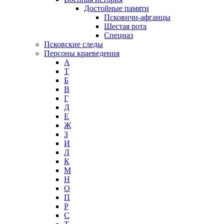
Достойные памяти
Псковичи-афганцы
Шестая рота
Спецназ
Псковские следы
Персоны краеведения
А
T
Б
В
Г
Д
Е
Ж
З
И
Л
К
М
Н
О
П
Р
С