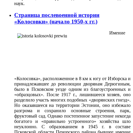
наук.
Страница послевоенной истории
«Колосовки» (начало 1950-х гг.)
Имение
«Колосовка», расположенное в 8 км к югу от Изборска и
принадлежавшее до революции дворя­нам Дерюгиным,
было в Псковском уезде одним из бла­гоустроенных и
«образцовых». После 1917 г., лишив­шееся хозяев, оно
разделило участь многих подобных «дворянских гнезд».
Но оказавшееся на территории Эстонии, оно избежало
разгрома и сохранило основные строения, парк,
фруктовый сад. Однако постепенное запустение некогда
богатого и «правильно устроенно­го» хозяйства шло
неуклонно. С образованием в 1945 г. в составе
Псковской области Печорского района быв­шее имение