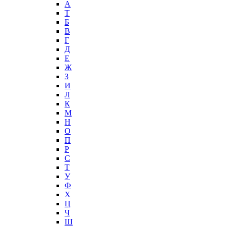
А
T
Б
В
Г
Д
Е
Ж
З
И
Л
К
М
Н
О
П
Р
С
Т
У
Ф
Х
Ц
Ч
Ш