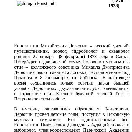
(1878 -
1938)
Константин Михайлович Дерюгин – русский ученый,
путешественник, зоолог, гидробиолог и океанолог
родился 27 января
(8 февраля) 1878 года
в Санкт-
Петербурге в дворянской семье. Родовым имением его
отца – коллежского советника Михаила Дмитриевича
Дерюгина было имение Колосовка, расположенное под
Псковом в 8 километрах от Изборска. В настоящее
время сохранились только остатки парка бывшей
усадьбы Дерюгиных: двухсотлетние дубы, клены, липы
и столетние ели. Крещен будущий ученый был в
Петропавловском соборе.
В имении, считавшимся образцовым, Константин
Дерюгин провел детские годы, поступил в Псковскую
мужскую гимназию. Его одноклассником был
Константин Николаевич Давыдов - будущий зоолог и
эмбриолог, член-корреспондент Парижской Академии