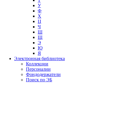
Т
У
Ф
Х
Ц
Ч
Ш
Щ
Э
Ю
Я
Электронная библиотека
Коллекции
Персоналии
Фондодержатели
Поиск по ЭБ