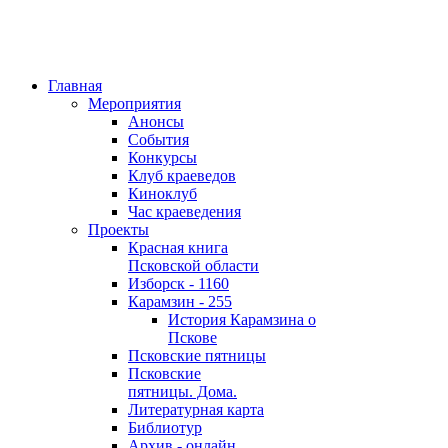
Главная
Мероприятия
Анонсы
События
Конкурсы
Клуб краеведов
Киноклуб
Час краеведения
Проекты
Красная книга
Псковской области
Изборск - 1160
Карамзин - 255
История Карамзина о
Пскове
Псковские пятницы
Псковские
пятницы. Дома.
Литературная карта
Библиотур
Архив - онлайн