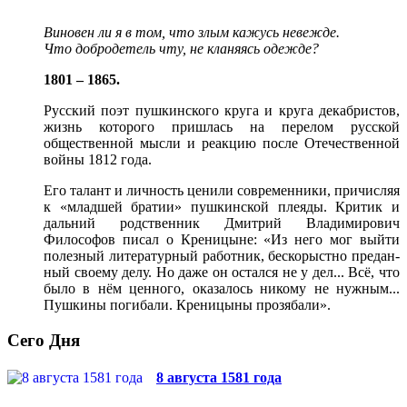
Виновен ли я в том, что злым кажусь невежде.
Что добродетель чту, не кланяясь одежде?
1801 – 1865.
Русский поэт пушкинского круга и круга декабристов,
жизнь которого пришлась на перелом русской
общественной мысли и реакцию после Отечественной
войны 1812 года.
Его талант и личность ценили современники, причисляя
к «младшей братии» пушкинской плеяды. Критик и
дальний родственник Дмитрий Владимиро­вич
Философов писал о Креницыне: «Из него мог выйти
полезный литера­турный работник, бескорыстно предан­
ный своему делу. Но даже он остался не у дел... Всё, что
было в нём ценного, ока­залось никому не нужным...
Пушкины погибали. Креницыны прозябали».
Сего Дня
8 августа 1581 года