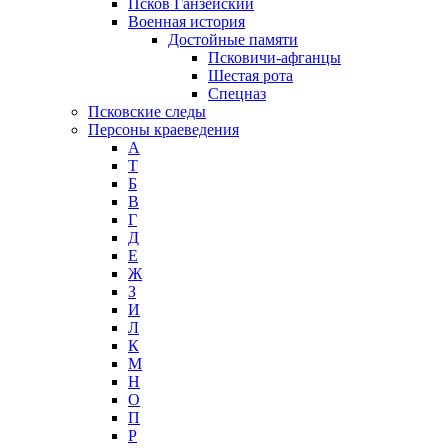
Псков Ганзейский
Военная история
Достойные памяти
Псковичи-афганцы
Шестая рота
Спецназ
Псковские следы
Персоны краеведения
А
T
Б
В
Г
Д
Е
Ж
З
И
Л
К
М
Н
О
П
Р