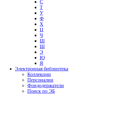
С
Т
У
Ф
Х
Ц
Ч
Ш
Щ
Э
Ю
Я
Электронная библиотека
Коллекции
Персоналии
Фондодержатели
Поиск по ЭБ