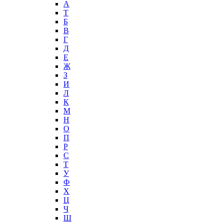
А
T
Б
В
Г
Д
Е
Ж
З
И
Л
К
М
Н
О
П
Р
С
Т
У
Ф
Х
Ц
Ч
Ш