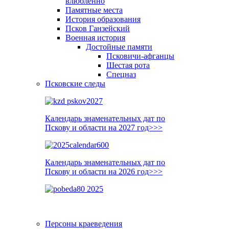
влюблённо
Памятные места
История образования
Псков Ганзейский
Военная история
Достойные памяти
Псковичи-афганцы
Шестая рота
Спецназ
Псковские следы
Календарь знаменательных дат по
Пскову и области на 2027 год>>>
Календарь знаменательных дат по
Пскову и области на 2026 год>>>
Персоны краеведения