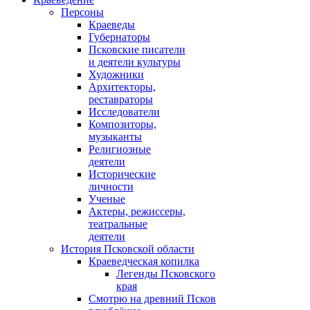
Персоны
Краеведы
Губернаторы
Псковские писатели
и деятели культуры
Художники
Архитекторы,
реставраторы
Исследователи
Композиторы,
музыканты
Религиозные
деятели
Исторические
личности
Ученые
Актеры, режиссеры,
театральные
деятели
История Псковской области
Краеведческая копилка
Легенды Псковского
края
Смотрю на древний Псков