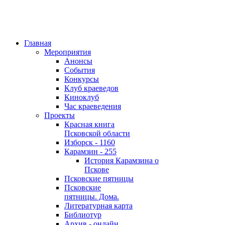
Главная
Мероприятия
Анонсы
События
Конкурсы
Клуб краеведов
Киноклуб
Час краеведения
Проекты
Красная книга
Псковской области
Изборск - 1160
Карамзин - 255
История Карамзина о
Пскове
Псковские пятницы
Псковские
пятницы. Дома.
Литературная карта
Библиотур
Архив - онлайн