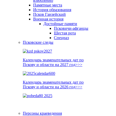
влюблённо
Памятные места
История образования
Псков Ганзейский
Военная история
Достойные памяти
Псковичи-афганцы
Шестая рота
Спецназ
Псковские следы
Календарь знаменательных дат по
Пскову и области на 2027 год>>>
Календарь знаменательных дат по
Пскову и области на 2026 год>>>
Персоны краеведения