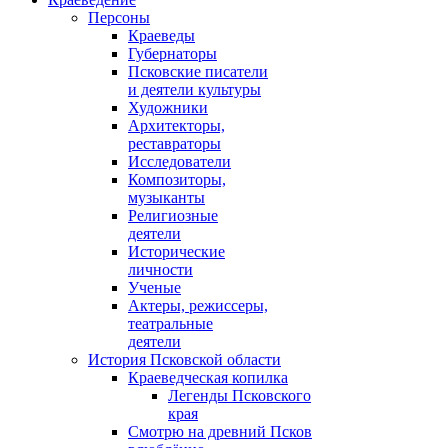
Персоны
Краеведы
Губернаторы
Псковские писатели
и деятели культуры
Художники
Архитекторы,
реставраторы
Исследователи
Композиторы,
музыканты
Религиозные
деятели
Исторические
личности
Ученые
Актеры, режиссеры,
театральные
деятели
История Псковской области
Краеведческая копилка
Легенды Псковского
края
Смотрю на древний Псков