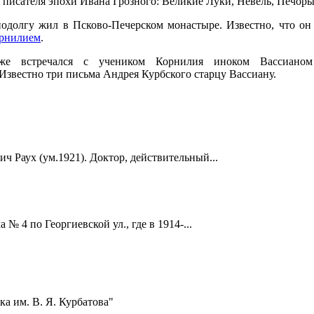
 писателя эпохи Ивана Грозного: Великие Луки, Невель, Печоры
одолгу жил в Псково-Печерском монастыре. Известно, что он 
рнилием
.
кже встречался с учеником Корнилия иноком Вассиано
 Известно три письма Андрея Курбского старцу Вассиану.
ч Раух (ум.1921). Доктор, действительный...
 4 по Георгиевской ул., где в 1914-...
а им. В. Я. Курбатова"