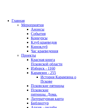
Главная
Мероприятия
Анонсы
События
Конкурсы
Клуб краеведов
Киноклуб
Час краеведения
Проекты
Красная книга
Псковской области
Изборск - 1160
Карамзин - 255
История Карамзина о
Пскове
Псковские пятницы
Псковские
пятницы. Дома.
Литературная карта
Библиотур
Архив - онлайн