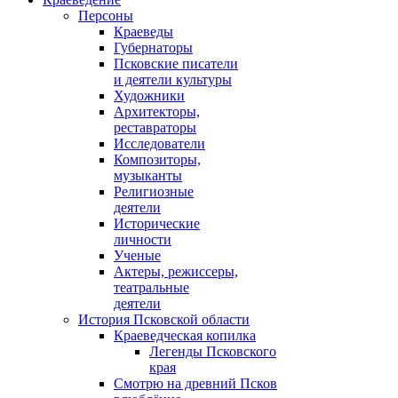
Персоны
Краеведы
Губернаторы
Псковские писатели
и деятели культуры
Художники
Архитекторы,
реставраторы
Исследователи
Композиторы,
музыканты
Религиозные
деятели
Исторические
личности
Ученые
Актеры, режиссеры,
театральные
деятели
История Псковской области
Краеведческая копилка
Легенды Псковского
края
Смотрю на древний Псков