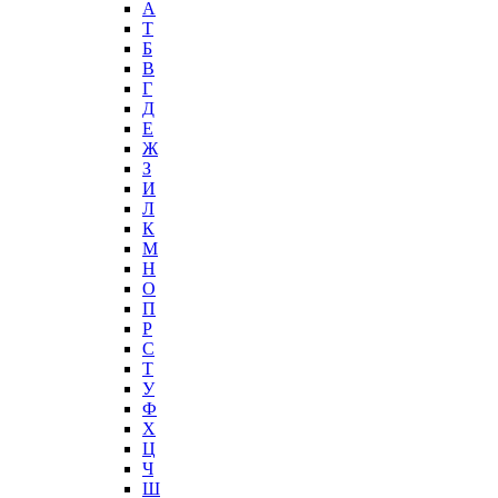
А
T
Б
В
Г
Д
Е
Ж
З
И
Л
К
М
Н
О
П
Р
С
Т
У
Ф
Х
Ц
Ч
Ш