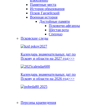
влюблённо
Памятные места
История образования
Псков Ганзейский
Военная история
Достойные памяти
Псковичи-афганцы
Шестая рота
Спецназ
Псковские следы
Календарь знаменательных дат по
Пскову и области на 2027 год>>>
Календарь знаменательных дат по
Пскову и области на 2026 год>>>
Персоны краеведения