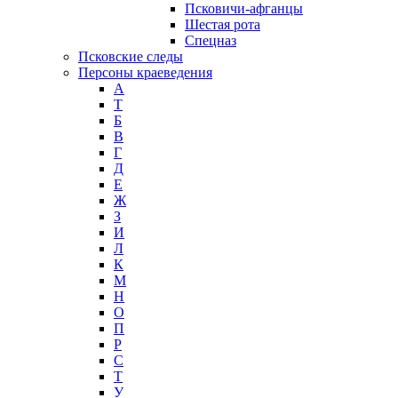
Псковичи-афганцы
Шестая рота
Спецназ
Псковские следы
Персоны краеведения
А
T
Б
В
Г
Д
Е
Ж
З
И
Л
К
М
Н
О
П
Р
С
Т
У