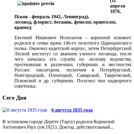
(11
апреля
1876,
Псков - февраль 1942, Ленинград),
лесовод, флорист, ботаник, фенолог, орнитолог,
краевед
Евгений Иванович Исполатов - коренной пскович:
родился в семье врача 146-го пехотного Царицынского
полка. Окончил кадетский корпус, затем Петербургский
Лесной институт со званием ученого лесовода, после
чего началась его служба по лесному ведомству,
протекавшая в различных губерниях и местностях
России: таксатором, лесничим в Петербургской,
Новгородской, Олонецкой, Самарской, Таврической,
Псковской и др. губерниях. Получил чин надворного
советника.
Сего Дня
6 августа 1835 года
В эстонском городе Дерпте (Тарту) родился Корнилий
Антонович Раух (ум.1921). Доктор, действительный...