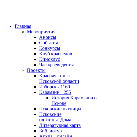
Главная
Мероприятия
Анонсы
События
Конкурсы
Клуб краеведов
Киноклуб
Час краеведения
Проекты
Красная книга
Псковской области
Изборск - 1160
Карамзин - 255
История Карамзина о
Пскове
Псковские пятницы
Псковские
пятницы. Дома.
Литературная карта
Библиотур
Архив - онлайн