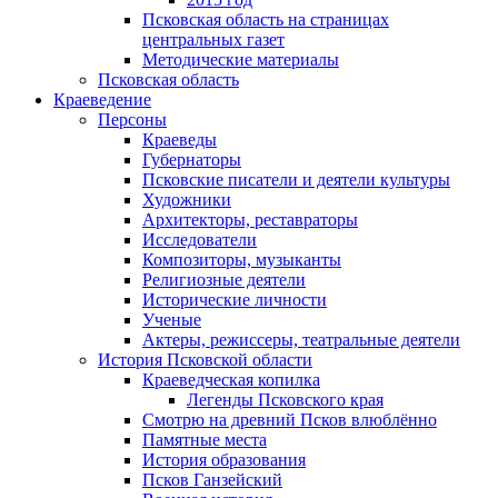
Псковская область на страницах
центральных газет
Методические материалы
Псковская область
Краеведение
Персоны
Краеведы
Губернаторы
Псковские писатели и деятели культуры
Художники
Архитекторы, реставраторы
Исследователи
Композиторы, музыканты
Религиозные деятели
Исторические личности
Ученые
Актеры, режиссеры, театральные деятели
История Псковской области
Краеведческая копилка
Легенды Псковского края
Смотрю на древний Псков влюблённо
Памятные места
История образования
Псков Ганзейский