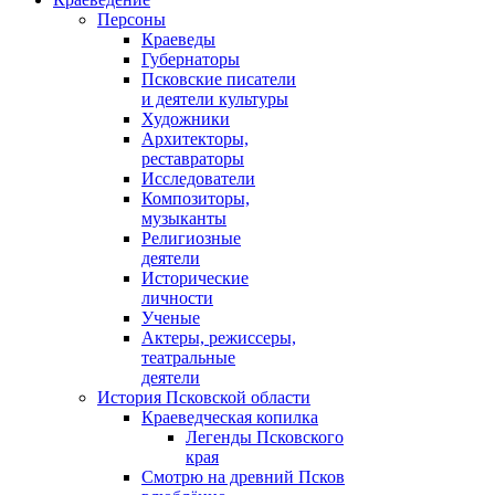
Персоны
Краеведы
Губернаторы
Псковские писатели
и деятели культуры
Художники
Архитекторы,
реставраторы
Исследователи
Композиторы,
музыканты
Религиозные
деятели
Исторические
личности
Ученые
Актеры, режиссеры,
театральные
деятели
История Псковской области
Краеведческая копилка
Легенды Псковского
края
Смотрю на древний Псков