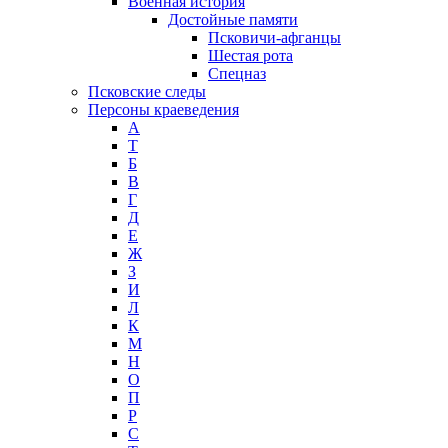
Военная история
Достойные памяти
Псковичи-афганцы
Шестая рота
Спецназ
Псковские следы
Персоны краеведения
А
T
Б
В
Г
Д
Е
Ж
З
И
Л
К
М
Н
О
П
Р
С