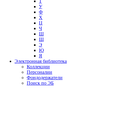
Т
У
Ф
Х
Ц
Ч
Ш
Щ
Э
Ю
Я
Электронная библиотека
Коллекции
Персоналии
Фондодержатели
Поиск по ЭБ