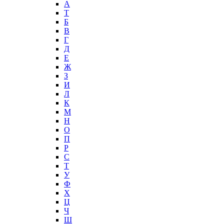
А
T
Б
В
Г
Д
Е
Ж
З
И
Л
К
М
Н
О
П
Р
С
Т
У
Ф
Х
Ц
Ч
Ш