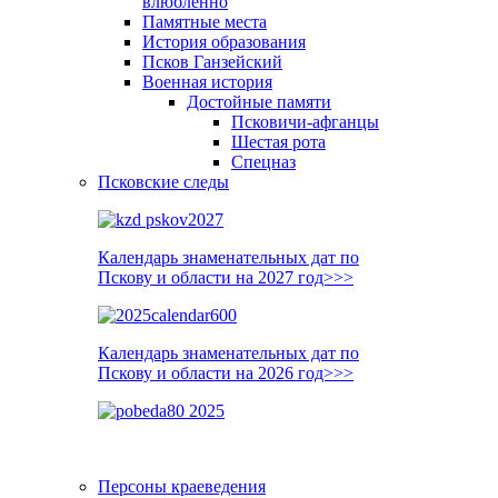
влюблённо
Памятные места
История образования
Псков Ганзейский
Военная история
Достойные памяти
Псковичи-афганцы
Шестая рота
Спецназ
Псковские следы
Календарь знаменательных дат по
Пскову и области на 2027 год>>>
Календарь знаменательных дат по
Пскову и области на 2026 год>>>
Персоны краеведения