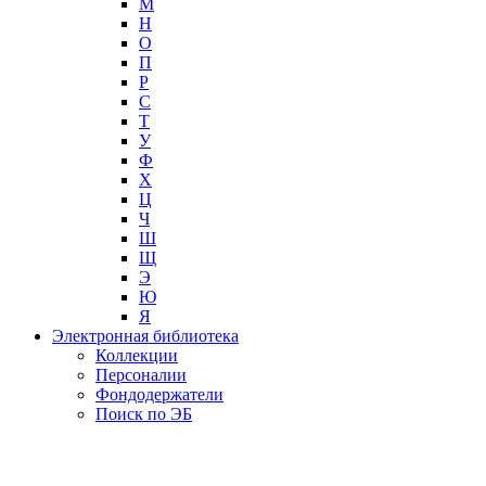
М
Н
О
П
Р
С
Т
У
Ф
Х
Ц
Ч
Ш
Щ
Э
Ю
Я
Электронная библиотека
Коллекции
Персоналии
Фондодержатели
Поиск по ЭБ