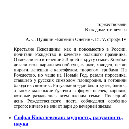
торжествовали
В их доме эти вечера
А. С. Пушкин «Евгений Онегин», Гл. V, строфа IV
Крестьяне Псковщины, как и повсеместно в России,
почитали Рождество в качестве большого праздника.
Отмечали его в течение 2-3 дней в кругу семьи. Хозяйки
делали стол: варили мясной суп, жаркое, холодец, пекли
пироги, лепешки с картофелем, творогом, грибами. На
Рождество, но чаще на Новый Год, резали поросенка,
ставшего у русских символом плодородия, и готовили
блюда из свинины. Ритуальной едой были кутья, блины,
а также маленькие булочки в форме овечек, коровок,
которые раздавались всем членам семьи. Последний
день Рождественского поста соблюдался особенно
строго: ничего не ели от зари до вечерней звезды.
Софья Ковалевская: мудрость, разумность,
наука