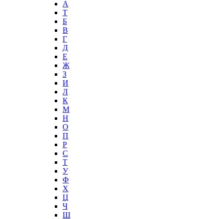
А
T
Б
В
Г
Д
Е
Ж
З
И
Л
К
М
Н
О
П
Р
С
Т
У
Ф
Х
Ц
Ч
Ш