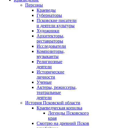
Персоны
Краеведы
Губернаторы
Псковские писатели
и деятели культуры
Художники
Архитекторы,
реставраторы
Исследователи
Композиторы,
музыканты
Религиозные
деятели
Исторические
личности
Ученые
Актеры, режиссеры,
театральные
деятели
История Псковской области
Краеведческая копилка
Легенды Псковского
края
Смотрю на древний Псков