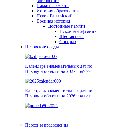
влюблённо
Памятные места
История образования
Псков Ганзейский
Военная история
Достойные памяти
Псковичи-афганцы
Шестая рота
Спецназ
Псковские следы
Календарь знаменательных дат по
Пскову и области на 2027 год>>>
Календарь знаменательных дат по
Пскову и области на 2026 год>>>
Персоны краеведения