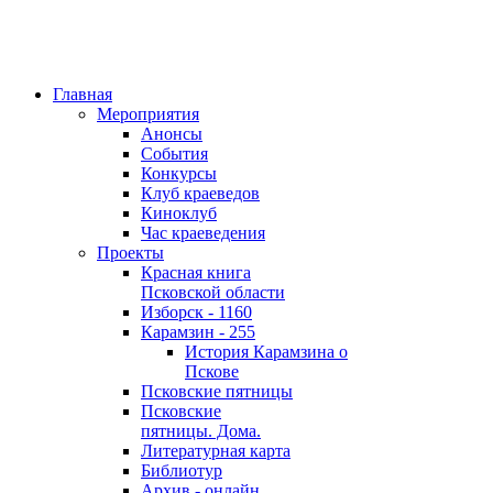
Главная
Мероприятия
Анонсы
События
Конкурсы
Клуб краеведов
Киноклуб
Час краеведения
Проекты
Красная книга
Псковской области
Изборск - 1160
Карамзин - 255
История Карамзина о
Пскове
Псковские пятницы
Псковские
пятницы. Дома.
Литературная карта
Библиотур
Архив - онлайн