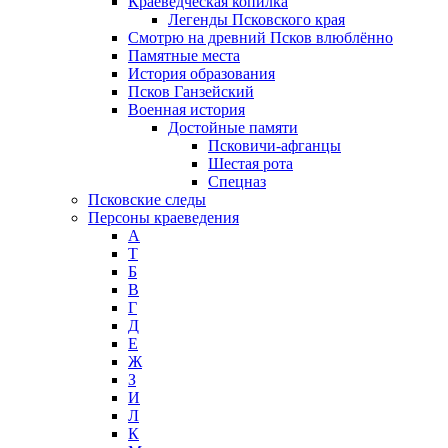
Краеведческая копилка
Легенды Псковского края
Смотрю на древний Псков влюблённо
Памятные места
История образования
Псков Ганзейский
Военная история
Достойные памяти
Псковичи-афганцы
Шестая рота
Спецназ
Псковские следы
Персоны краеведения
А
T
Б
В
Г
Д
Е
Ж
З
И
Л
К