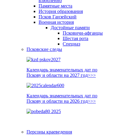
влюблённо
Памятные места
История образования
Псков Ганзейский
Военная история
Достойные памяти
Псковичи-афганцы
Шестая рота
Спецназ
Псковские следы
Календарь знаменательных дат по
Пскову и области на 2027 год>>>
Календарь знаменательных дат по
Пскову и области на 2026 год>>>
Персоны краеведения