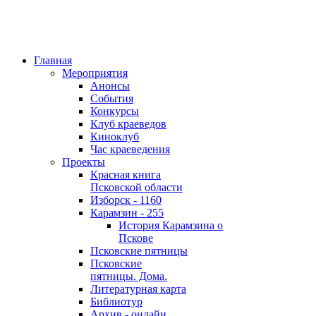
Главная
Мероприятия
Анонсы
События
Конкурсы
Клуб краеведов
Киноклуб
Час краеведения
Проекты
Красная книга
Псковской области
Изборск - 1160
Карамзин - 255
История Карамзина о
Пскове
Псковские пятницы
Псковские
пятницы. Дома.
Литературная карта
Библиотур
Архив - онлайн