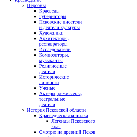
Персоны
Краеведы
Губернаторы
Псковские писатели
и деятели культуры
Художники
Архитекторы,
реставраторы
Исследователи
Композиторы,
музыканты
Религиозные
деятели
Исторические
личности
Ученые
Актеры, режиссеры,
театральные
деятели
История Псковской области
Краеведческая копилка
Легенды Псковского
края
Смотрю на древний Псков