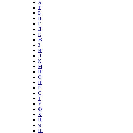
А
T
Б
В
Г
Д
Е
Ж
З
И
Л
К
М
Н
О
П
Р
С
Т
У
Ф
Х
Ц
Ч
Ш