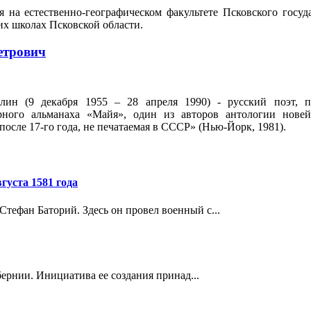
я на естественно-географическом факультете Псковского госуд
их школах Псковской области.
етрович
н (9 декабря 1955 – 28 апреля 1990) - русский поэт, пе
урного альманаха «Майя», один из авторов антологии новей
после 17-го года, не печатаемая в СССР» (Нью-Йорк, 1981).
вгуста 1581 года
Стефан Баторий. Здесь он провел военный с...
ернии. Инициатива ее создания принад...