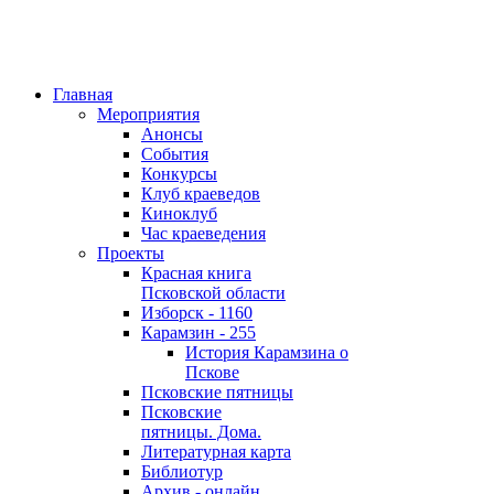
Главная
Мероприятия
Анонсы
События
Конкурсы
Клуб краеведов
Киноклуб
Час краеведения
Проекты
Красная книга
Псковской области
Изборск - 1160
Карамзин - 255
История Карамзина о
Пскове
Псковские пятницы
Псковские
пятницы. Дома.
Литературная карта
Библиотур
Архив - онлайн