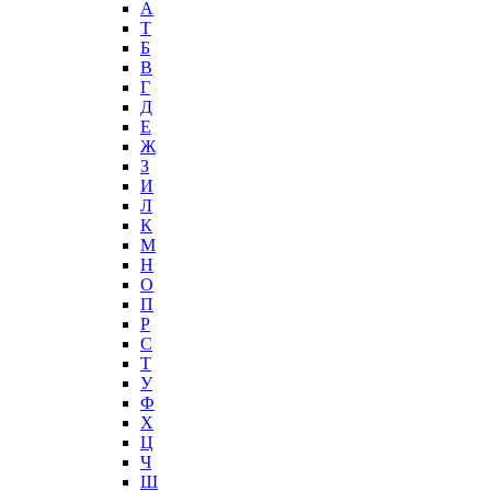
А
T
Б
В
Г
Д
Е
Ж
З
И
Л
К
М
Н
О
П
Р
С
Т
У
Ф
Х
Ц
Ч
Ш