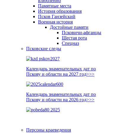
влюблённо
Памятные места
История образования
Псков Ганзейский
Военная история
Достойные памяти
Псковичи-афганцы
Шестая рота
Спецназ
Псковские следы
Календарь знаменательных дат по
Пскову и области на 2027 год>>>
Календарь знаменательных дат по
Пскову и области на 2026 год>>>
Персоны краеведения