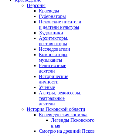
Персоны
Краеведы
Губернаторы
Псковские писатели
и деятели культуры
Художники
Архитекторы,
реставраторы
Исследователи
Композиторы,
музыканты
Религиозные
деятели
Исторические
личности
Ученые
Актеры, режиссеры,
театральные
деятели
История Псковской области
Краеведческая копилка
Легенды Псковского
края
Смотрю на древний Псков