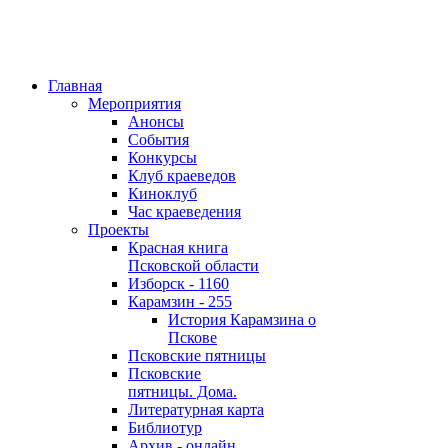
Главная
Мероприятия
Анонсы
События
Конкурсы
Клуб краеведов
Киноклуб
Час краеведения
Проекты
Красная книга
Псковской области
Изборск - 1160
Карамзин - 255
История Карамзина о
Пскове
Псковские пятницы
Псковские
пятницы. Дома.
Литературная карта
Библиотур
Архив - онлайн