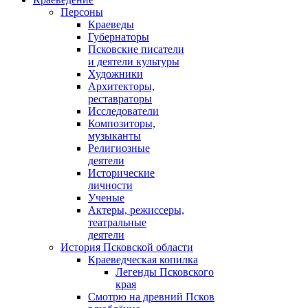
Персоны
Краеведы
Губернаторы
Псковские писатели
и деятели культуры
Художники
Архитекторы,
реставраторы
Исследователи
Композиторы,
музыканты
Религиозные
деятели
Исторические
личности
Ученые
Актеры, режиссеры,
театральные
деятели
История Псковской области
Краеведческая копилка
Легенды Псковского
края
Смотрю на древний Псков