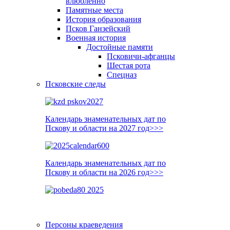
влюблённо
Памятные места
История образования
Псков Ганзейский
Военная история
Достойные памяти
Псковичи-афганцы
Шестая рота
Спецназ
Псковские следы
Календарь знаменательных дат по
Пскову и области на 2027 год>>>
Календарь знаменательных дат по
Пскову и области на 2026 год>>>
Персоны краеведения