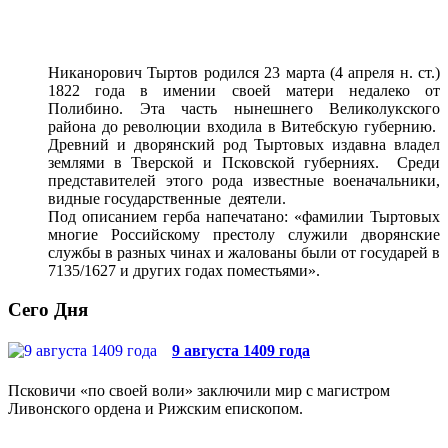
Никанорович Тыртов родился 23 марта (4 апреля н. ст.)
1822 года в имении сво­ей матери недалеко от
Полибино. Эта часть нынешнего Великолук­ского
района до революции входила в Витебскую губернию.
Древний и дворянский род Тыртовых издавна владел
землями в Тверской и Псковской губерниях. Среди
представителей этого рода известные военачальники,
видные государственные деятели.
Под описанием герба напечатано: «фамилии Тыртовых
многие Российскому престолу служили дворянские
службы в разных чинах и жалованы были от государей в
7135/1627 и других годах поместьями».
Сего Дня
9 августа 1409 года
Псковичи «по своей воли» заключили мир с магистром
Ливонского ордена и Рижским епископом.