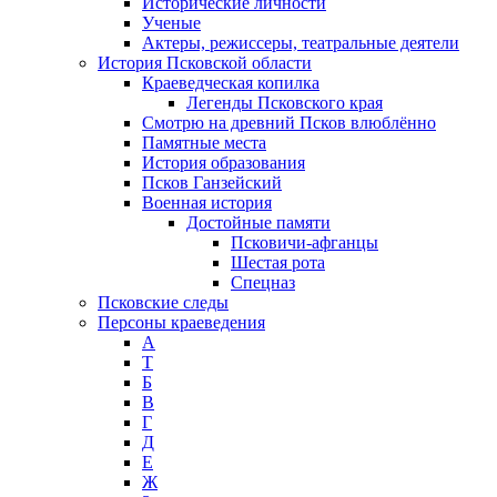
Исторические личности
Ученые
Актеры, режиссеры, театральные деятели
История Псковской области
Краеведческая копилка
Легенды Псковского края
Смотрю на древний Псков влюблённо
Памятные места
История образования
Псков Ганзейский
Военная история
Достойные памяти
Псковичи-афганцы
Шестая рота
Спецназ
Псковские следы
Персоны краеведения
А
T
Б
В
Г
Д
Е
Ж