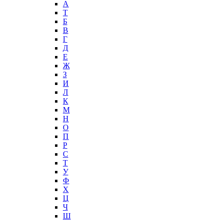
А
T
Б
В
Г
Д
Е
Ж
З
И
Л
К
М
Н
О
П
Р
С
Т
У
Ф
Х
Ц
Ч
Ш