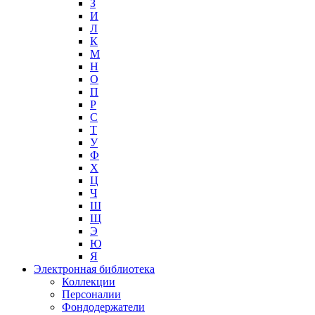
З
И
Л
К
М
Н
О
П
Р
С
Т
У
Ф
Х
Ц
Ч
Ш
Щ
Э
Ю
Я
Электронная библиотека
Коллекции
Персоналии
Фондодержатели