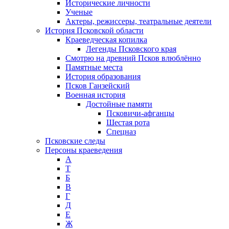
Исторические личности
Ученые
Актеры, режиссеры, театральные деятели
История Псковской области
Краеведческая копилка
Легенды Псковского края
Смотрю на древний Псков влюблённо
Памятные места
История образования
Псков Ганзейский
Военная история
Достойные памяти
Псковичи-афганцы
Шестая рота
Спецназ
Псковские следы
Персоны краеведения
А
T
Б
В
Г
Д
Е
Ж