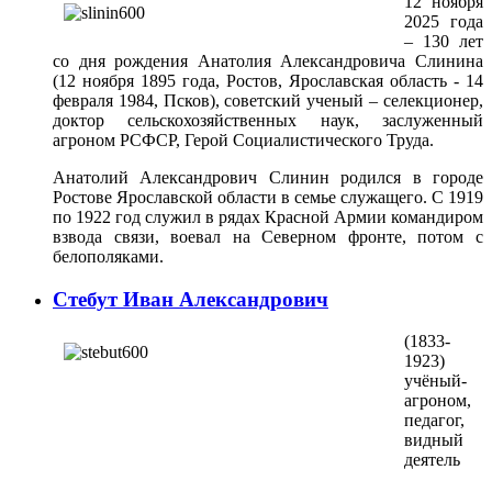
12 ноября
2025 года
– 130 лет
со дня рождения Анатолия Александровича Слинина
(12 ноября 1895 года, Ростов, Ярославская область - 14
февраля 1984, Псков), советский ученый – селекционер,
доктор сельскохозяйственных наук, заслуженный
агроном РСФСР, Герой Социалистического Труда.
Анатолий Александрович Слинин родился в городе
Ростове Ярославской области в семье служащего. С 1919
по 1922 год служил в рядах Красной Армии командиром
взвода связи, воевал на Северном фронте, потом с
белополяками.
Стебут Иван Александрович
(1833-
1923)
учёный-
агроном,
педагог,
видный
деятель