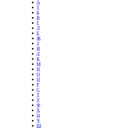
А
T
Б
В
Г
Д
Е
Ж
З
И
Л
К
М
Н
О
П
Р
С
Т
У
Ф
Х
Ц
Ч
Ш