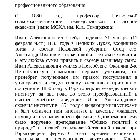
профессионального образования.
С 1860 года профессор Петровской
сельскохозяйственной земледельческой и лесной
академии (ныне МСХА им. К.А. Тимирязева).
Иван Александрович Стебут родился 31 января (12
февраля н.ст.) 1833 года в Великих Луках, входивших
тогда в состав Псковской губернии. Отец его,
Александр Иванович, горячо любил сельское хозяйство
и эту любовь сумел привить и своему младшему сыну.
Иван Александрович учился в Петербурге. Окончив 2-ю
Петербургскую гимназию первым учеником, он
пренебрёг полученным им правом поступления в
университет и следуя своему влечению и призванию,
поступил в 1850 году в Горыгорецкий земледельческий
институт, за два года до этого преобразованный в
высшее учебное заведение. Иван Александрович
окончил институт в 1854 году с выдающимися успехами
и был оставлен при институте в качестве младшего
помощника управляющего фермой. Одновременно ему
было поручено преподавание “Общих понятий о
природе” в низшей сельскохозяйственной школе при
Горыгорецкой ферме. С этого времени начинается
длительная и непрерывная деятельность Ивана