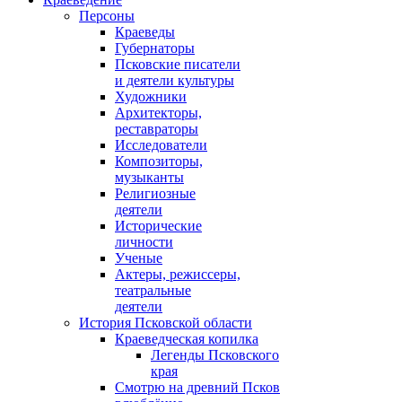
Персоны
Краеведы
Губернаторы
Псковские писатели
и деятели культуры
Художники
Архитекторы,
реставраторы
Исследователи
Композиторы,
музыканты
Религиозные
деятели
Исторические
личности
Ученые
Актеры, режиссеры,
театральные
деятели
История Псковской области
Краеведческая копилка
Легенды Псковского
края
Смотрю на древний Псков