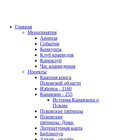
Главная
Мероприятия
Анонсы
События
Конкурсы
Клуб краеведов
Киноклуб
Час краеведения
Проекты
Красная книга
Псковской области
Изборск - 1160
Карамзин - 255
История Карамзина о
Пскове
Псковские пятницы
Псковские
пятницы. Дома.
Литературная карта
Библиотур
Архив - онлайн