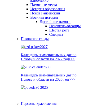
влюблённо
Памятные места
История образования
Псков Ганзейский
Военная история
Достойные памяти
Псковичи-афганцы
Шестая рота
Спецназ
Псковские следы
Календарь знаменательных дат по
Пскову и области на 2027 год>>>
Календарь знаменательных дат по
Пскову и области на 2026 год>>>
Персоны краеведения