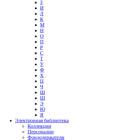
З
И
Л
К
М
Н
О
П
Р
С
Т
У
Ф
Х
Ц
Ч
Ш
Щ
Э
Ю
Я
Электронная библиотека
Коллекции
Персоналии
Фондодержатели