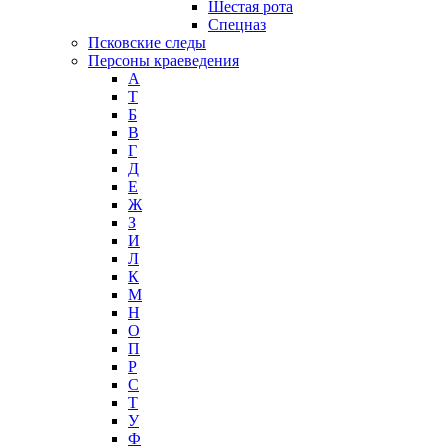
Шестая рота
Спецназ
Псковские следы
Персоны краеведения
А
T
Б
В
Г
Д
Е
Ж
З
И
Л
К
М
Н
О
П
Р
С
Т
У
Ф