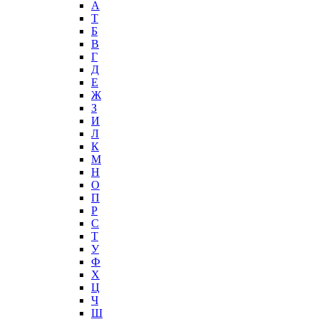
А
T
Б
В
Г
Д
Е
Ж
З
И
Л
К
М
Н
О
П
Р
С
Т
У
Ф
Х
Ц
Ч
Ш