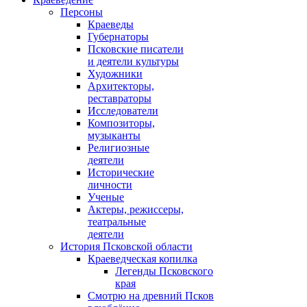
Персоны
Краеведы
Губернаторы
Псковские писатели
и деятели культуры
Художники
Архитекторы,
реставраторы
Исследователи
Композиторы,
музыканты
Религиозные
деятели
Исторические
личности
Ученые
Актеры, режиссеры,
театральные
деятели
История Псковской области
Краеведческая копилка
Легенды Псковского
края
Смотрю на древний Псков