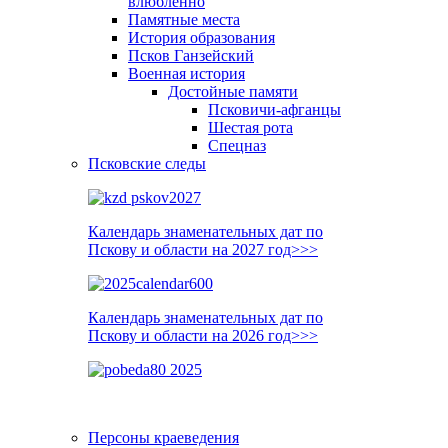
влюблённо
Памятные места
История образования
Псков Ганзейский
Военная история
Достойные памяти
Псковичи-афганцы
Шестая рота
Спецназ
Псковские следы
Календарь знаменательных дат по
Пскову и области на 2027 год>>>
Календарь знаменательных дат по
Пскову и области на 2026 год>>>
Персоны краеведения