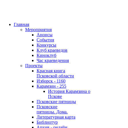
Главная
Мероприятия
Анонсы
События
Конкурсы
Клуб краеведов
Киноклуб
Час краеведения
Проекты
Красная книга
Псковской области
Изборск - 1160
Карамзин - 255
История Карамзина о
Пскове
Псковские пятницы
Псковские
пятницы. Дома.
Литературная карта
Библиотур
Архив - онлайн