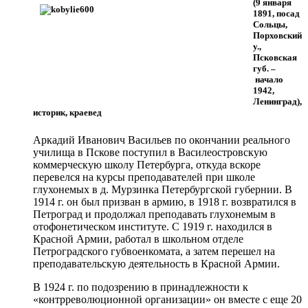
(9 января
1891, посад
Сольцы,
Порховский
у.,
Псковская
губ. –
начало
1942,
Ленинград),
историк, краевед
Аркадий Иванович Васильев по окончании реального
училища в Пскове поступил в Василеостровскую
коммерческую школу Петербурга, откуда вскоре
перевелся на курсы преподавателей при школе
глухонемых в д. Мурзинка Петербургской губернии. В
1914 г. он был призван в армию, в 1918 г. возвратился в
Петроград и продолжал преподавать глухонемым в
отофонетическом институте. С 1919 г. находился в
Красной Армии, работал в школьном отделе
Петроградского губвоенкомата, а затем перешел на
преподавательскую деятельность в Красной Армии.
В 1924 г. по подозрению в принадлежности к
«контрреволюционной организации» он вместе с еще 20