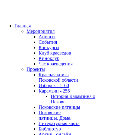
Главная
Мероприятия
Анонсы
События
Конкурсы
Клуб краеведов
Киноклуб
Час краеведения
Проекты
Красная книга
Псковской области
Изборск - 1160
Карамзин - 255
История Карамзина о
Пскове
Псковские пятницы
Псковские
пятницы. Дома.
Литературная карта
Библиотур
Архив - онлайн