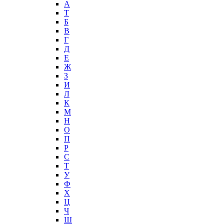
А
T
Б
В
Г
Д
Е
Ж
З
И
Л
К
М
Н
О
П
Р
С
Т
У
Ф
Х
Ц
Ч
Ш