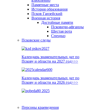
влюблённо
Памятные места
История образования
Псков Ганзейский
Военная история
Достойные памяти
Псковичи-афганцы
Шестая рота
Спецназ
Псковские следы
Календарь знаменательных дат по
Пскову и области на 2027 год>>>
Календарь знаменательных дат по
Пскову и области на 2026 год>>>
Персоны краеведения