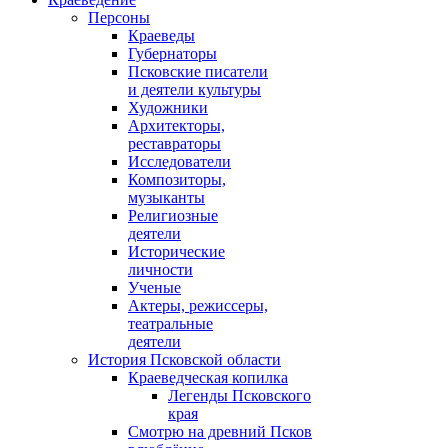
Персоны
Краеведы
Губернаторы
Псковские писатели
и деятели культуры
Художники
Архитекторы,
реставраторы
Исследователи
Композиторы,
музыканты
Религиозные
деятели
Исторические
личности
Ученые
Актеры, режиссеры,
театральные
деятели
История Псковской области
Краеведческая копилка
Легенды Псковского
края
Смотрю на древний Псков