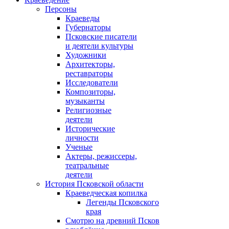
Персоны
Краеведы
Губернаторы
Псковские писатели
и деятели культуры
Художники
Архитекторы,
реставраторы
Исследователи
Композиторы,
музыканты
Религиозные
деятели
Исторические
личности
Ученые
Актеры, режиссеры,
театральные
деятели
История Псковской области
Краеведческая копилка
Легенды Псковского
края
Смотрю на древний Псков