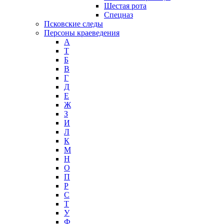
Шестая рота
Спецназ
Псковские следы
Персоны краеведения
А
T
Б
В
Г
Д
Е
Ж
З
И
Л
К
М
Н
О
П
Р
С
Т
У
Ф