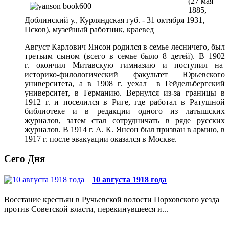
(27 мая
1885,
Доблинский у., Курляндская губ. - 31 октября 1931,
Псков), музейный работник, краевед
Август Карлович Янсон родился в семье лесничего, был
третьим сыном (всего в семье было 8 детей). В 1902
г. окончил Митавскую гимназию и поступил на
историко-филологический факультет Юрьевского
университета, а в 1908 г. уехал в Гейдельбергский
университет, в Германию. Вернулся из-за границы в
1912 г. и поселился в Риге, где работал в Ратушной
библиотеке и в редакции одного из латышских
журналов, затем стал сотрудничать в ряде русских
журналов. В 1914 г. А. К. Янсон был призван в армию, в
1917 г. после эвакуации оказался в Москве.
Сего Дня
10 августа 1918 года
Восстание крестьян в Ручьевской волости Порховского уезда
против Советской власти, перекинувшееся и...