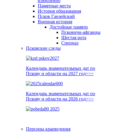
влюблённо
Памятные места
История образования
Псков Ганзейский
Военная история
Достойные памяти
Псковичи-афганцы
Шестая рота
Спецназ
Псковские следы
Календарь знаменательных дат по
Пскову и области на 2027 год>>>
Календарь знаменательных дат по
Пскову и области на 2026 год>>>
Персоны краеведения