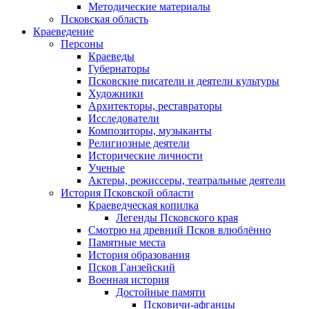
Методические материалы
Псковская область
Краеведение
Персоны
Краеведы
Губернаторы
Псковские писатели и деятели культуры
Художники
Архитекторы, реставраторы
Исследователи
Композиторы, музыканты
Религиозные деятели
Исторические личности
Ученые
Актеры, режиссеры, театральные деятели
История Псковской области
Краеведческая копилка
Легенды Псковского края
Смотрю на древний Псков влюблённо
Памятные места
История образования
Псков Ганзейский
Военная история
Достойные памяти
Псковичи-афганцы