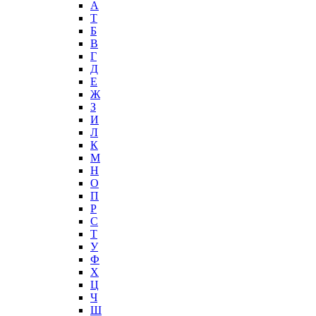
А
T
Б
В
Г
Д
Е
Ж
З
И
Л
К
М
Н
О
П
Р
С
Т
У
Ф
Х
Ц
Ч
Ш