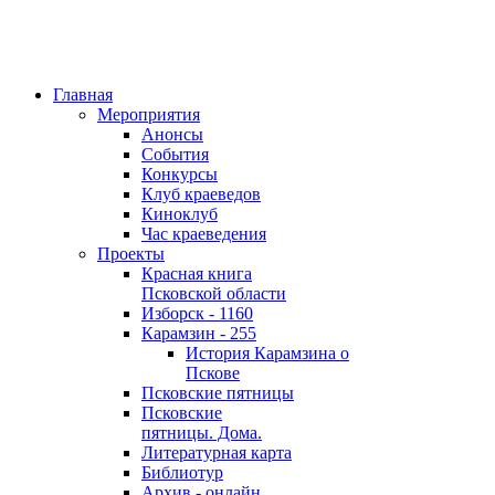
Главная
Мероприятия
Анонсы
События
Конкурсы
Клуб краеведов
Киноклуб
Час краеведения
Проекты
Красная книга
Псковской области
Изборск - 1160
Карамзин - 255
История Карамзина о
Пскове
Псковские пятницы
Псковские
пятницы. Дома.
Литературная карта
Библиотур
Архив - онлайн