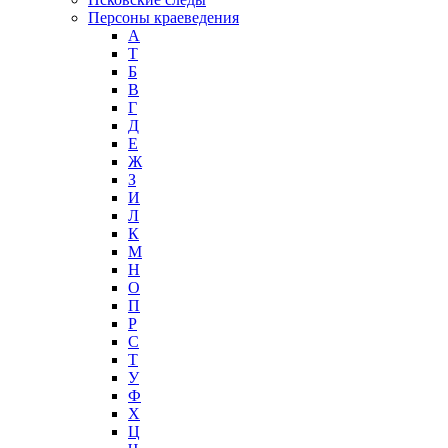
Персоны краеведения
А
T
Б
В
Г
Д
Е
Ж
З
И
Л
К
М
Н
О
П
Р
С
Т
У
Ф
Х
Ц