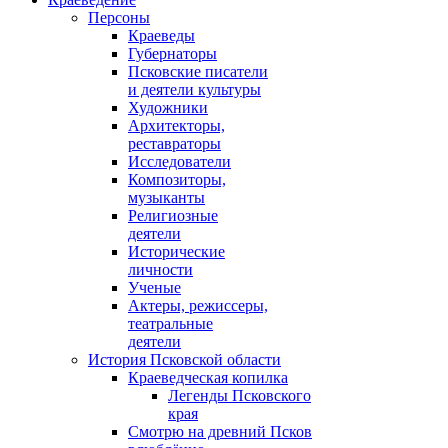
Персоны
Краеведы
Губернаторы
Псковские писатели
и деятели культуры
Художники
Архитекторы,
реставраторы
Исследователи
Композиторы,
музыканты
Религиозные
деятели
Исторические
личности
Ученые
Актеры, режиссеры,
театральные
деятели
История Псковской области
Краеведческая копилка
Легенды Псковского
края
Смотрю на древний Псков