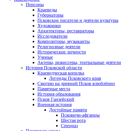
Персоны
Краеведы
Губернаторы
Псковские писатели и деятели культуры
Художники
Архитекторы, реставраторы
Исследователи
Композиторы, музыканты
Религиозные деятели
Исторические личности
Ученые
Актеры, режиссеры, театральные деятели
История Псковской области
Краеведческая копилка
Легенды Псковского края
Смотрю на древний Псков влюблённо
Памятные места
История образования
Псков Ганзейский
Военная история
Достойные памяти
Псковичи-афганцы
Шестая рота
Спецназ
Псковские следы