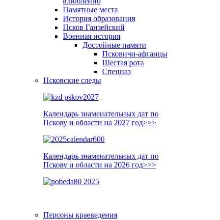
влюблённо
Памятные места
История образования
Псков Ганзейский
Военная история
Достойные памяти
Псковичи-афганцы
Шестая рота
Спецназ
Псковские следы
Календарь знаменательных дат по
Пскову и области на 2027 год>>>
Календарь знаменательных дат по
Пскову и области на 2026 год>>>
Персоны краеведения