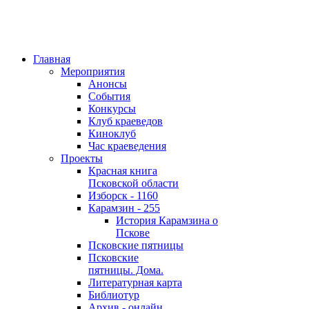
Главная
Мероприятия
Анонсы
События
Конкурсы
Клуб краеведов
Киноклуб
Час краеведения
Проекты
Красная книга
Псковской области
Изборск - 1160
Карамзин - 255
История Карамзина о
Пскове
Псковские пятницы
Псковские
пятницы. Дома.
Литературная карта
Библиотур
Архив - онлайн