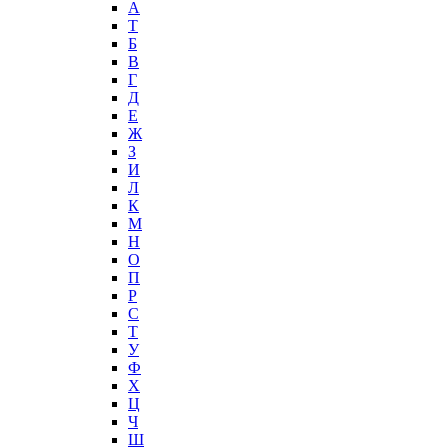
А
T
Б
В
Г
Д
Е
Ж
З
И
Л
К
М
Н
О
П
Р
С
Т
У
Ф
Х
Ц
Ч
Ш