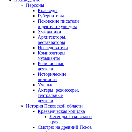
Персоны
Краеведы
Губернаторы
Псковские писатели
и деятели культуры
Художники
Архитекторы,
реставраторы
Исследователи
Композиторы,
музыканты
Религиозные
деятели
Исторические
личности
Ученые
Актеры, режиссеры,
театральные
деятели
История Псковской области
Краеведческая копилка
Легенды Псковского
края
Смотрю на древний Псков