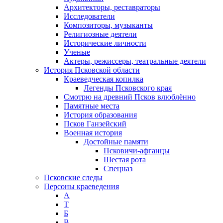
Архитекторы, реставраторы
Исследователи
Композиторы, музыканты
Религиозные деятели
Исторические личности
Ученые
Актеры, режиссеры, театральные деятели
История Псковской области
Краеведческая копилка
Легенды Псковского края
Смотрю на древний Псков влюблённо
Памятные места
История образования
Псков Ганзейский
Военная история
Достойные памяти
Псковичи-афганцы
Шестая рота
Спецназ
Псковские следы
Персоны краеведения
А
T
Б
В