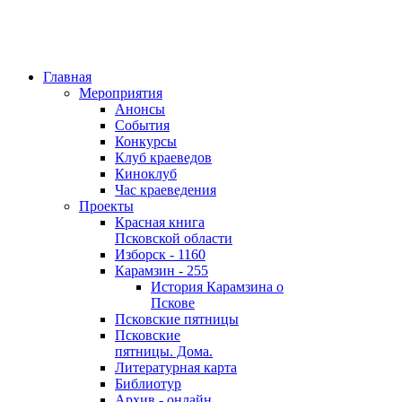
Главная
Мероприятия
Анонсы
События
Конкурсы
Клуб краеведов
Киноклуб
Час краеведения
Проекты
Красная книга
Псковской области
Изборск - 1160
Карамзин - 255
История Карамзина о
Пскове
Псковские пятницы
Псковские
пятницы. Дома.
Литературная карта
Библиотур
Архив - онлайн