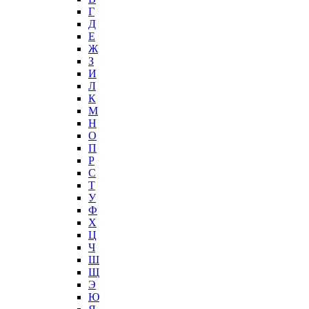
Г
Д
Е
Ж
З
И
Л
К
М
Н
О
П
Р
С
Т
У
Ф
Х
Ц
Ч
Ш
Щ
Э
Ю