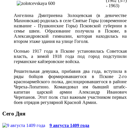
(1902 (3-?)
- 1963)
Ангелина Дмитриевна Золоцевская (в девичестве
Махновская) родилась в селе Святые Горы (современное
название - Пушкинские Горы) Псковской губернии в
семье швеи. Образование получила в Пскове, в
Александровской гимназии, которая находилась на
втором этаже здания на улице Гоголя.
Осенью 1917 года в Пскове установилась Советская
власть, а зимой 1918 года под город подступили
германские кайзеровские войска.
Решительная девушка, прибавив два года, вступила в
ряды бойцов формировавшегося в Пскове 2-го
красноармейского полка, дислоцировавшегося в районе
Череха-Лопатино. Командовал им бывший штабс-
капитан царской армии Александр Иванович
Черепанов. Этот полк стал важным участником первых
боев отрядов регулярной Красной Армии.
Сего Дня
9 августа 1409 года