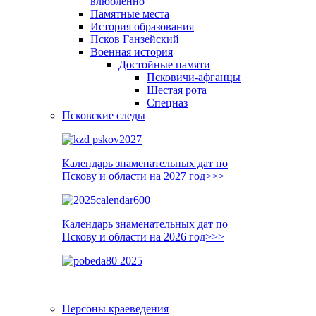
влюблённо
Памятные места
История образования
Псков Ганзейский
Военная история
Достойные памяти
Псковичи-афганцы
Шестая рота
Спецназ
Псковские следы
Календарь знаменательных дат по
Пскову и области на 2027 год>>>
Календарь знаменательных дат по
Пскову и области на 2026 год>>>
Персоны краеведения