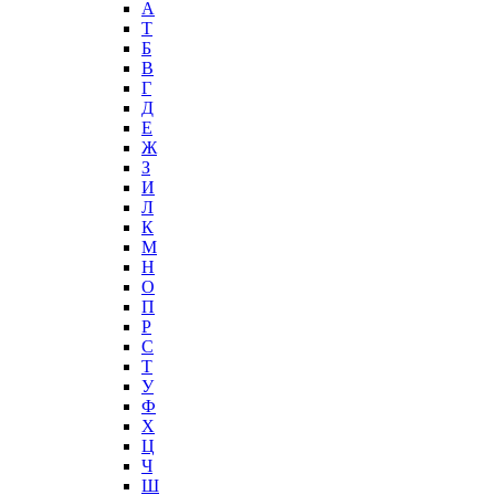
А
T
Б
В
Г
Д
Е
Ж
З
И
Л
К
М
Н
О
П
Р
С
Т
У
Ф
Х
Ц
Ч
Ш