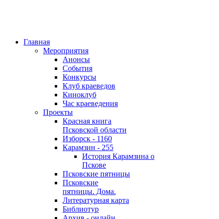
Главная
Мероприятия
Анонсы
События
Конкурсы
Клуб краеведов
Киноклуб
Час краеведения
Проекты
Красная книга
Псковской области
Изборск - 1160
Карамзин - 255
История Карамзина о
Пскове
Псковские пятницы
Псковские
пятницы. Дома.
Литературная карта
Библиотур
Архив - онлайн