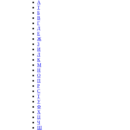
А
T
Б
В
Г
Д
Е
Ж
З
И
Л
К
М
Н
О
П
Р
С
Т
У
Ф
Х
Ц
Ч
Ш