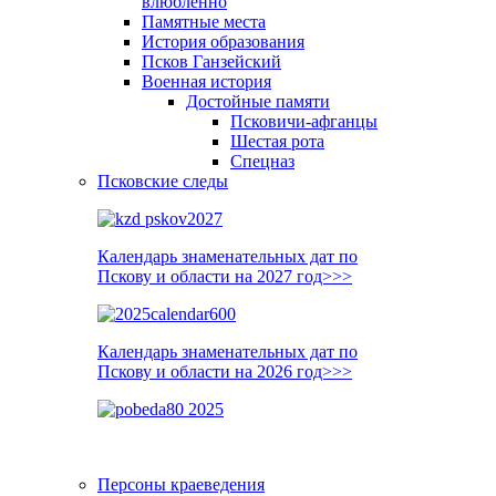
влюблённо
Памятные места
История образования
Псков Ганзейский
Военная история
Достойные памяти
Псковичи-афганцы
Шестая рота
Спецназ
Псковские следы
Календарь знаменательных дат по
Пскову и области на 2027 год>>>
Календарь знаменательных дат по
Пскову и области на 2026 год>>>
Персоны краеведения