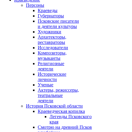
Персоны
Краеведы
Губернаторы
Псковские писатели
и деятели культуры
Художники
Архитекторы,
реставраторы
Исследователи
Композиторы,
музыканты
Религиозные
деятели
Исторические
личности
Ученые
Актеры, режиссеры,
театральные
деятели
История Псковской области
Краеведческая копилка
Легенды Псковского
края
Смотрю на древний Псков