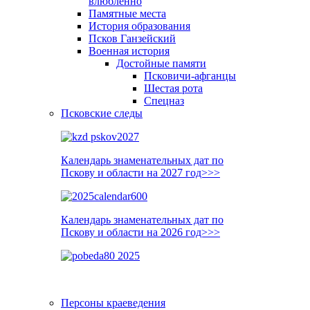
влюблённо
Памятные места
История образования
Псков Ганзейский
Военная история
Достойные памяти
Псковичи-афганцы
Шестая рота
Спецназ
Псковские следы
Календарь знаменательных дат по
Пскову и области на 2027 год>>>
Календарь знаменательных дат по
Пскову и области на 2026 год>>>
Персоны краеведения