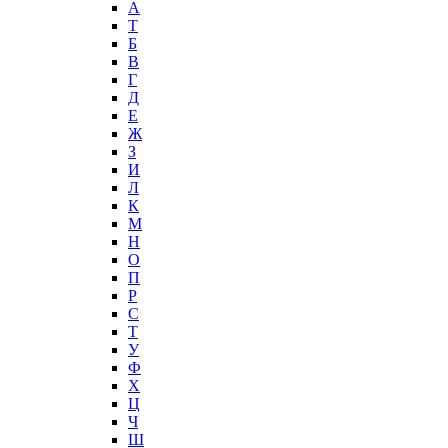
А
T
Б
В
Г
Д
Е
Ж
З
И
Л
К
М
Н
О
П
Р
С
Т
У
Ф
Х
Ц
Ч
Ш