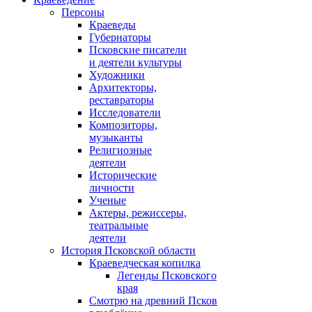
Персоны
Краеведы
Губернаторы
Псковские писатели
и деятели культуры
Художники
Архитекторы,
реставраторы
Исследователи
Композиторы,
музыканты
Религиозные
деятели
Исторические
личности
Ученые
Актеры, режиссеры,
театральные
деятели
История Псковской области
Краеведческая копилка
Легенды Псковского
края
Смотрю на древний Псков