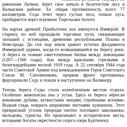
равнинам Латвии, берет свое начало в болотистом лесу в
Валкаском районе. Ее общая протяженность всего 77
километров. Седа течет через густые леса, топкие луга,
пробирается через огромное Тирельское болото
На картах древней Прибалтики она именуется Иммерой. В
старину по ней проходили торговые пути, связывающие
латышей с эстонцами, древними республиками Пскова и
Новгорода. До сих пор земля хранит остатки фун­дамента
Иммерской церкви, когда-то возвышавшейся на берегу реки.
А берега ее помнят ожесточенные битвы между ливонцами
(1207—1560 годы), бои между красными стрелками и
белогвардейцами весной 1919 года. А 22 сентября 1944 года
части Советской Армии под командованием Героя Советского
Союза М. Сапожникова, прорвав фронт противника,
форсировали Седу и пошли в наступление на Валмиеру.
Теперь берега Седы стали излюбленным местом отдыха.
Особенно живописна она у устья. Здесь ее берега обросли
вековыми дубами, ветвистыми липами, стройными ясенями.
Водная гладь покрыта широкими листьями кувшинок. Этот
прекрасный уголок природы охотно посещают школьники,
молодежь, туристы. Их привлекают и исторические места,
которыми богаты окрестности седого озера Буртниеку.