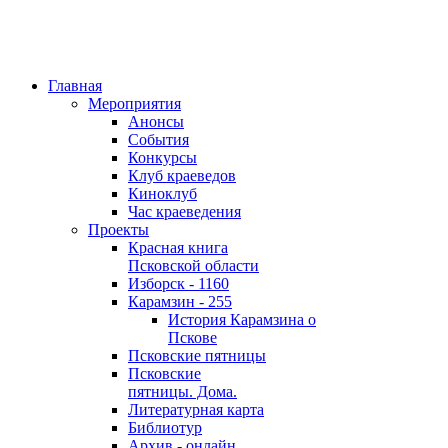
Главная
Мероприятия
Анонсы
События
Конкурсы
Клуб краеведов
Киноклуб
Час краеведения
Проекты
Красная книга
Псковской области
Изборск - 1160
Карамзин - 255
История Карамзина о
Пскове
Псковские пятницы
Псковские
пятницы. Дома.
Литературная карта
Библиотур
Архив - онлайн