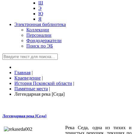
Щ
Э
Ю
Я
Электронная библиотека
Коллекции
Персоналии
Фондодержатели
Поиск по ЭБ
Главная
|
Краеведение
|
История Псковской области
|
Памятные места
|
Легендарная река [Седа]
Легендарная река [Седа]
Река Седа, одна из тихих и
тенистых речушек, текущих по