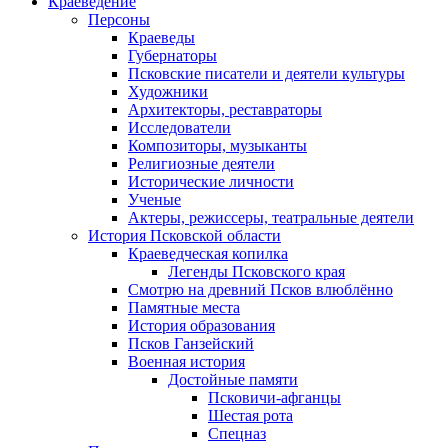
Краеведение
Персоны
Краеведы
Губернаторы
Псковские писатели и деятели культуры
Художники
Архитекторы, реставраторы
Исследователи
Композиторы, музыканты
Религиозные деятели
Исторические личности
Ученые
Актеры, режиссеры, театральные деятели
История Псковской области
Краеведческая копилка
Легенды Псковского края
Смотрю на древний Псков влюблённо
Памятные места
История образования
Псков Ганзейский
Военная история
Достойные памяти
Псковичи-афганцы
Шестая рота
Спецназ