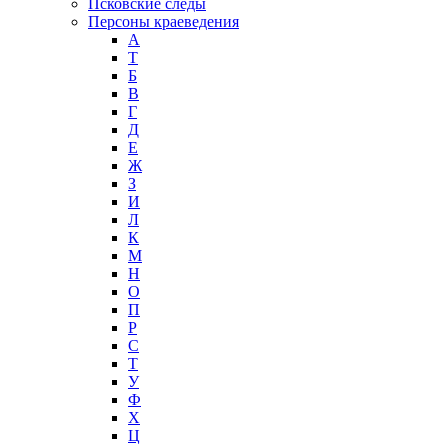
Псковские следы
Персоны краеведения
А
T
Б
В
Г
Д
Е
Ж
З
И
Л
К
М
Н
О
П
Р
С
Т
У
Ф
Х
Ц